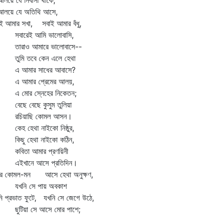
লয়ে যে নিবাসী থাকে,
আলয়ে যে অতিথি আসে,
ই আমার সখা, সবাই আমার বঁধু,
ারেই আমি ভালোবাসি,
রাও আমারে ভালোবাসে--
মি তবে কেন এলে হেথা
আমার সাধের আবাসে?
আমার প্রেমের আলয়,
মোর স্নেহের নিকেতন;
ছে বেছে কুসুম তুলিয়া
চিয়াছি কোমল আসন।
হ হেথা নাইকো নিষ্ঠুর,
ছু হেথা নাইকো কঠিন,
িতা আমার প্রণয়িনী
খানে আসে প্রতিদিন।
ীর কোমল-মন আসে হেথা অনুক্ষণ,
নি সে পায় অবকাশ
ি প্রভাত ফুটে, যখনি সে জেগে উঠে,
টিয়া সে আসে মোর পাশে;