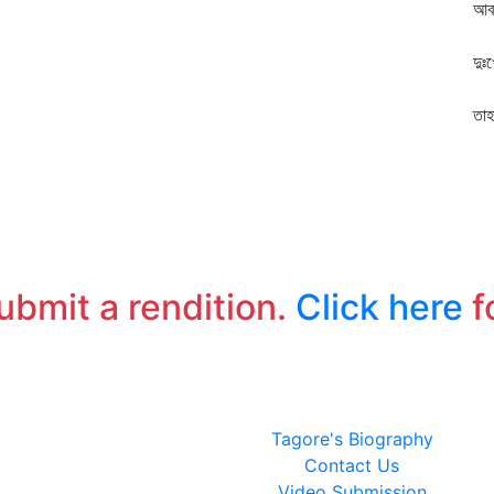
আব
ঝট
দুঃ
পো
তা
ভা
ভা
কা
কা
আজ
রা
submit a rendition.
Click here
f
Tagore's Biography
Contact Us
Video Submission