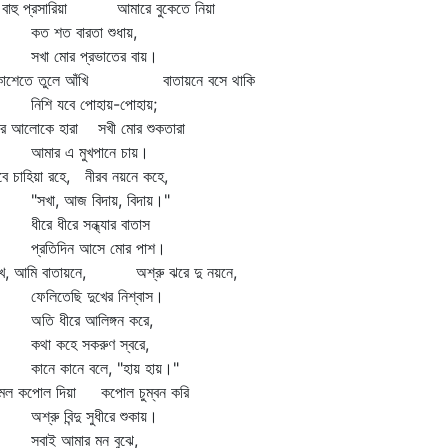
ই বাহু প্রসারিয়া আমারে বুকেতে নিয়া
 শত বারতা শুধায়,
া মোর প্রভাতের বায়।
াশেতে তুলে আঁখি বাতায়নে বসে থাকি
শি যবে পোহায়-পোহায়;
ার আলোকে হারা সখী মোর শুকতারা
ার এ মুখপানে চায়।
বে চাহিয়া রহে, নীরব নয়নে কহে,
খা, আজ বিদায়, বিদায়।"
রে ধীরে সন্ধ্যার বাতাস
রতিদিন আসে মোর পাশ।
খে, আমি বাতায়নে, অশ্রু ঝরে দু নয়নে,
লিতেছি দুখের নিশ্বাস।
ি ধীরে আলিঙ্গন করে,
া কহে সকরুণ স্বরে,
নে কানে বলে, "হায় হায়।"
মল কপোল দিয়া কপোল চুম্বন করি
্রু বিন্দু সুধীরে শুকায়।
াই আমার মন বুঝে,