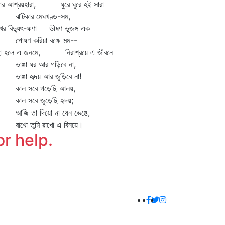
ার আশ্রয়হারা, ঘুরে ঘুরে হই সারা
িকার মেঘখণ্ড-সম,
খের বিদ্যুৎ-ফণা ভীষণ ভুজঙ্গ এক
ষণ করিয়া বক্ষে মম--
হা হলে এ জনমে, নিরাশ্রয়ে এ জীবনে
ঙা ঘর আর গড়িবে না,
ঙা হৃদয় আর জুড়িবে না!
ল সবে গড়েছি আলয়,
ল সবে জুড়েছি হৃদয়;
ি তা দিয়ো না যেন ভেঙে,
খো তুমি রাখো এ বিনয়ে।
or help.