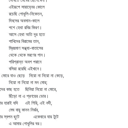
খিতে মেঘের ছেলেখেলা।
রূপে সায়াহ্নের কোলে
েছি গোধূলি-নিকেতন,
বসের অবসান-কালে
ে হেথা রবির কিরণ।
ে হেথা অতি দূর হতে
খিদের বিরামের তান,
রিয়মাণ সন্ধ্যা-বাতাসের
কে থেকে মরণের গান।
িশ্রান্ত অবশ পরানে
িয়া রয়েছি এইখানে।
 মোরে যাও ছেড়ে নিয়ো না নিয়ো না কেড়ে,
য়ো না নিয়ো না মন মোর;
দের কাছ হতে ছিনিয়া নিয়ো না মোরে,
ঁড়ো না এ প্রণয়ের ডোর।
ার হারাই যদি এই গিরি, এই নদী,
ঘ বায়ু কানন নির্ঝর,
ার স্বপন ছুটে একেবারে যায় টুটে
আমার গোধূলির ঘর।