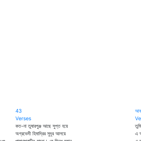
43
আব
Verses
Ve
কত-না তুষারপুঞ্জ আছে সুপ্ত হয়ে
তুম
অগ্রভেদী হিমাদ্রির সুদূর আলয়ে
এ 