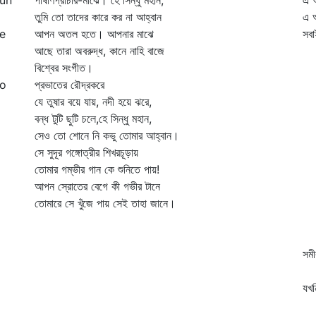
run
পাষাণপ্রাচীর-মাঝে। হে সিন্ধু মহান,
এ আ
তুমি তো তাদের কারে কর না আহ্বান
এ 
ke
আপন অতল হতে। আপনার মাঝে
সবা
আছে তারা অবরুদ্ধ, কানে নাহি বাজে
সব
বিশ্বের সংগীত।
তা
to
প্রভাতের রৌদ্রকরে
তু
যে তুষার বয়ে যায়, নদী হয়ে ঝরে,
এ 
বন্ধ টুটি ছুটি চলে,হে সিন্ধু মহান,
এ 
সেও তো শোনে নি কভু তোমার আহ্বান।
এ 
সে সুদূর গঙ্গোত্রীর শিখরচূড়ায়
বে
তোমার গম্ভীর গান কে শুনিতে পায়!
র
আপন স্রোতের বেগে কী গভীর টানে
কে
তোমারে সে খুঁজে পায় সেই তাহা জানে।
কি
কব
এই
সম
যখ
যখন
ছু