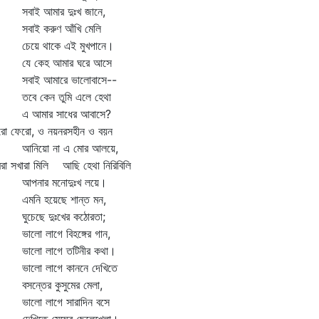
াই আমার দুঃখ জানে,
াই করুণ আঁখি মেলি
য়ে থাকে এই মুখপানে।
 কেহ আমার ঘরে আসে
াই আমারে ভালোবাসে--
ে কেন তুমি এলে হেথা
আমার সাধের আবাসে?
রো ফেরো, ও নয়নরসহীন ও বয়ন
িয়ো না এ মোর আলয়ে,
া সখারা মিলি আছি হেথা নিরিবিলি
নার মনোদুঃখ লয়ে।
নি হয়েছে শান্ত মন,
চেছে দুঃখের কঠোরতা;
লো লাগে বিহঙ্গের গান,
লো লাগে তটিনীর কথা।
লো লাগে কাননে দেখিতে
ন্তের কুসুমের মেলা,
লো লাগে সারাদিন বসে