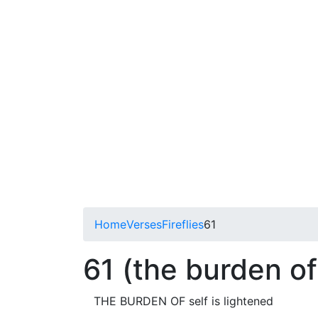
Home
Verses
Fireflies
61
61 (the burden of
THE BURDEN OF self is lightened