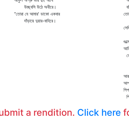
আকুল অশ্রু ভরি দুই আঁখি
আজ
উচ্ছ্বসি উঠে অধীরে।
বঞ্
"তোরা যে আমার' ডাকো একবার
তোম
দাঁড়ায়ে দুয়ার-বাহিরে।
রই
সেদ
প
গুল
আমি
তোম
আম
ক
আর
আপন
পিপ
পি
নে
submit a rendition.
Click here
f