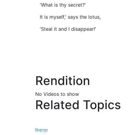
'What is thy secret?'
It is myself,' says the lotus,
'Steal it and I disappear!'
Rendition
No Videos to show
Related Topics
দিনান্তে