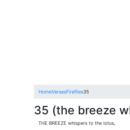
Home
Verses
Fireflies
35
35 (the breeze w
THE BREEZE whispers to the lotus,