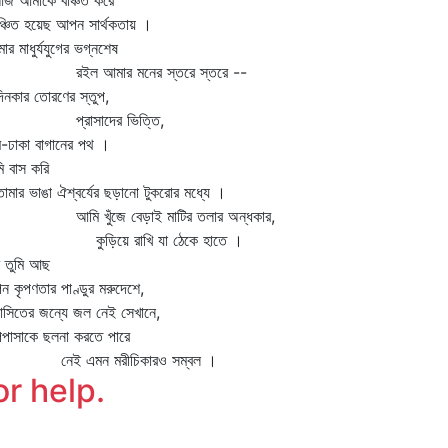
 আমাকে বঞ্চিত করে
চিত হয়েছ আপন সার্থকতায় ।
ার মাধুর্যযুগের ভগ্নশেষ
ল আমার মনের স্তরে স্তরে --
িনকার তোরণের স্তুপ,
্রাসাদের ভিত্তি,
্মে-ঢাকা বাগানের পথ ।
 বাস করি
ার ভাঙা ঐশ্বর্যের ছড়ানো টুকরোর মধ্যে ।
ি খুঁজে বেড়াই মাটির তলার অন্ধকার,
ুড়িয়ে রাখি যা ঠেকে হাতে ।
 তুমি আছ
 কৃপণতার পাণ্ডুর মরুদেশে,
াসিতের জন্যে জল নেই সেখানে,
পাসাকে ছলনা করতে পারে
ই এমন মরীচিকারও সম্বল ।
or help.