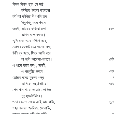
বিজন বিরাট শূন্য সে মাঠ
ছি
কাঁদিছে উতলা বাতাসে!
ছ
কাঁপিয়া কাঁপিয়া দীপখানি তব
দি
নিবু-নিবু করে পবনে
আ
জননী, তাহারে করিয়ো রক্ষা
কেন
আপন বক্ষোবসনে।
আজ
তুলি ধরো তারে দক্ষিণ করে,
আল
তোমার ললাটে যেন আলো পড়ে--
ফ
চিনি দূর হতে, ফিরে আসি ঘরে
ব
না ভুলি আলেয়া-ছলনে।
সেই
এ পারে দুয়ার রুদ্ধ, জননী,
দু
এ পরপুরীর ভবনে।
একদ
তোমার বনের ফুলের গন্ধ
আম
আসিছে সন্ধ্যাসমীরে।
আজ 
শেষ গান গাহে তোমার কোকিল
যু
সুদূরকুঞ্জতিমিরে।
ব
পথে কোনো লোক নাহি আর বাকি,
ভু
গহন কাননে জ্বলিছে জোনাকি,
তত