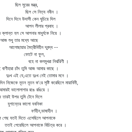
ল সুরের মন্ত্র,
িল সে নিত্য নবীন ।
নে দিনে উদাসী কেন ঘুচিয়ে দিল
পন লীলার প্রবাহ ।
 ক্লান্ত হল সে আপনার মাধুর্যকে নিয়ে ।
 শুধু তার মধ্যে আছে
োছায়ার মৈত্রীবিহীন দ্বন্দ্ব --
োটে না ফুল,
হে না কলমুখরা নির্ঝরিণী ।
 বাণীহারা চাঁদ তুমি আজ আমার কাছে ।
ঃখ এই যে,এতে দুঃখ নেই তোমার মনে ।
িন নিজেকে নূতন নূতন ক'রে সৃষ্টি করেছিলে মায়াবিনী,
ারই ভালোলাগার রঙে রঙিয়ে ।
তারই উপর তুমি টেনে দিলে
গান্তের কালো যবনিকা
র্ণহীন,ভাষাহীন ।
লে গেছ যতই দিতে এসেছিলে আপনাকে
ই পেয়েছিলে আপনাকে বিচিত্র করে ।