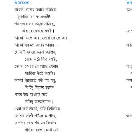
Verses
Ve
বারেক তোমার দুয়ারে দাঁড়ায়ে
ফাল
ফুকারিয়া ডাকো জননী!
যে
প্রান্তরে তব সন্ধ্যা নামিছে,
ন
আঁধারে ঘেরিছে ধরণী।
তেম
ডাকো "চলে আয়, তোরা কোলে আয়',
অ
ডাকো সকরুণ আপন ভাষায়--
একদ
সে বাণী হৃদয়ে করুণা জাগায়,
র
বেজে ওঠে শিরা ধমনী,
চ
হেলায় খেলায় যে আছে যেথায়
পাত
সচকিয়া উঠে অমনি।
জা
আমরা প্রভাতে নদী পার হনু,
আজ 
ফিরিনু কিসের দুরাশে।
আমা
পরের উঞ্ছ অঞ্চলে লয়ে
আজ
ঢালিনু জঠরহুতাশে।
নে
খেয়া বহে নাকো, চাহি ফিরিবারে,
যা
তোমার তরণী পাঠাও এ পারে,
শুন
আপনার খেত গ্রামের কিনারে
ছ
পড়িয়া রহিল কোথা সে!
তখ