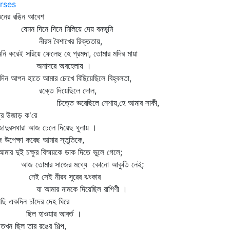
rses
্গুনের রঙিন আবেশ
মন দিনে দিনে মিলিয়ে দেয় বনভূমি
ীরস বৈশাখের রিক্ততায়,
নি করেই সরিয়ে ফেলেছ হে প্রমদা, তোমার মদির মায়া
নাদরে অবহেলায় ।
িন আপন হাতে আমার চোখে বিছিয়েছিলে বিহ্বলতা,
ক্তে দিয়েছিলে দোল,
িত্তে ভরেছিলে নেশায়,হে আমার সাকী,
্র উজাড় ক'রে
দুরসধারা আজ ঢেলে দিয়েছ ধুলায় ।
উপেক্ষা করেছ আমার স্তুতিকে,
র দুই চক্ষুর বিস্ময়কে ডাক দিতে ভুলে গেলে;
 তোমার সাজের মধ্যে কোনো আকুতি নেই;
ই সেই নীরব সুরের ঝংকার
 আমার নামকে দিয়েছিল রাগিণী ।
েছি একদিন চাঁদের দেহ ঘিরে
িল হাওয়ার আবর্ত ।
ন ছিল তার রঙের শিল্প,