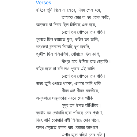
Verses
বাহিরে তুমি নিলে না মোরে, দিবস গেল বয়ে,
তাহাতে মোর যা হয় হোক ক্ষতি,
অন্তরে যা দিবার ছিল মিলিছে এক হয়ে,
চরণে তব গোপনে তার গতি।
লুকায়ে ছিল ছায়াতে ফুল, ভরিল তব ডালি,
গন্ধভরা বন্দনাতে দিয়েছি ধূপ জ্বালি,
প্রদীপ ছিল মলিনশিখা, ধোঁয়াতে ছিল কালি,
দীপ্ত হয়ে উঠিছে তার জ্যোতি।
বাহির হতে না যদি লও পূজার এই ডালি
চরণে তব গোপনে তার গতি।
নাহয় তুমি ওপারে থাকো, এপারে আমি থাকি
নীরব এই নীরস মরুতীরে,
অন্ধকারে সন্ধ্যাতারা নয়নে দেয় আঁকি
সুদূর তব উদার আঁখিটিরে।
ব্যথায় মম তোমারি ছায়া পড়িছে মোর প্রাণে,
বিরহ হানি তোমারি বাণী মিলিছে মোর গানে,
অলখ স্রোতে ভাবনা ধায় তোমার তটপানে
এপার হতে বহিয়া মোর নতি।