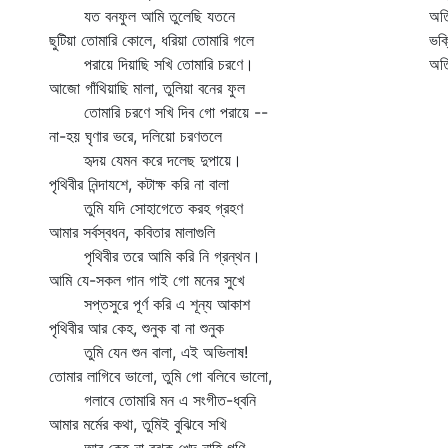
যত বনফুল আমি তুলেছি যতনে
অতি
ছুটিয়া তোমারি কোলে, ধরিয়া তোমারি গলে
ভক্
পরায়ে দিয়াছি সখি তোমারি চরণে।
অত
আজো গাঁথিয়াছি মালা, তুলিয়া বনের ফুল
তোমারি চরণে সখি দিব গো পরায়ে --
না-হয় ঘৃণার ভরে, দলিয়ো চরণতলে
হৃদয় যেমন করে দলেছ দুপায়ে।
পৃথিবীর নিন্দাযশে, কটাক্ষ করি না বালা
তুমি যদি সোহাগেতে করহ গ্রহণ
আমার সর্বস্বধন, কবিতার মালাগুলি
পৃথিবীর তরে আমি করি নি গ্রন্থন।
আমি যে-সকল গান গাই গো মনের সুখে
সপ্তসুরে পূর্ণ করি এ শূন্য আকাশ
পৃথিবীর আর কেহ, শুনুক বা না শুনুক
তুমি যেন শুন বালা, এই অভিলাষ!
তোমার লাগিবে ভালো, তুমি গো বলিবে ভালো,
গলাবে তোমারি মন এ সংগীত-ধ্বনি
আমার মর্মের কথা, তুমিই বুঝিবে সখি