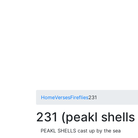
Home
Verses
Fireflies
231
231 (peakl shells
PEAKL SHELLS cast up by the sea