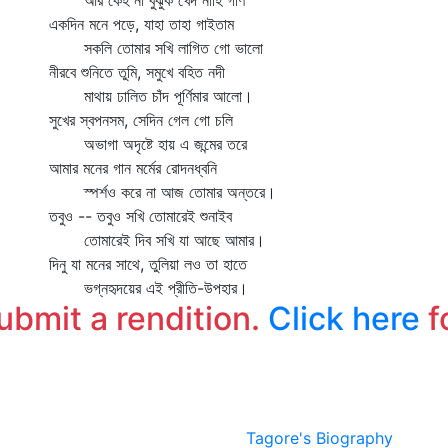
আর কেহ না বুঝুক খেদ নাহি গণি
একদিন মনে পড়ে, যাহা তাহা গাইতাম
সকলি তোমার সখি লাগিত গো ভালো
নীরবে শুনিতে তুমি, সমুখে বহিত নদী
মাথায় ঢালিত চাঁদ পূর্ণিমার আলো।
সুখের স্বপনসম, সেদিন গেল গো চলি
অভাগা অদৃষ্টে হায় এ জন্মের তরে
আমার মনের গান মর্মের রোদনধ্বনি
স্পর্শও করে না আজ তোমার অন্তরে।
তবুও -- তবুও সখি তোমারেই শুনাইব
তোমারেই দিব সখি যা আছে আমার।
দিনু যা মনের সাথে, তুলিয়া লও তা হাতে
ভগ্নহৃদয়ের এই প্রীতি-উপহার।
submit a rendition.
Click here
f
Tagore's Biography