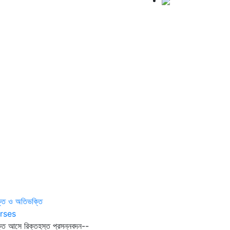
্তি ও অতিভক্তি
rses
তি আসে রিক্তহস্ত প্রসন্নবদন--