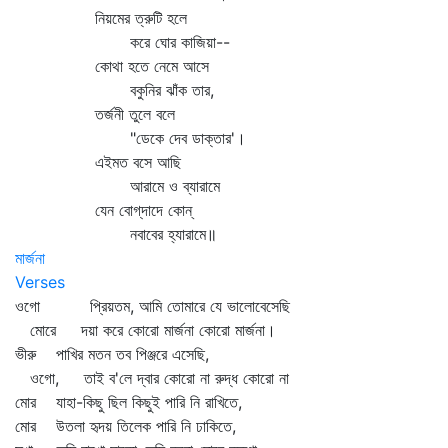
নিয়মের ত্রুটি হলে
করে ঘোর কাজিয়া--
কোথা হতে নেমে আসে
বকুনির ঝাঁক তার,
তর্জনী তুলে বলে
"ডেকে দেব ডাক্তার'।
এইমত বসে আছি
আরামে ও ব্যারামে
যেন বোগ্‌দাদে কোন্‌
নবাবের হ্যারামে॥
মার্জনা
Verses
ওগো প্রিয়তম, আমি তোমারে যে ভালোবেসেছি
মোরে দয়া করে কোরো মার্জনা কোরো মার্জনা।
ভীরু পাখির মতন তব পিঞ্জরে এসেছি,
ওগো, তাই ব'লে দ্বার কোরো না রুদ্ধ কোরো না
মোর যাহা-কিছু ছিল কিছুই পারি নি রাখিতে,
মোর উতলা হৃদয় তিলেক পারি নি ঢাকিতে,