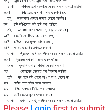
সখা, তুমি রাখো ঢাকো, তুমি করো মোরে করুণা--
ওগো, আপনার গুণে অবলারে কোরো মার্জনা কোরো মার্জনা।
ওগো প্রিয়তম, যদি নাহি পার ভালোবাসিতে
তবু ভালোবাসা কোরো মার্জনা কোরো মার্জনা।
তব দুটি আঁখিকোণ ভরি দুটি কণা হাসিতে
এই অসহায়া-পানে চেয়ো না, বন্ধু, চেয়ো না।
আমি সম্বরি বাস ফিরে যাব দ্রুতচরণে,
আমি চকিত শরমে লুকাব আঁধার মরণে,
আমি দু-হাতে ঢাকিব নগ্নহৃদয়বেদনা--
ওগো প্রিয়তম, তুমি অভাগীরে কোরো মার্জনা কোরো মার্জনা।
ওগো প্রিয়তম যদি চাহ মোরে ভালোবাসিয়া
মোর সুখরাশি কোরো মার্জনা কোরো মার্জনা।
যবে সোহাগের স্রোতে যাব নিরুপায় ভাসিয়া
তুমি দূর হতে বসি হেসো না গো সখা, হেসো না।
যবে রানীর মতন বসিব রতন-আসনে,
যবে বাঁধিব তোমারে নিবিড় প্রণয়শাসনে,
যবে দেবীর মতন পুরাব তোমার বাসনা--
ওগো তখন, হে নাথ, গরবীরে কোরো মার্জনা কোরো মার্জনা।
Please
Login
first to submit