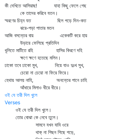
কী দেখিতে আসিয়াছ! যাহা কিছু ফেলে গেছ
কে তাদের করিবে যতন।
স্মরণের চিহ্ন যত ছিল পড়ে দিন-কত
ঝরে-পড়া পাতার মতন
আজি বসন্তের বায় একেকটি করে হায়
উড়ায়ে ফেলিছে প্রতিদিন
ধূলিতে মাটিতে রহি হাসির কিরণে দহি
ক্ষণে ক্ষণে হতেছে মলিন।
ঢাকো তবে ঢাকো মুখ, নিয়ে যাও দুঃখ সুখ,
চেয়ো না চেয়ো না ফিরে ফিরে।
হেথায় আলয় নাহি, অনন্তের পানে চাহি
আঁধারে মিলাও ধীরে ধীরে।
ওই যে তরী দিল খুলে
Verses
ওই যে তরী দিল খুলে।
তোর বোঝা কে নেবে তুলে।
সামনে যখন যাবি ওরে
থাক্‌ না পিছন পিছে পড়ে,