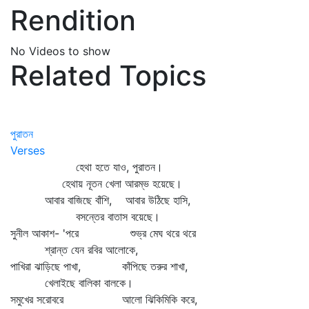
Rendition
No Videos to show
Related Topics
পুরাতন
Verses
হেথা হতে যাও, পুরাতন।
হেথায় নূতন খেলা আরম্ভ হয়েছে।
আবার বাজিছে বাঁশি, আবার উঠিছে হাসি,
বসন্তের বাতাস বয়েছে।
সুনীল আকাশ- 'পরে শুভ্র মেঘ থরে থরে
শ্রান্ত যেন রবির আলোকে,
পাখিরা ঝাড়িছে পাখা, কাঁপিছে তরুর শাখা,
খেলাইছে বালিকা বালকে।
সমুখের সরোবরে আলো ঝিকিমিকি করে,