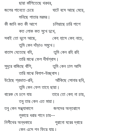
ছায়া কাঁপিতেছে থরথর,
জলের পানেতে চেয়ে ঘাটে বসে আছে মেয়ে,
শুনিছে পাতার মরমর।
কী জানি কত কী আশে চলিয়াছে চারি পাশে
কত লোক কত সুখে দুখে,
সবাই তো ভুলে আছে, কেহ হাসে কেহ নাচে,
তুমি কেন দাঁড়াও সমুখে।
বাতাস যেতেছে বহি, তুমি কেন রহি রহি
তারি মাঝে ফেল দীর্ঘশ্বাস।
সুদূরে বাজিছে বাঁশি, তুমি কেন ঢাল আসি
তারি মাঝে বিলাপ-উচ্ছ্বাস।
উঠেছে প্রভাত-রবি, আঁকিছে সোনার ছবি,
তুমি কেন ফেল তাহে ছায়া।
বারেক যে চলে যায় তারে তো কেহ না চায়,
তবু তার কেন এত মায়া।
তবু কেন সন্ধ্যাকালে জলদের অন্তরালে
লুকায়ে ধরার পানে চায়--
নিশীথের অন্ধকারে পুরানো ঘরের দ্বারে
কেন এসে পুন ফিরে যায়।