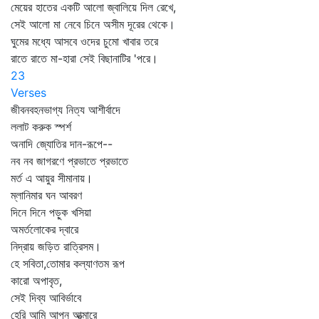
মেয়ের হাতের একটি আলো জ্বালিয়ে দিল রেখে,
সেই আলো মা নেবে চিনে অসীম দূরের থেকে।
ঘুমের মধ্যে আসবে ওদের চুমো খাবার তরে
রাতে রাতে মা-হারা সেই বিছানাটির 'পরে।
23
Verses
জীবনবহনভাগ্য নিত্য আশীর্বাদে
ললাট করুক স্পর্শ
অনাদি জ্যোতির দান-রূপে--
নব নব জাগরণে প্রভাতে প্রভাতে
মর্ত এ আয়ুর সীমানায়।
ম্লানিমার ঘন আবরণ
দিনে দিনে পড়ুক খসিয়া
অমর্তলোকের দ্বারে
নিদ্রায় জড়িত রাত্রিসম।
হে সবিতা,তোমার কল্যাণতম রূপ
কারো অপাবৃত,
সেই দিব্য আবির্ভাবে
হেরি আমি আপন আত্মারে