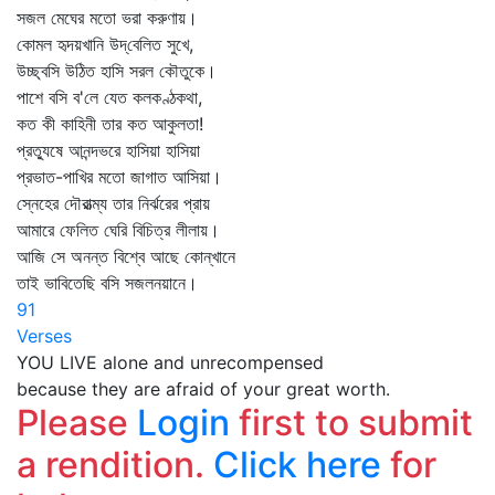
সজল মেঘের মতো ভরা করুণায়।
কোমল হৃদয়খানি উদ্‌বেলিত সুখে,
উচ্ছ্বসি উঠিত হাসি সরল কৌতুকে।
পাশে বসি ব'লে যেত কলকণ্ঠকথা,
কত কী কাহিনী তার কত আকুলতা!
প্রত্যুষে আনন্দভরে হাসিয়া হাসিয়া
প্রভাত-পাখির মতো জাগাত আসিয়া।
স্নেহের দৌরাত্ম্য তার নির্ঝরের প্রায়
আমারে ফেলিত ঘেরি বিচিত্র লীলায়।
আজি সে অনন্ত বিশ্বে আছে কোন্‌খানে
তাই ভাবিতেছি বসি সজলনয়ানে।
91
Verses
YOU LIVE alone and unrecompensed
because they are afraid of your great worth.
Please
Login
first to submit
a rendition.
Click here
for