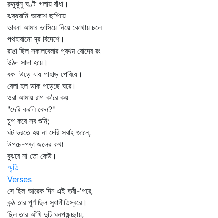
রুনুঝুনু ঘণ্টা গলায় বাঁধা।
ঝর্‌ঝরানি আকাশ ছাপিয়ে
ভাবনা আমার ভাসিয়ে নিয়ে কোথায় চলে
পথহারানো দূর বিদেশে।
রাঙা ছিল সকালবেলার প্রথম রোদের রং
উঠল সাদা হয়ে।
বক উড়ে যায় পাহাড় পেরিয়ে।
বেলা হল ডাক পড়েছে ঘরে।
ওরা আমায় রাগ ক'রে কয়
"দেরি করলি কেন?"
চুপ করে সব শুনি;
ঘট ভরতে হয় না দেরি সবাই জানে,
উপচে-পড়া জলের কথা
বুঝবে না তো কেউ।
স্মৃতি
Verses
সে ছিল আরেক দিন এই তরী-'পরে,
কন্ঠ তার পূর্ণ ছিল সুধাগীতিস্বরে।
ছিল তার আঁখি দুটি ঘনপক্ষ্ণচ্ছায়,