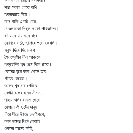
আমার এই ছোটো কলসখানি
সারা সকাল পেতে রাখি
ঝরনাধারার নিচে।
বসে থাকি একটি ধারে
শেওলাঢাকা পিছল কালো পাথরটাতে।
ঘট ভরে যায় বারে বারে--
ফেনিয়ে ওঠে, ছাপিয়ে পড়ে কেবলি।
সবুজ দিয়ে মিনে-করা
শৈলশ্রেণীর নীল আকাশে
ঝর্‌ঝরানির শব্দ ওঠে দিনে রাতে।
ভোরের ঘুমে ডাক শোনে তার
গাঁয়ের মেয়েরা।
জলের শব্দ যায় পেরিয়ে
বেগনি রঙের বনের সীমানা,
পাহাড়তলির রাস্তা ছেড়ে
যেখানে ঐ হাটের মানুষ
ধীরে ধীরে উঠছে চড়াইপথে,
বলদ দুটোর পিঠে বোঝাই
শুকনো কাঠের আঁটি;