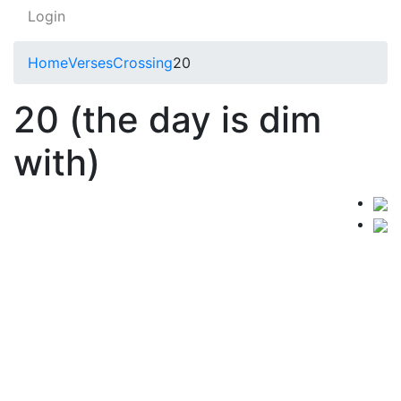
Login
Home
Verses
Crossing
20
20 (the day is dim
with)