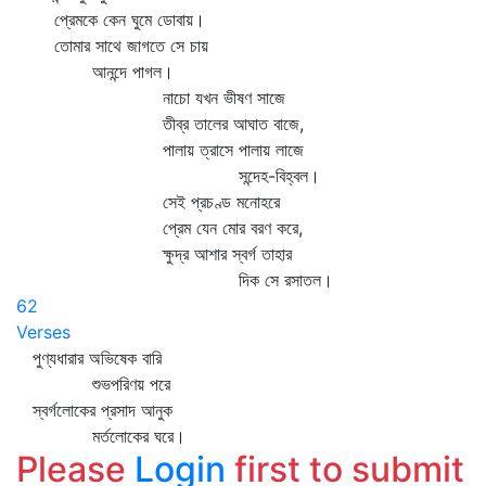
প্রেমকে কেন ঘুমে ডোবায়।
তোমার সাথে জাগতে সে চায়
আনন্দে পাগল।
নাচো যখন ভীষণ সাজে
তীব্র তালের আঘাত বাজে,
পালায় ত্রাসে পালায় লাজে
সন্দেহ-বিহ্বল।
সেই প্রচণ্ড মনোহরে
প্রেম যেন মোর বরণ করে,
ক্ষুদ্র আশার স্বর্গ তাহার
দিক সে রসাতল।
62
Verses
পুণ্যধারার অভিষেক বারি
শুভপরিণয় পরে
স্বর্গলোকের প্রসাদ আনুক
মর্তলোকের ঘরে।
Please
Login
first to submit