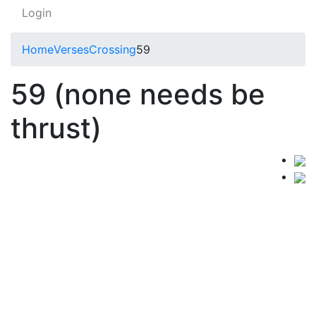
Login
Home
Verses
Crossing
59
59 (none needs be
thrust)