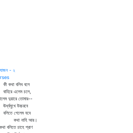
যোজন - ২
rses
 কথা বলিব বলে
হিরে এলেম চলে,
ড়ালেম দুয়ারে তোমার--
ধ্বমুখে উচ্চরবে
িতে গেলেম যবে
থা নাহি আর।
কথা বলিতে চাহে প্রাণ