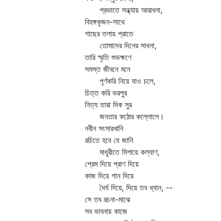
প্রভাতে সন্ধ্যায় আরাধনা,
বিহঙ্গকূজন-সাথে
গাছের তলায় প্রাতে
তোমাদের দিনের সাধনা,
তারি স্মৃতি শুভক্ষণে
সমস্ত জীবনে মনে
পূর্ণকরি নিয়ে যাও চলে,
চিত্ত করি ভরপুর
নিত্য তারা দিক সুর
জনতার কঠোর কল্লোলে।
নবীন সংসারখানি
রচিতে হবে যে জানি
মাধুরীতে মিশায়ে কল্যাণ,
প্রেম দিয়ে প্রাণ দিয়ে
কাজ দিয়ে গান দিয়ে
ধৈর্য দিয়ে, দিয়ে তব ধ্যান, --
সে তব রচনা-মাঝে
সব ভাবনায় কাজে