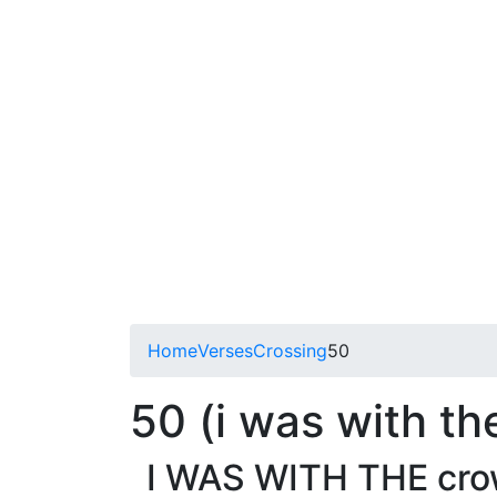
Home
Verses
Crossing
50
50 (i was with th
I WAS WITH THE crow