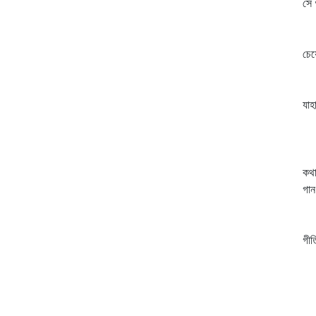
সে 
নি
তো
চেয়
তব
শু
যাহ
সন
মু
ব
কথা
গান
তু
নি
গীত