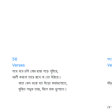
56
সং
Verses
Ve
পথে যবে চলি মোর ছায়া পড়ে লুটায়ে,
কী
ধরণী কখনো তারে রাখে না তো উঠায়ে।
বা
খাতা কেন ভরো যত উড়ো কথাগুলোতে,
দাঁ
মুক্তি লভুক তারা, মিলে যাক ধুলোতে।
ঊর্
বল
ক
যে 