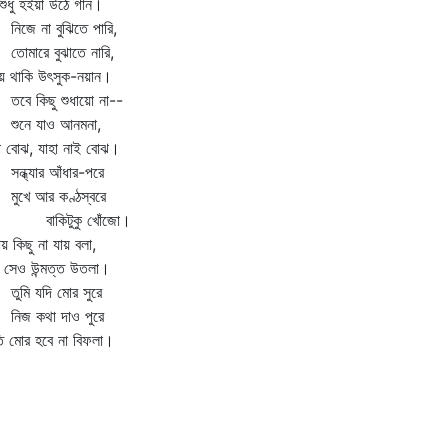
শুধু হইয়া উঠে গান।
জে না বুঝিতে পারি,
মারে বুঝাতে নারি,
ে থাকি উৎসুক-নয়ান।
ে কিছু শুধায়ো না--
নে যাও আনমনা,
া বোঝ, যাহা নাই বোঝ।
্ধ্যার আঁধার-পরে
খে আর কণ্ঠস্বরে
াকিটুকু খোঁজো।
য় কিছু না যায় বলা,
 সেও উন্মত্ত উতলা।
মি যদি মোর সুরে
জ কথা দাও পুরে
ি মোর হবে না বিফলা।