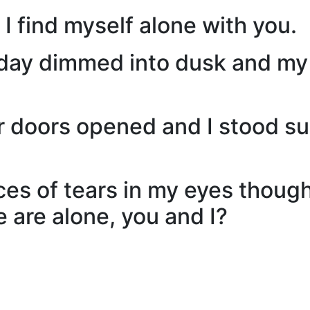
I find myself alone with you.
day dimmed into dusk and my
r doors opened and I stood su
races of tears in my eyes thou
e are alone, you and I?