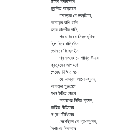
মাঘের বিদায়ক্ষণে
মুকুলিত আম্রবনে
বসন্তের যে নবদূতিকা,
আষাঢ়ের রাশি রাশি
শুভ্র মালতীর হাসি,
শ্রাবণের যে সিক্তযূথিকা,
ছিল ঘিরে রাত্রিদিন
তোমারে বিচ্ছেদহীন
প্রান্তরের যে শান্তি উদার,
প্রত্যুষের জাগরণে
পেয়েছ বিস্মিত মনে
যে আস্বাদ আলোকসুধার,
আষাঢ়ের পুঞ্জমেঘে
যখন উঠিত জেগে
আকাশের নিবিড় ক্রন্দন,
মর্মরিত গীতিকায়
সপ্তপর্ণবীথিকায়
দেখেছিলে যে প্রাণস্পন্দন,
বৈশাখের দিনশেষে