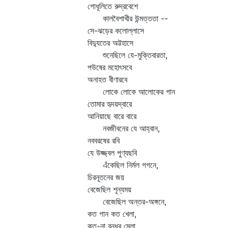
গোধূলিতে রুদ্রবেশে
কালবৈশাখীর উন্মত্ততা --
সে-ঝড়ের কলোল্লাসে
বিদ্যুতের অট্টহাসে
শুনেছিলে যে-মুক্তিবারতা,
পউষের মহোৎসবে
অনাহত বীণারবে
লোকে লোকে আলোকের গান
তোমার হৃদয়দ্বারে
আনিয়াছে বারে বারে
নবজীবনের যে আহ্বান,
নববরষের রবি
যে উজ্জ্বল পুণ্যছবি
এঁকেছিল নির্মল গগনে,
চিরনূতনের জয়
বেজেছিল শূন্যময়
বেজেছিল অন্তর-অঙ্গনে,
কত গান কত খেলা,
কত-না বন্ধুর মেলা,