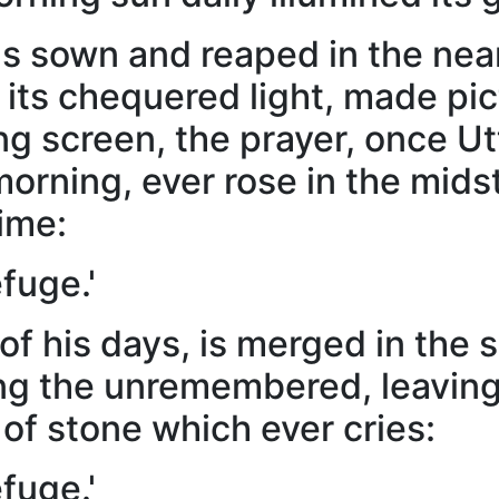
s sown and reaped in the near
th its chequered light, made p
g screen, the prayer, once Ut
morning, ever rose in the mids
ime:
fuge.'
of his days, is merged in the
 the unremembered, leaving h
of stone which ever cries:
fuge.'