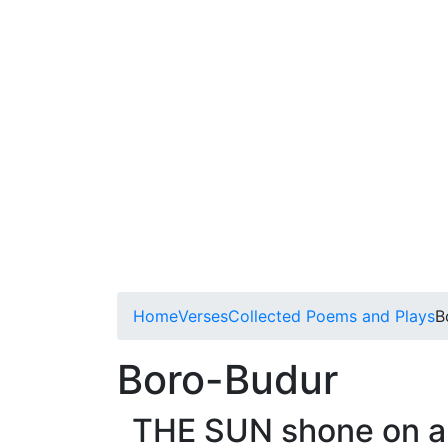
Home
Verses
Collected Poems and Plays
B
Boro-Budur
THE SUN shone on a 