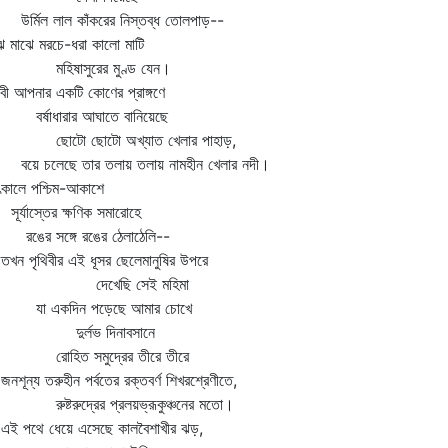
্মিল লাল কাঁকরের নিস্তব্ধ তোলপাড়--
ে মাঝে মরচে-ধরা কালো মাটি
িষাসুরের মুণ্ড যেন।
িবী আপনার একটি কোণের প্রাঙ্গণে
্ষাধারার আঘাতে বানিয়েছে
টো ছোটো অখ্যাত খেলার পাহাড়,
ে চলেছে তার তলায় তলায় নামহীন খেলার নদী।
কালে পশ্চিম-আকাশে
্যাস্তের ক্ষণিক সমারোহে
ের সঙ্গে রঙের ঠেলাঠেলি--
 পৃথিবীর এই ধূসর ছেলেমানুষির উপরে
েখেছি সেই মহিমা
 একদিন পড়েছে আমার চোখে
ুর্লভ দিনাবসানে
হিত সমুদ্রের তীরে তীরে
ূন্য তরুহীন পর্বতের রক্তবর্ণ শিখরশ্রেণীতে,
ষ্টরুদ্রের প্রলয়ভ্রূকুঞ্চনের মতো।
 পথে ধেয়ে এসেছে কালবৈশাখীর ঝড়,