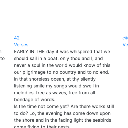
42
খো
Verses
Ve
n
EARLY IN THE day it was whispered that we
পশ
 to
should sail in a boat, only thou and I, and
মিল
never a soul in the world would know of this
মা
our pilgrimage to no country and to no end.
স
In that shoreless ocean, at thy silently
পাশ
listening smile my songs would swell in
রা
melodies, free as waves, free from all
হঠ
bondage of words.
দিশ
Is the time not come yet? Are there works still
পৃ
to do? Lo, the evening has come down upon
তা
the shore and in the fading light the seabirds
ম
come flying to their nests.
দ