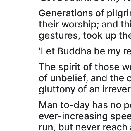
Generations of pilgr
their worship; and t
gestures, took up th
'Let Buddha be my re
The spirit of those 
of unbelief, and the 
gluttony of an irrever
Man to-day has no pe
ever-increasing speed
run, but never reach