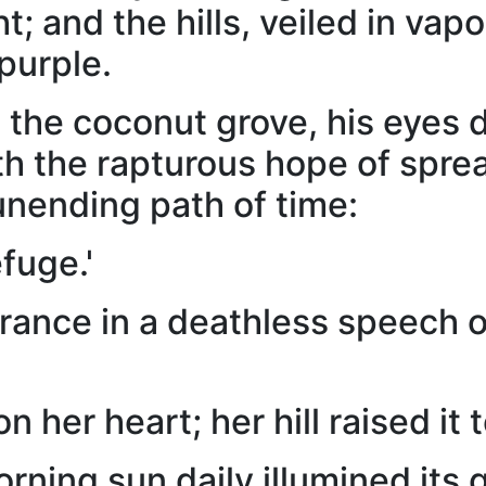
ht; and the hills, veiled in va
 purple.
 the coconut grove, his eyes d
ith the rapturous hope of spre
unending path of time:
fuge.'
rance in a deathless speech of
n her heart; her hill raised it 
rning sun daily illumined its