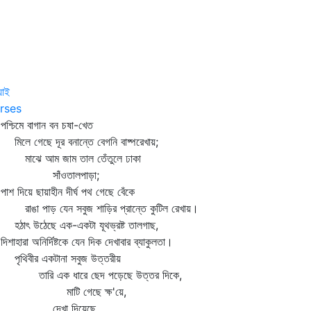
য়াই
rses
্চিমে বাগান বন চষা-খেত
ে গেছে দূর বনান্তে বেগনি বাষ্পরেখায়;
ঝে আম জাম তাল তেঁতুলে ঢাকা
াঁওতালপাড়া;
 দিয়ে ছায়াহীন দীর্ঘ পথ গেছে বেঁকে
ঙা পাড় যেন সবুজ শাড়ির প্রান্তে কুটিল রেখায়।
াৎ উঠেছে এক-একটা যূথভ্রষ্ট তালগাছ,
াহারা অনির্দিষ্টকে যেন দিক দেখাবার ব্যাকুলতা।
থিবীর একটানা সবুজ উত্তরীয়
রি এক ধারে ছেদ পড়েছে উত্তর দিকে,
াটি গেছে ক্ষ'য়ে,
েখা দিয়েছে