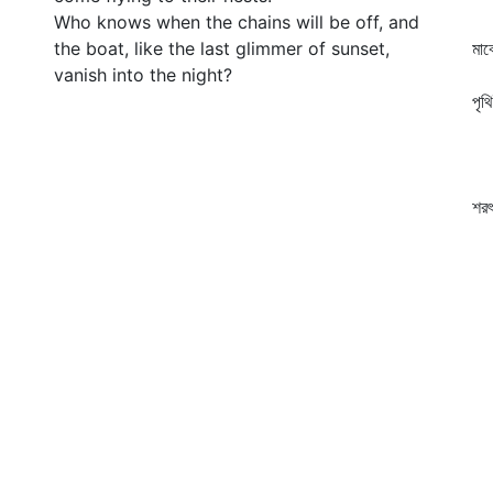
Who knows when the chains will be off, and
উর
the boat, like the last glimmer of sunset,
মাঝ
vanish into the night?
মহ
পৃথ
বর
ছো
বয়
শরৎ
সূর
রঙ
তখন
দ
যা
দ
রো
জনশ
রু
এই