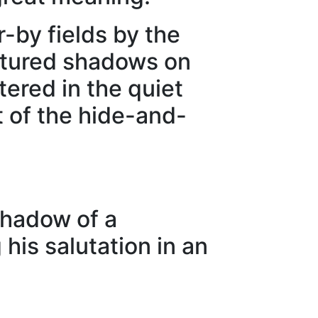
-by fields by the
ictured shadows on
tered in the quiet
t of the hide-and-
 shadow of a
is salutation in an