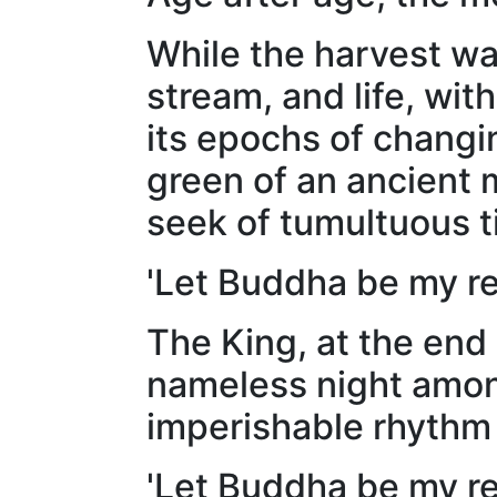
While the harvest wa
stream, and life, wi
its epochs of changin
green of an ancient 
seek of tumultuous t
'Let Buddha be my re
The King, at the end 
nameless night among
imperishable rhythm 
'Let Buddha be my re