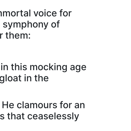
mmortal voice for
nd symphony of
r them:
 in this mocking age
gloat in the
. He clamours for an
ts that ceaselessly