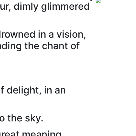
pour, dimly glimmered
rowned in a vision,
ading the chant of
 delight, in an
to the sky.
 great meaning.