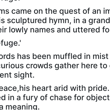
ims came on the quest of an i
his sculptured hymn, in a gra
eir lowly names and uttered fo
fuge.'
words has been muffled in mist
curious crowds gather here to 
ent sight.
ace,his heart arid with pride
 in a fury of chase for objec
 a meaning.