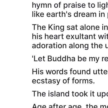
hymn of praise to lig
like earth's dream in
The King sat alone in
his heart exultant w
adoration along the 
'Let Buddha be my re
His words found utte
ecstasy of forms.
The island took it upo
Age after age, the mo