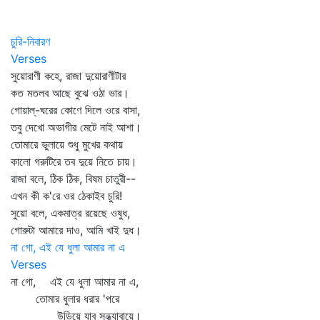
চুরি-নিবারণ
Verses
সুয়োরাণী কহে, রাজা দুয়োরাণীটার
কত মতলব আছে বুঝে ওঠা ভার।
গোয়াল্‌-ঘরের কোণে দিলে ওরে বাসা,
তবু দেখো অভাগীর মেটে নাই আশা।
তোমারে ভুলায়ে শুধু মুখের কথায়
কালো গরুটিরে তব দুয়ে নিতে চায়।
রাজা বলে, ঠিক ঠিক, বিষম চাতুরী--
এখন কী ক'রে ওর ঠেকাইব চুরি!
সুয়ো বলে, একমাত্র রয়েছে ওষুধ,
গোরুটা আমারে দাও, আমি খাই দুধ।
না গো, এই যে ধুলা আমার না এ
Verses
না গো, এই যে ধুলা আমার না এ,
তোমার ধুলার ধরার 'পরে
উড়িয়ে যাব সন্ধ্যাবায়ে।