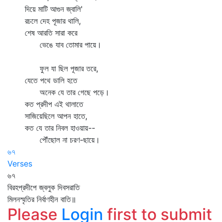
দিয়ে মাটি আগুন জ্বালি'
রচলে দেহ পূজার থালি,
শেষ আরতি সারা করে
ভেঙে যাব তোমার পায়ে।
ফুল যা ছিল পূজার তরে,
যেতে পথে ডালি হতে
অনেক যে তার গেছে পড়ে।
কত প্রদীপ এই থালাতে
সাজিয়েছিলে আপন হাতে,
কত যে তার নিবল হাওয়ায়--
পৌঁছোল না চরণ-ছায়ে।
৬৭
Verses
৬৭
বিরহপ্রদীপে জ্বলুক দিবসরাতি
মিলনস্মৃতির নির্বাণহীন বাতি॥
Please
Login
first to submit