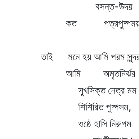
বসন্ত-উদয়
কত পত্রপুষ্পম
তাই মনে হয় আমি পরম সুন্দ
আমি অমৃতনির্ঝর
সুখসিক্ত নেত্র মম
শিশিরিত পুষ্পসম,
ওষ্ঠে হাসি নিরুপম