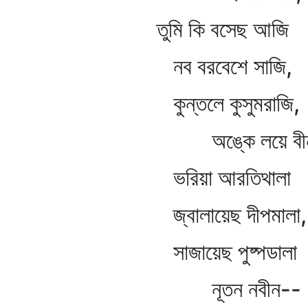
তুমি কি বসেছ আজি
নব বরবেশে সাজি,
কুন্তলে কুসুমরাজি,
অঙ্কে লয়ে বীন
ভরিয়া আরতিথালা
জ্বালায়েছ দীপমালা,
সাজায়েছ পুষ্পডালা
নূতন নবীন--