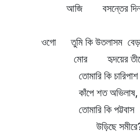
আজি বসন্তের দি
ওগো তুমি কি উতলাসম বেড়া
মোর হৃদয়ের তীর
তোমারি কি চারিপাশ
কাঁপে শত অভিলাষ,
তোমারি কি পট্টবাস
উড়িছে সমীরে