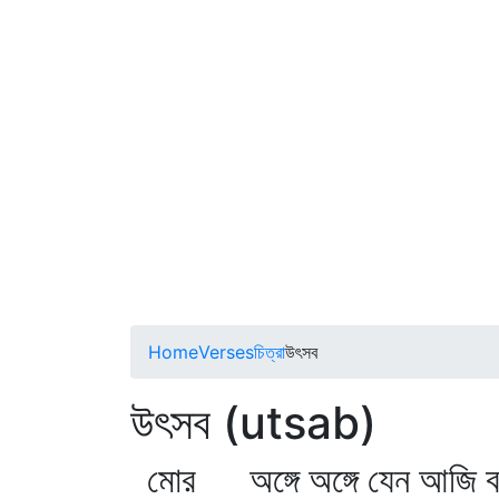
Home
Verses
চিত্রা
উৎসব
উৎসব (utsab)
মোর অঙ্গে অঙ্গে যেন আজি 