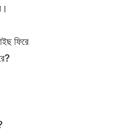
ন।
ইছ ফিরে
ে?
?