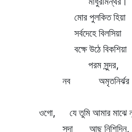
মাধুরীমন্থর।
মোর পুলকিত হিয়া
সর্বদেহে বিলসিয়া
বক্ষে উঠে বিকশিয়া
পরম সুন্দর,
নব অমৃতনির্ঝর
ওগো, যে তুমি আমার মাঝে ন
সদা আছ নিশিদিন,