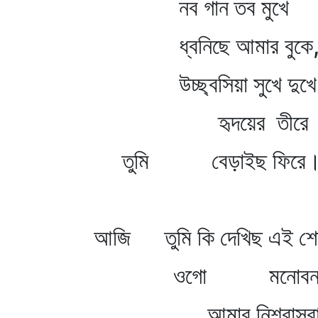
নব গান তব মুখে
ধ্বনিছে আমার বুকে
উচ্ছ্বসিয়া সুখে দুখে
হৃদয়ের তীরে
তুমি বেড়াইছ ফিরে
আজি তুমি কি দেখিছ এই শোভ
ওগো মনোবনবা
আমার নিশ্বাসবা