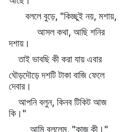
আছে।"
বললে বুড়ে, "কিচ্ছুই নয়, মশায়,
আসল কথা, আছি শনির
দশায়।
তাই ভাবছি কী করা যায় এবার
ঘৌড়দৌড়ে দশটি টাকা বাজি ফেলে
দেবার।
আপনি বলুন, কিনব টিকিট আজ
কি।"
আমি বললেম, "কাজ কী।"