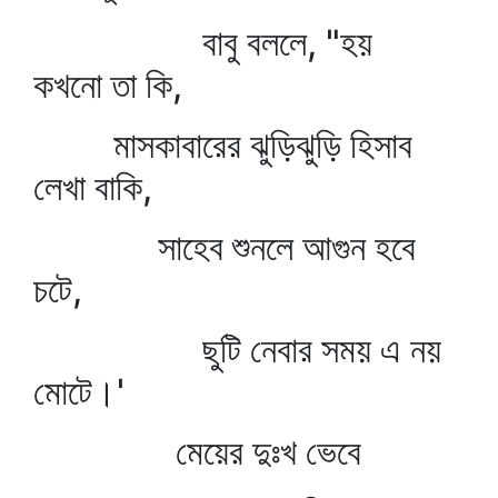
বাবু বললে, "হয়
কখনো তা কি,
মাসকাবারের ঝুড়িঝুড়ি হিসাব
লেখা বাকি,
সাহেব শুনলে আগুন হবে
চটে,
ছুটি নেবার সময় এ নয়
মোটে।'
মেয়ের দুঃখ ভেবে