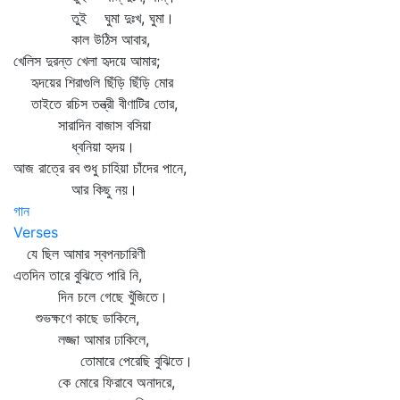
তুই ঘুমা দুঃখ, ঘুমা।
কাল উঠিস আবার,
খেলিস দুরন্ত খেলা হৃদয়ে আমার;
হৃদয়ের শিরাগুলি ছিঁড়ি ছিঁড়ি মোর
তাইতে রচিস তন্ত্রী বীণাটির তোর,
সারাদিন বাজাস বসিয়া
ধ্বনিয়া হৃদয়।
আজ রাত্রে রব শুধু চাহিয়া চাঁদের পানে,
আর কিছু নয়।
গান
Verses
যে ছিল আমার স্বপনচারিণী
এতদিন তারে বুঝিতে পারি নি,
দিন চলে গেছে খুঁজিতে।
শুভক্ষণে কাছে ডাকিলে,
লজ্জা আমার ঢাকিলে,
তোমারে পেরেছি বুঝিতে।
কে মোরে ফিরাবে অনাদরে,