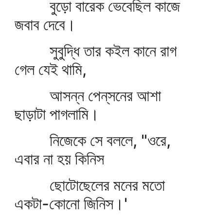
বুড়ো বারেক ভেবেছিল কাজে
জবাব দেবে।
সুবুদ্ধি তার কইল কানে রাগ
গেল যেই থামি,
আসন্ন পেন্‌সনের আশা
ছাড়াটা পাগলামি।
নিজেকে সে বললে, "ওরে,
এবার না হয় কিনিস
ছোটোছেলের মনের মতো
একটা-কোনো জিনিস।'