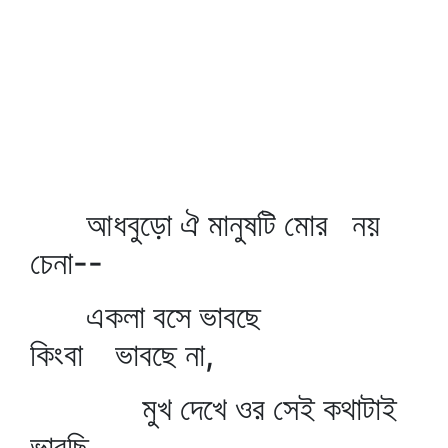
আধবুড়ো ঐ মানুষটি মোর নয়
চেনা--
একলা বসে ভাবছে
কিংবা ভাবছে না,
মুখ দেখে ওর সেই কথাটাই
ভাবছি,