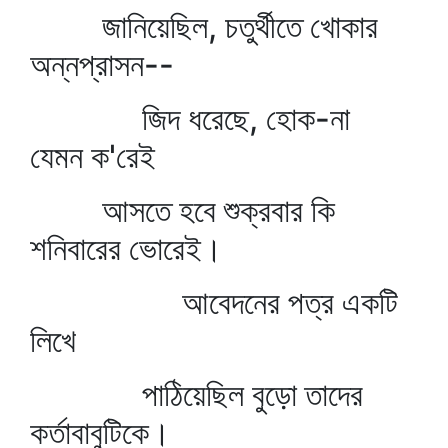
জানিয়েছিল, চতুর্থীতে খোকার
অন্নপ্রাসন--
জিদ ধরেছে, হোক-না
যেমন ক'রেই
আসতে হবে শুক্রবার কি
শনিবারের ভোরেই।
আবেদনের পত্র একটি
লিখে
পাঠিয়েছিল বুড়ো তাদের
কর্তাবাবুটিকে।