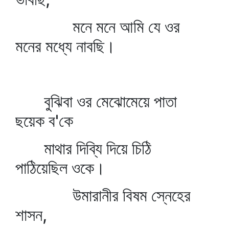
মনে মনে আমি যে ওর
মনের মধ্যে নাবছি।
বুঝিবা ওর মেঝোমেয়ে পাতা
ছয়েক ব'কে
মাথার দিব্যি দিয়ে চিঠি
পাঠিয়েছিল ওকে।
উমারানীর বিষম স্নেহের
শাসন,