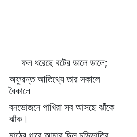
ফল ধরেছে বটের ডালে ডালে;
অফুরন্ত আতিথ্যে তার সকালে
বৈকালে
বনভোজনে পাখিরা সব আসছে ঝাঁকে
ঝাঁক।
মাঠের ধারে আমার ছিল চড়িভাতির