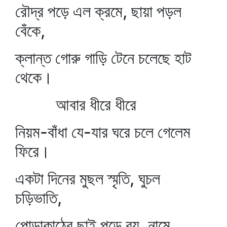
রৌদ্র পড়ে এল ক্রমে, ছায়া পড়ল
বেঁকে,
ক্লান্ত গোরু গাড়ি টেনে চলেছে হাট
থেকে।
আবার ধীরে ধীরে
নিয়ম-বাঁধা যে-যার ঘরে চলে গেলেম
ফিরে।
একটা দিনের মুছল স্মৃতি, ঘুচল
চড়িভাতি,
পোড়াকাঠের ছাই পড়ে রয়, নামে