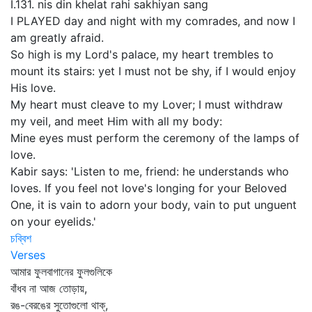
I.131. nis din khelat rahi sakhiyan sang
I PLAYED day and night with my comrades, and now I
am greatly afraid.
So high is my Lord's palace, my heart trembles to
mount its stairs: yet I must not be shy, if I would enjoy
His love.
My heart must cleave to my Lover; I must withdraw
my veil, and meet Him with all my body:
Mine eyes must perform the ceremony of the lamps of
love.
Kabir says: 'Listen to me, friend: he understands who
loves. If you feel not love's longing for your Beloved
One, it is vain to adorn your body, vain to put unguent
on your eyelids.'
চব্বিশ
Verses
আমার ফুলবাগানের ফুলগুলিকে
বাঁধব না আজ তোড়ায়,
রঙ-বেরঙের সুতোগুলো থাক্‌,