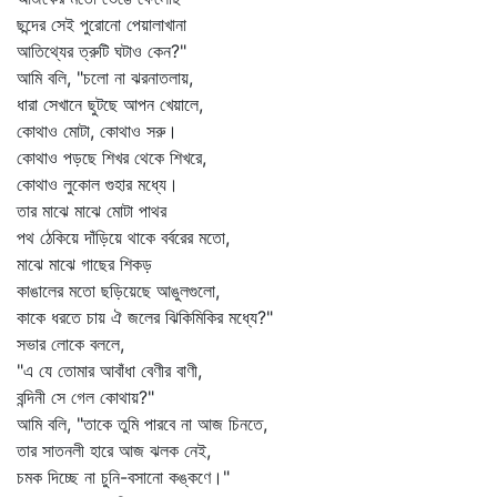
ছন্দের সেই পুরোনো পেয়ালাখানা
আতিথ্যের ত্রুটি ঘটাও কেন?"
আমি বলি, "চলো না ঝরনাতলায়,
ধারা সেখানে ছুটছে আপন খেয়ালে,
কোথাও মোটা, কোথাও সরু।
কোথাও পড়ছে শিখর থেকে শিখরে,
কোথাও লুকোল গুহার মধ্যে।
তার মাঝে মাঝে মোটা পাথর
পথ ঠেকিয়ে দাঁড়িয়ে থাকে বর্বরের মতো,
মাঝে মাঝে গাছের শিকড়
কাঙালের মতো ছড়িয়েছে আঙুলগুলো,
কাকে ধরতে চায় ঐ জলের ঝিকিমিকির মধ্যে?"
সভার লোকে বললে,
"এ যে তোমার আবাঁধা বেণীর বাণী,
বন্দিনী সে গেল কোথায়?"
আমি বলি, "তাকে তুমি পারবে না আজ চিনতে,
তার সাতনলী হারে আজ ঝলক নেই,
চমক দিচ্ছে না চুনি-বসানো কঙ্কণে।"