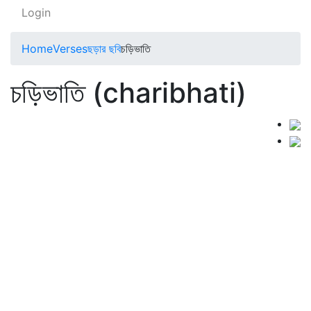
Login
Home
Verses
ছড়ার ছবি
চড়িভাতি
চড়িভাতি (charibhati)