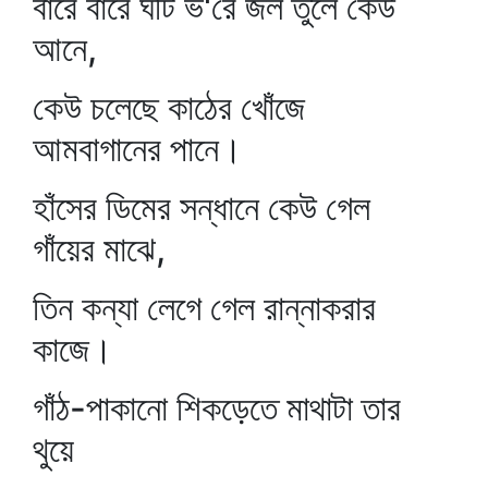
বারে বারে ঘটি ভ'রে জল তুলে কেউ
আনে,
কেউ চলেছে কাঠের খোঁজে
আমবাগানের পানে।
হাঁসের ডিমের সন্ধানে কেউ গেল
গাঁয়ের মাঝে,
তিন কন্যা লেগে গেল রান্নাকরার
কাজে।
গাঁঠ-পাকানো শিকড়েতে মাথাটা তার
থুয়ে