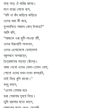
থাক্‌ পড়ে ঐ জরির ঝালর।
শুনে ঘরের লোকে বলে,
"যদি না বাঁধ জড়িয়ে জড়িয়ে
ওদের ধরব কী করে,
ফুলদানিতে সাজাব কোন্‌ উপায়ে?"
আমি বলি,
"আজকে ওরা ছুটি-পাওয়া নটী,
ওদের উচ্চহাসি অসংযত,
ওদের এলোমেলো হেলাদোলা
বকুলবনে অপরাহ্নে,
চৈত্রমাসের পড়ন্ত রৌদ্রে।
আজ দেখো ওদের যেমন-তেমন খেলা,
শোনো ওদের যখন-তখন কলধ্বনি,
তাই নিয়ে খুশি থাকো।"
বন্ধু বললে,
"এলেম তোমার ঘরে
ভরা পেয়ালার তৃষ্ণা নিয়ে।
তুমি খ্যাপার মতো বললে,
আজকের মতো ভেঙে ফেলেছি