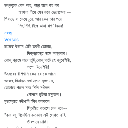
ভগ্নবুকে কেন আর, বজ্র হানে বার বার
মনখানা নিয়ে যেন করে ছেলেখেলা --
গিয়াছে যা ভেঙেচুরে, আর কেন তার পরে
মিছামিছি বিঁধে আহা বাণ বিষময়!
নববধূ
Verses
চলেছে উজান ঠেলি তরণী তোমার,
দিক্‌প্রান্তে নামে অন্ধকার।
কোন্‌ গ্রামে যাবে তুমি,কোন্‌ ঘাটে হে বধূবেশিনী,
ওগো বিদেশিনী!
উৎসবের বাঁশিখানি কেন-যে কে জানে
ভরেছে দিনান্তবেলা ম্লান মূলতানে,
তোমারে পরাল সাজ মিলি সখীদল
গোপনে মুছিয়া চক্ষুজল।
মৃদুস্রোত নদীখানি ক্ষীণ কলকলে
স্তিমিত বাতাসে যেন বলে--
"কত বধূ গিয়েছিল কতকাল এই স্রোত বাহি
তীরপানে চাহি।