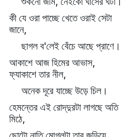
শুকনো জমি, নেইকো ঘাসের ঘটা।
কী যে ওরা পাচ্ছে খেতে ওরাই সেটা
জানে,
ছাগল ব'লেই বেঁচে আছে প্রাণে।
আকাশে আজ হিমের আভাস,
ফ্যাকাশে তার নীল,
অনেক দূরে যাচ্ছে উড়ে চিল।
হেমন্তের এই রোদ্‌দুরটা লাগছে অতি
মিঠে,
ছোটো নাতি মোগ্‌লুটা তার জড়িয়ে