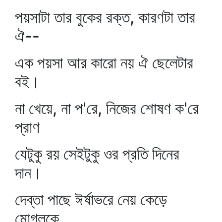
পয়সাটা তার বুকের রক্ত, কারণটা তার
ঐ--
এক পয়সা আর কারো নয় ঐ ছেলেটার
বই।
না খেয়ে, না প'রে, নিজের শোষণ ক'রে
প্রাণ
যেটুকু রয় সেইটুকু ওর প্রতি দিনের
দান।
দেব্‌তা পাছে ঈর্ষাভরে নেয় কেড়ে
মোগ্‌লুকে,