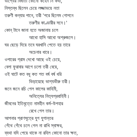
ভাগ্যের বিধাতা কোনো কহেন নি কথা,
নিস্তব্ধ ছিলেন চেয়ে লজ্জাভয়ে নতা
তরুণী কন্যার পানে, তরী 'পরে ছিলেম গোপনে
তরুণীর কাণ্ডারীর সনে।'
কোন্‌ টানে জানা হতে অজানায় চলে
আধো হাসি আধো অশ্রুজলে।
ঘর ছেড়ে দিয়ে তবে ঘরখানি পেতে হয় তারে
অচেনার ধারে।
ওপারের গ্রাম দেখো আছে ওই চেয়ে,
বেলা ফুরাবার আগে চলো তরী বেয়ে,
ওই ঘাটে কত বধূ কত শত বর্ষ বর্ষ ধরি
ভিড়ায়েছে ভাগ্যভীরু তরী।
জনে জনে রচি গেল কালের কাহিনী,
অনিত্যের নিত্যপ্রবাহিনী।
জীবনের ইতিবৃত্তে নামহীন কর্ম-উপহার
রেখে গেল তার।
আপনার প্রাণসূত্রে যুগ যুগান্তর
গেঁথে গেঁথে চলে গেল না রাখি স্বাক্ষর,
ব্যথা যদি পেয়ে থাকে না রহিল কোনো তার ক্ষত,