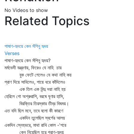
No Videos to show
Related Topics
পাষাণ-হৃদয়ে কেন সঁপিনু হৃদয়
Verses
পাষাণ-হৃদয়ে কেন সঁপিনু হৃদয়?
মর্মভেদী যন্ত্রণায়, ফিরেও যে নাহি চায়
বুক ফেটে গেলেও যে কথা নাহি কয়
প্রাণ দিয়ে সাধিলেও, পায়ে ধরে কাঁদিলেও
এক তিল এক বিন্দু দয়া নাহি হয়
হেরিলে গো অশ্রুরাশি, বরষে ঘৃণার হাসি,
বিরক্তির তিরস্কার তীব্র বিষময়।
এত যদি ছিল মনে, তবে বলো কী কারণে
একদিন তুলেছিল স্বর্গের আলয়
একদিন স্নেহভরে, মাথা রাখি কোল -'পরে
কেন নিয়েছিল হরে পরাণ-হৃদয়