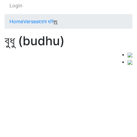
Login
Home
Verses
ছড়ার ছবি
বুধু
বুধু (budhu)