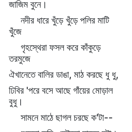
জাজিম বুনে।
নদীর ধারে খুঁড়ে খুঁড়ে পলির মাটি
খুঁজে
গৃহস্থেরা ফসল করে কাঁকুড়ে
তরমুজে
ঐখানেতে বালির ডাঙা, মাঠ করছে ধু ধু,
ঢিবির 'পরে বসে আছে গাঁয়ের মোড়াল
বুধু।
সামনে মাঠে ছাগল চরছে ক'টা--