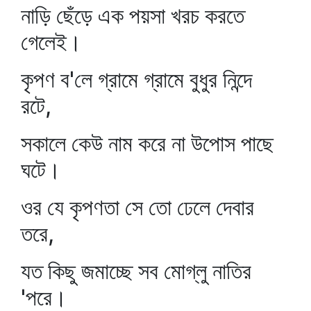
নাড়ি ছেঁড়ে এক পয়সা খরচ করতে
গেলেই।
কৃপণ ব'লে গ্রামে গ্রামে বুধুর নিন্দে
রটে,
সকালে কেউ নাম করে না উপোস পাছে
ঘটে।
ওর যে কৃপণতা সে তো ঢেলে দেবার
তরে,
যত কিছু জমাচ্ছে সব মোগ্‌লু নাতির
'পরে।