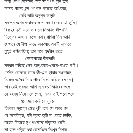
আজ দেখি সেদিনের সেই ক্ষীণ পদধ্বনি তার
আমার গানের ছন্দ গোপনে করেছে অধিকার;
দেখি তারি অদৃশ্য অঙ্গুলি
স্বপ্নে অশ্রুসরোবরে ক্ষণে ক্ষণে দেয় ঢেউ তুলি।
বিরহের দূতী এসে তার সে স্তিমিত দীপখানি
চিত্তের অজানা কক্ষে কখন্‌ রাখিয়া দিল আনি।
সেখানে যে বীণা আছে অকস্মাৎ একটি আঘাতে
মুহূর্ত বাজিয়াছিল; তার পরে শব্দহীন রাতে
বেদনাপদ্মের বীণাপাণি
সন্ধান করিছে সেই অন্ধকারে-থেমে-যাওয়া বাণী।
সেদিন ঢেকেছে তারে কী-এক ছায়ার সংকোচন,
নিজের অধৈর্য দিয়ে পারে নি তা করিতে মোচন।
তার সেই ত্রস্ত আঁখি সুনিবিড় তিমিরের তলে
যে রহস্য নিয়ে চলে গেল, নিত্য তাই পলে পলে
মনে মনে করি যে লুণ্ঠন।
চিরকাল স্বপ্নে মোর খুলি তার সে অবগুণ্ঠন।
হে আত্মবিস্মৃত, যদি দ্রুত তুমি না যেতে চমকি,
বারেক ফিরায়ে মুখ পথমাঝে দাঁড়াতে থমকি,
তা হলে পড়িত ধরা রোমাঞ্চিত নিঃশব্দ নিশায়