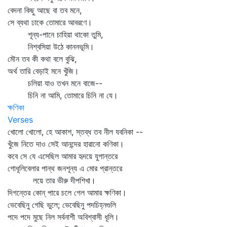
বেদনা কিছু আছে বা তব মনে,
সে ব্যথা ঢাকে তোমারে আবরণে।
শূন্য-পানে চাহিয়া থাকো তুমি,
নিশ্বসিয়া উঠে কাননভূমি।
মৌন তব কী কথা বলে বুঝি,
অর্থ তারি বেড়াই মনে খুঁজি।
চলিয়া যাও তখন মনে বাজে--
চিনি না আমি, তোমারে চিনি না যে।
ক্ষণিকা
Verses
খোলো খোলো, হে আকাশ, স্তব্ধ তব নীল যবনিকা --
খুঁজে নিতে দাও সেই আনন্দের হারানো কণিকা।
কবে সে যে এসেছিল আমার হৃদয়ে যুগান্তরে
গোধূলিবেলার পান্থ জনশূন্য এ মোর প্রান্তরে
লয়ে তার ভীরু দীপশিখা।
দিগন্তের কোন্‌ পারে চলে গেল আমার ক্ষণিকা।
ভেবেছিনু গেছি ভুলে; ভেবেছিনু পদচিহ্নগুলি
পদে পদে মুছে নিল সর্বনাশী অবিশ্বাসী ধূলি।