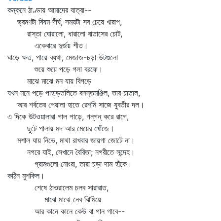
কন্‌কনে ঠাণ্ডায় আমাদের যাত্রা--
ভ্রমণটা বিষম দীর্ঘ, সময়টা সব চেয়ে খারাপ,
রাস্তা ঘোরালো, ধারালো বাতাসের চোট,
একেবারে দুর্জয় শীত।
ঘাড়ে ক্ষত, পায়ে ব্যথা, মেজাজ-চড়া উটগুলো
শুয়ে শুয়ে পড়ে গলা বরফে।
মাঝে মাঝে মন যায় বিগড়ে
যখন মনে পড়ে পাহাড়তলিতে বসন্তমঞ্জিল, তার চাতাল,
আর শর্বতের পেয়ালা হাতে রেশমি সাজে যুবতীর দল।
এ দিকে উটওয়ালারা গাল পাড়ে, গন্‌গন্‌ করে রাগে,
ছুটে পালায় মদ আর মেয়ের খোঁজে।
মশাল যায় নিভে, মাথা রাখবার জায়গা জোটে না।
নগরে যাই, সেখানে বৈরিতা; নগরীতে সন্দেহ।
গ্রামগুলো নোংরা, তারা চড়া দাম হাঁকে।
কঠিন মুশকিল।
শেষে ঠাওরালেম চলব সারারাত,
মাঝে মাঝে নেব ঝিমিয়ে
আর কানে কানে কেউ বা গান গাবে--