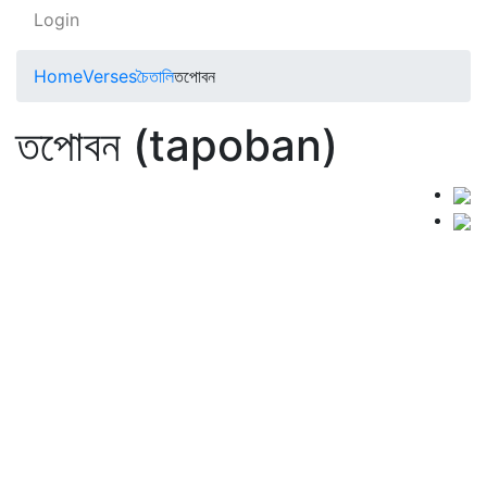
Login
Home
Verses
চৈতালি
তপোবন
তপোবন (tapoban)