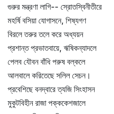
গুরুর মন্ত্রণা লাগি-- স্রোতস্বিনীতীরে
মহর্ষি বসিয়া যোগাসনে, শিষ্যগণ
বিরলে তরুর তলে করে অধ্যয়ন
প্রশান্ত প্রভাতবায়ে, ঋষিকন্যাদলে
পেলব যৌবন বাঁধি পরুষ বল্কলে
আলবালে করিতেছে সলিল সেচন।
প্রবেশিছে বনদ্বারে ত্যজি সিংহাসন
মুকুটবিহীন রাজা পক্ককেশজালে