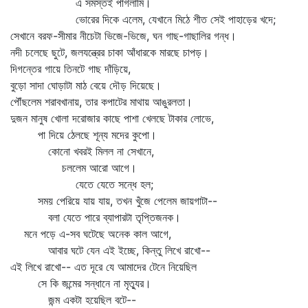
এ সমস্তই পাগলামি।
ভোরের দিকে এলেম, যেখানে মিঠে শীত সেই পাহাড়ের খদে;
সেখানে বরফ-সীমার নীচেটা ভিজে-ভিজে, ঘন গাছ-গাছালির গন্ধ।
নদী চলেছে ছুটে, জলযন্ত্রের চাকা আঁধারকে মারছে চাপড়।
দিগন্তের গায়ে তিনটে গাছ দাঁড়িয়ে,
বুড়ো সাদা ঘোড়াটা মাঠ বেয়ে দৌড় দিয়েছে।
পৌঁছলেম শরাবখানায়, তার কপাটের মাথায় আঙুরলতা।
দুজন মানুষ খোলা দরোজার কাছে পাশা খেলছে টাকার লোভে,
পা দিয়ে ঠেলছে শূন্য মদের কুপো।
কোনো খবরই মিলল না সেখানে,
চললেম আরো আগে।
যেতে যেতে সন্ধে হল;
সময় পেরিয়ে যায় যায়, তখন খুঁজে পেলেম জায়গাটা--
বলা যেতে পারে ব্যাপারটা তৃপ্তিজনক।
মনে পড়ে এ-সব ঘটেছে অনেক কাল আগে,
আবার ঘটে যেন এই ইচ্ছে, কিন্তু লিখে রাখো--
এই লিখে রাখো-- এত দূরে যে আমাদের টেনে নিয়েছিল
সে কি জন্মের সন্ধানে না মৃত্যুর।
জন্ম একটা হয়েছিল বটে--