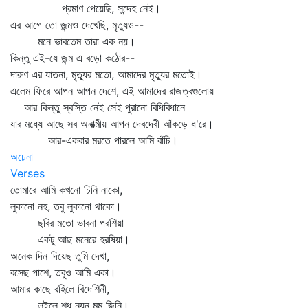
প্রমাণ পেয়েছি, সন্দেহ নেই।
এর আগে তো জন্মও দেখেছি, মৃত্যুও--
মনে ভাবতেম তারা এক নয়।
কিন্তু এই-যে জন্ম এ বড়ো কঠোর--
দারুণ এর যাতনা, মৃত্যুর মতো, আমাদের মৃত্যুর মতোই।
এলেম ফিরে আপন আপন দেশে, এই আমাদের রাজত্বগুলোয়
আর কিন্তু স্বস্তি নেই সেই পুরানো বিধিবিধানে
যার মধ্যে আছে সব অনাত্মীয় আপন দেবদেবী আঁকড়ে ধ'রে।
আর-একবার মরতে পারলে আমি বাঁচি।
অচেনা
Verses
তোমারে আমি কখনো চিনি নাকো,
লুকানো নহ, তবু লুকানো থাকো।
ছবির মতো ভাবনা পরশিয়া
একটু আছ মনেরে হরষিয়া।
অনেক দিন দিয়েছ তুমি দেখা,
বসেছ পাশে, তবুও আমি একা।
আমার কাছে রহিলে বিদেশিনী,
লইলে শধু নয়ন মম জিনি।