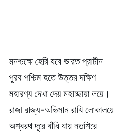
মনশ্চক্ষে হেরি যবে ভারত প্রাচীন
পুরব পশ্চিম হতে উত্তর দক্ষিণ
মহারণ্য দেখা দেয় মহাচ্ছায়া লয়ে।
রাজা রাজ্য-অভিমান রাখি লোকালয়ে
অশ্বরথ দূরে বাঁধি যায় নতশিরে