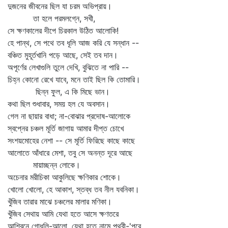
দুজনের জীবনের ছিল যা চরম অভিপ্রায়।
তা হলে পরমলগ্নে, সখী,
সে ক্ষণকালের দীপে চিরকাল উঠিত আলোকি!
হে পান্থ, সে পথে তব ধূলি আজ করি যে সন্ধান --
বঞ্চিত মুহূর্তখানি পড়ে আছে, সেই তব দান।
অপূর্ণের লেখাগুলি তুলে দেখি, বুঝিতে না পারি --
চিহ্ন কোনো রেখে যাবে, মনে তাই ছিল কি তোমারি।
ছিন্ন ফুল, এ কি মিছে ভান।
কথা ছিল শুধাবার, সময় হল যে অবসান।
গেল না ছায়ার বাধা; না-বোঝার প্রদোষ-আলোকে
স্বপ্নের চঞ্চল মূর্তি জাগায় আমার দীপ্ত চোখে
সংশয়মোহের নেশা -- সে মূর্তি ফিরিছে কাছে কাছে
আলোতে আঁধারে মেশা, তবু সে অনন্ত দূরে আছে
মায়াচ্ছন্ন লোকে।
অচেনার মরীচিকা আকুলিছে ক্ষণিকার শোকে।
খোলো খোলো, হে আকাশ, স্তব্ধ তব নীল যবনিকা।
খুঁজিব তারার মাঝে চঞ্চলের মালার মণিকা।
খুঁজিব সেথায় আমি যেথা হতে আসে ক্ষণতরে
আশ্বিনে গোধূলি-আলো, যেথা হতে নামে পৃথ্বী-'পরে