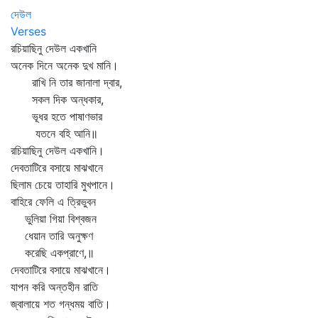
দেউল
Verses
রচিয়াছিনু দেউল একখানি
অনেক দিনে অনেক দুখ মানি।
রাখি নি তার জানালা দ্বার,
সকল দিক অন্ধকার,
ভূধর হতে পাষাণভার
যতনে বহি আনি॥
রচিয়াছিনু দেউল একখানি।
দেবতাটিরে বসায়ে মাঝখানে
ছিলাম চেয়ে তাহারি মুখপানে।
বাহিরে ফেলি এ ত্রিভুবন
ভুলিয়া গিয়া বিশ্বজন
ধেয়ান তারি অনুক্ষণ
করেছি একপ্রাণে,॥
দেবতাটিরে বসায়ে মাঝখানে।
যাপন করি অন্তহীন রাতি
জ্বালায়ে শত গন্ধময় বাতি।