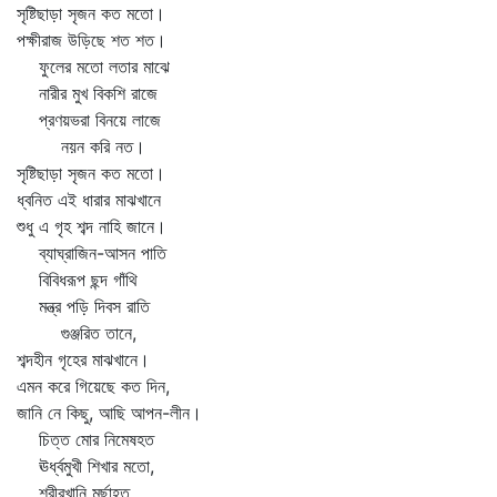
সৃষ্টিছাড়া সৃজন কত মতো।
পক্ষীরাজ উড়িছে শত শত।
ফুলের মতো লতার মাঝে
নারীর মুখ বিকশি রাজে
প্রণয়ভরা বিনয়ে লাজে
নয়ন করি নত।
সৃষ্টিছাড়া সৃজন কত মতো।
ধ্বনিত এই ধারার মাঝখানে
শুধু এ গৃহ শব্দ নাহি জানে।
ব্যাঘ্রাজিন-আসন পাতি
বিবিধরূপ ছন্দ গাঁথি
মন্ত্র পড়ি দিবস রাতি
গুঞ্জরিত তানে,
শব্দহীন গৃহের মাঝখানে।
এমন করে গিয়েছে কত দিন,
জানি নে কিছু, আছি আপন-লীন।
চিত্ত মোর নিমেষহত
ঊর্ধ্বমুখী শিখার মতো,
শরীরখানি মূর্ছাহত