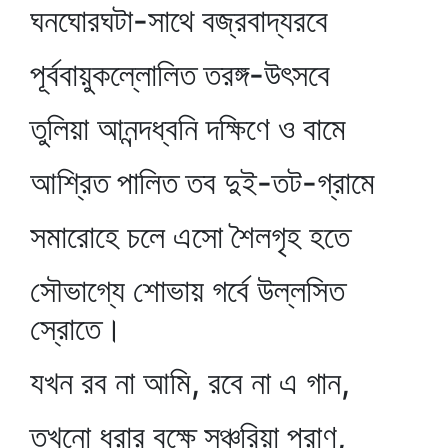
ঘনঘোরঘটা-সাথে বজ্রবাদ্যরবে
পূর্ববায়ুকল্লোলিত তরঙ্গ-উৎসবে
তুলিয়া আনন্দধ্বনি দক্ষিণে ও বামে
আশ্রিত পালিত তব দুই-তট-গ্রামে
সমারোহে চলে এসো শৈলগৃহ হতে
সৌভাগ্যে শোভায় গর্বে উল্লসিত
স্রোতে।
যখন রব না আমি, রবে না এ গান,
তখনো ধরার বক্ষে সঞ্চরিয়া প্রাণ,