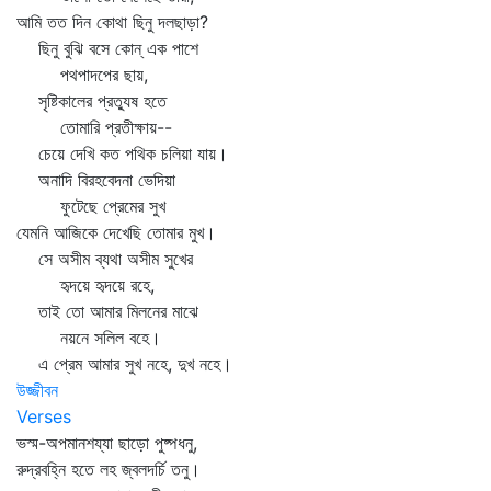
আমি তত দিন কোথা ছিনু দলছাড়া?
ছিনু বুঝি বসে কোন্‌ এক পাশে
পথপাদপের ছায়,
সৃষ্টিকালের প্রত্যুষ হতে
তোমারি প্রতীক্ষায়--
চেয়ে দেখি কত পথিক চলিয়া যায়।
অনাদি বিরহবেদনা ভেদিয়া
ফুটেছে প্রেমের সুখ
যেমনি আজিকে দেখেছি তোমার মুখ।
সে অসীম ব্যথা অসীম সুখের
হৃদয়ে হৃদয়ে রহে,
তাই তো আমার মিলনের মাঝে
নয়নে সলিল বহে।
এ প্রেম আমার সুখ নহে, দুখ নহে।
উজ্জীবন
Verses
ভস্ম-অপমানশয্যা ছাড়ো পুষ্পধনু,
রুদ্রবহ্নি হতে লহ জ্বলদর্চি তনু।