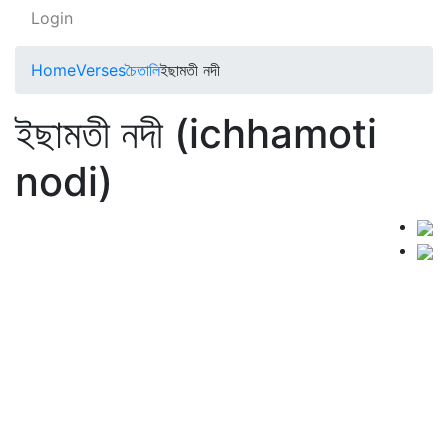
Login
Home
Verses
চৈতালি
ইছামতী নদী
ইছামতী নদী (ichhamoti
nodi)