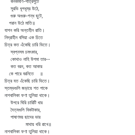
কনকমণি-পাত্রপুটে
সুরভি ধূপধূম্র উঠে,
গুরু অগুরু-গন্ধ ছুটে,
পরান উঠে মাতি॥
যাপন করি অন্তহীন রাতি।
নিদ্রাহীন বসিয়া এক চিতে
চিত্র কত এঁকেছি চারি ভিতে।
স্বপ্নসম চমৎকার,
কোথাও নাহি উপমা তার--
কত বরন, কত আকার
কে পারে বরনিতে ॥
চিত্র যত এঁকেছি চারি ভিতে।
স্তম্ভগুলি জড়ায়ে শত পাকে
নাগবালিকা ফণা তুলিয়া থাকে।
উপরে ঘিরি চারিটি ধার
দৈত্যগুলি বিকটাকার,
পাষাণময় ছাদের ভার
মাথায় ধরি রাখে॥
নাগবালিকা ফণা তুলিয়া থাকে।