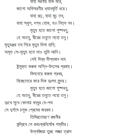
যাহা মরণীয় যাক মরে,
জাগো অবিস্মরণীয় ধ্যানমূর্তি ধরে।
যাহা রূঢ়, যাহা মূঢ় তব,
যাহা স্থূল, দগ্ধ হোক, হও নিত্য নব।
মৃত্যু হতে জাগো পুষ্পধনু,
হে অতনু, বীরের তনুতে লহো তনু।
মৃত্যুঞ্জয় তব শিরে মৃত্যু দিলা হানি;
অমৃত সে-মৃত্যু হতে দাও তুমি আনি।
সেই দিব্য দীপ্যমান দাহ
উন্মুক্ত করুক অগ্নি-উৎসের প্রবাহ।
মিলনেরে করুক প্রখর,
বিচ্ছেদেরে করে দিক দুঃসহ সুন্দর।
মৃত্যু হতে জাগো পুষ্পধনু,
হে অতনু, বীরের তনুতে লহো তনু।
দুঃখে সুখে বেদনায় বন্ধুর যে-পথ
সে দুর্গমে চলুক প্রেমের জয়রথ।
তিমিরতোরণে রজনীর
মন্দ্রিবে সে রথচক্রনির্ঘোষ গম্ভীর।
উল্লঙ্ঘিয়া তুচ্ছ লজ্জা ত্রাস