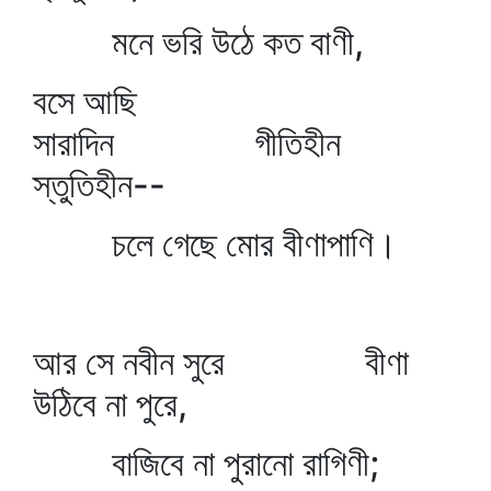
মনে ভরি উঠে কত বাণী,
বসে আছি
সারাদিন গীতিহীন
স্তুতিহীন--
চলে গেছে মোর বীণাপাণি।
আর সে নবীন সুরে বীণা
উঠিবে না পুরে,
বাজিবে না পুরানো রাগিণী;