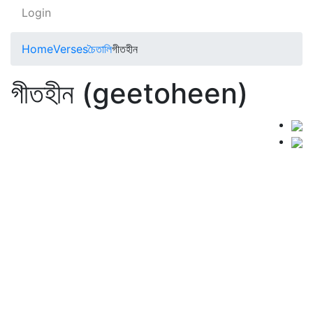
Login
Home
Verses
চৈতালি
গীতহীন
গীতহীন (geetoheen)