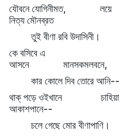
যৌবনে যোগিনীমত, লয়ে
নিত্য মৌনব্রত
তুই বীণা রবি উদাসিনী।
কে বসিবে এ
আসনে মানসকমলবনে,
কার কোলে দিব তোরে আনি--
থাক্‌ পড়ে ওইখানে চাহিয়া
আকাশপানে--
চলে গেছে মোর বীণাপাণি।