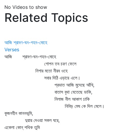
No Videos to show
Related Topics
আজি শ্রাবণ-ঘন-গহন-মোহে
Verses
আজি শ্রাবণ-ঘন-গহন-মোহে
গোপন তব চরণ ফেলে
নিশার মতো নীরব ওহে
সবার দিঠি এড়ায়ে এলে।
প্রভাত আজি মুদেছে আঁখি,
বাতাস বৃথা যেতেছে ডাকি,
নিলাজ নীল আকাশ ঢাকি
নিবিড় মেঘ কে দিল মেলে।
কূজনহীন কাননভূমি,
দুয়ার দেওয়া সকল ঘরে,
একেলা কোন্‌ পথিক তুমি