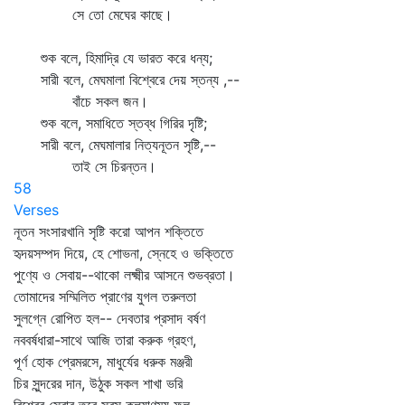
সে তো মেঘের কাছে।
শুক বলে, হিমাদ্রি যে ভারত করে ধন্য;
সারী বলে, মেঘমালা বিশ্বেরে দেয় স্তন্য ,--
বাঁচে সকল জন।
শুক বলে, সমাধিতে স্তব্ধ গিরির দৃষ্টি;
সারী বলে, মেঘমালার নিত্যনূতন সৃষ্টি,--
তাই সে চিরন্তন।
58
Verses
নূতন সংসারখানি সৃষ্টি করো আপন শক্তিতে
হৃদয়সম্পদ দিয়ে, হে শোভনা, স্নেহে ও ভক্তিতে
পুণ্যে ও সেবায়--থাকো লক্ষ্মীর আসনে শুভব্রতা।
তোমাদের সম্মিলিত প্রাণের যুগল তরুলতা
সুলগ্নে রোপিত হল-- দেবতার প্রসাদ বর্ষণ
নববর্ষধারা-সাথে আজি তারা করুক গ্রহণ,
পূর্ণ হোক প্রেমরসে, মাধুর্যের ধরুক মঞ্জরী
চির সুন্দরের দান, উঠুক সকল শাখা ভরি