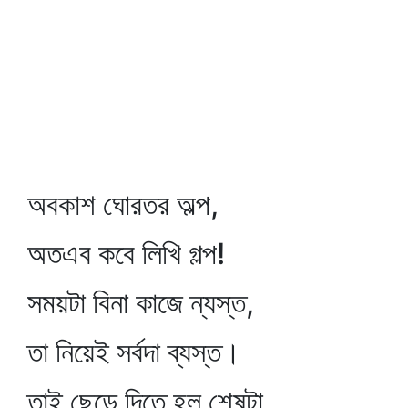
অবকাশ ঘোরতর অল্প,
অতএব কবে লিখি গল্প!
সময়টা বিনা কাজে ন্যস্ত,
তা নিয়েই সর্বদা ব্যস্ত।
তাই ছেড়ে দিতে হল শেষটা