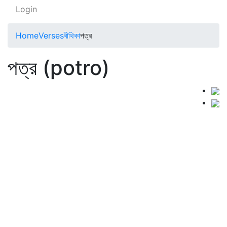
Login
Home
Verses
বীথিকা
পত্র
পত্র (potro)