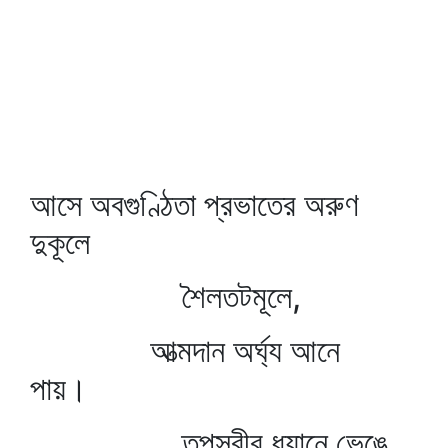
আসে অবগুণ্ঠিতা প্রভাতের অরুণ
দুকূলে
শৈলতটমূলে,
আত্মদান অর্ঘ্য আনে
পায়।
তপস্বীর ধ্যানে ভেঙে