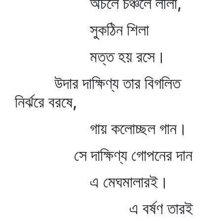
অচলে চঞ্চলে লীলা,
সুকঠিন শিলা
মত্ত হয় রসে।
উদার দাক্ষিণ্য তার বিগলিত
নির্ঝরে বরষে,
গায় কলোচ্ছল গান।
সে দাক্ষিণ্য গোপনের দান
এ মেঘমালারই।
এ বর্ষণ তারই