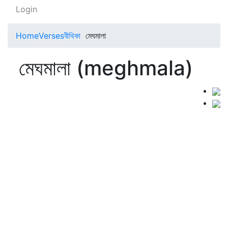
Login
Home
Verses
বীথিকা
মেঘমালা
মেঘমালা (meghmala)