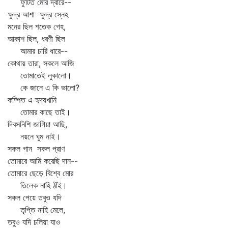
ফুটিত মোর দ্বারে--
ক্ষুদ্র আশা ক্ষুদ্র স্নেহ
মনের ছিল শতেক গেহ,
আকাশ ছিল, ধরণী ছিল
আমার চারি ধারে--
কোথায় তারা, সকলে আজি
তোমাতেই লুকালো।
কে জানে এ কি ভালো?
কম্পিত এ হৃদয়খানি
তোমার কাছে তাই।
দিবসনিশি জাগিয়া আছি,
নয়নে ঘুম নাই।
সকল গান সকল প্রাণ
তোমারে আমি করেছি দান--
তোমারে ছেড়ে বিশ্বে মোর
তিলেক নাহি ঠাঁই।
সকল পেয়ে তবুও যদি
তৃপ্তি নাহি মেলে,
তবুও যদি চলিয়া যাও