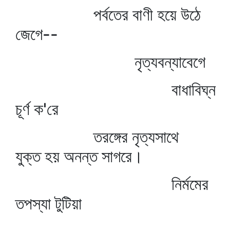
পর্বতের বাণী হয়ে উঠে
জেগে--
নৃত্যবন্যাবেগে
বাধাবিঘ্ন
চূর্ণ ক'রে
তরঙ্গের নৃত্যসাথে
যুক্ত হয় অনন্ত সাগরে।
নির্মমের
তপস্যা টুটিয়া