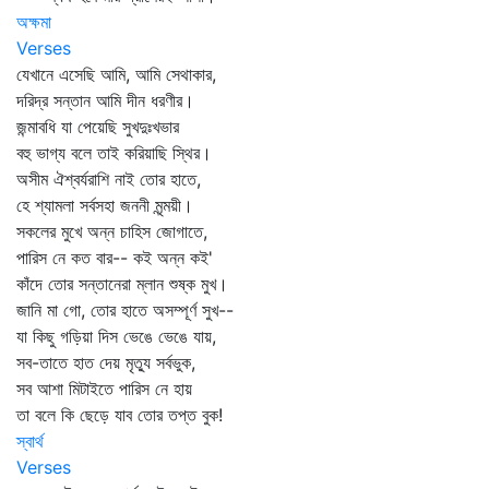
অক্ষমা
Verses
যেখানে এসেছি আমি, আমি সেথাকার,
দরিদ্র সন্তান আমি দীন ধরণীর।
জন্মাবধি যা পেয়েছি সুখদুঃখভার
বহু ভাগ্য বলে তাই করিয়াছি স্থির।
অসীম ঐশ্বর্যরাশি নাই তোর হাতে,
হে শ্যামলা সর্বসহা জননী মৃন্ময়ী।
সকলের মুখে অন্ন চাহিস জোগাতে,
পারিস নে কত বার-- কই অন্ন কই'
কাঁদে তোর সন্তানেরা ম্লান শুষ্ক মুখ।
জানি মা গো, তোর হাতে অসম্পূর্ণ সুখ--
যা কিছু গড়িয়া দিস ভেঙে ভেঙে যায়,
সব-তাতে হাত দেয় মৃত্যু সর্বভুক,
সব আশা মিটাইতে পারিস নে হায়
তা বলে কি ছেড়ে যাব তোর তপ্ত বুক!
স্বার্থ
Verses