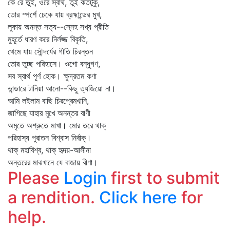
কে রে তুই, ওরে স্বার্থ, তুই কতটুকু,
তোর স্পর্শে ঢেকে যায় ব্রহ্মান্ডের মুখ,
লুকায় অনন্ত সত্য--স্নেহ সখ্য প্রীতি
মুহূর্তে ধারণ করে নির্লজ্জ বিকৃতি,
থেমে যায় সৌন্দর্যের গীতি চিরন্তন
তোর তুচ্ছ পরিহাসে। ওগো বন্ধুগণ,
সব স্বার্থ পূর্ণ হোক। ক্ষুদ্রতম কণা
ভান্ডারে টানিয়া আনো--কিছু ত্যজিয়ো না।
আমি লইলাম বাছি চিরপ্রেমখানি,
জাগিছে যাহার মুখে অনন্তর বাণী
অমৃতে অশ্রুতে মাখা। মোর তরে থাক্‌
পরিহাস্য পুরাতন বিশ্বাস নির্বাক্‌।
থাক্‌ মহাবিশ্ব, থাক্‌ হৃদয়-আসীনা
অন্তরের মাঝখানে যে বাজায় বীণা।
Please
Login
first to submit
a rendition.
Click here
for
help.