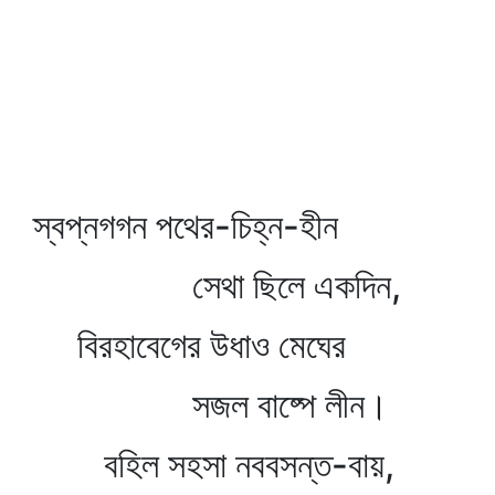
স্বপ্নগগন পথের-চিহ্ন-হীন
সেথা ছিলে একদিন,
বিরহাবেগের উধাও মেঘের
সজল বাষ্পে লীন।
বহিল সহসা নববসন্ত-বায়,