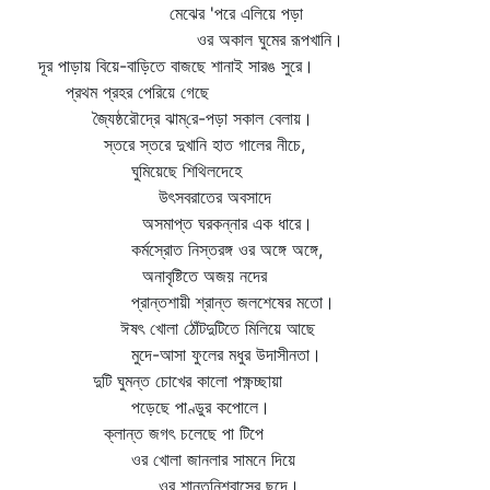
মেঝের 'পরে এলিয়ে পড়া
ওর অকাল ঘুমের রূপখানি।
দূর পাড়ায় বিয়ে-বাড়িতে বাজছে শানাই সারঙ সুরে।
প্রথম প্রহর পেরিয়ে গেছে
জ্যৈষ্ঠরৌদ্রে ঝাম্‌রে-পড়া সকাল বেলায়।
স্তরে স্তরে দুখানি হাত গালের নীচে,
ঘুমিয়েছে শিথিলদেহে
উৎসবরাতের অবসাদে
অসমাপ্ত ঘরকন্নার এক ধারে।
কর্মস্রোত নিস্তরঙ্গ ওর অঙ্গে অঙ্গে,
অনাবৃষ্টিতে অজয় নদের
প্রান্তশায়ী শ্রান্ত জলশেষের মতো।
ঈষৎ খোলা ঠোঁটদুটিতে মিলিয়ে আছে
মুদে-আসা ফুলের মধুর উদাসীনতা।
দুটি ঘুমন্ত চোখের কালো পক্ষ্ণচ্ছায়া
পড়েছে পাণ্ডুর কপোলে।
ক্লান্ত জগৎ চলেছে পা টিপে
ওর খোলা জানলার সামনে দিয়ে
ওর শান্তনিশ্বাসের ছন্দে।