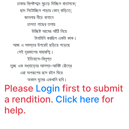
চাকার ক্লিষ্টশব্দে মুচড়ে দিচ্ছিল বাতাসকে;
ছাদ পিটোচ্ছিল পাড়ার কোন্‌ বাড়িতে;
জানলার নীচে বাগানে
চালতা গাছের তলায়
উচ্ছিষ্ট আমের আঁঠি নিয়ে
টানাটানি করছিল একটা কাক।
আজ এ সমস্তর উপরেই ছড়িয়ে পড়েছে
সেই দূরকালের মায়ারশ্মি।
ইতিহাসে-বিলুপ্ত
তুচ্ছ এক মধ্যাহ্নের আলস্য-আবিষ্ট রৌদ্রে
এরা অপরূপের রসে রইল ঘিরে
অকাল ঘুমের একখানি ছবি।
Please
Login
first to submit
a rendition.
Click here
for
help.