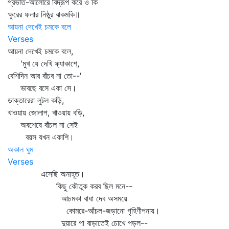
প্রভাত-আলোরে বিদ্রূপ করে ও কি
ক্ষুরের ফলার নিষ্ঠুর ঝকমকি॥
আয়না দেখেই চমকে বলে
Verses
আয়না দেখেই চমকে বলে,
'মুখ যে দেখি ফ্যাকাশে,
বেশিদিন আর বাঁচব না তো--'
ভাবছে বসে একা সে।
ডাক্তারেরা লুটল কড়ি,
খাওয়ায় জোলাপ, খাওয়ায় বড়ি,
অবশেষে বাঁচল না সেই
বয়স যখন একাশি।
অকাল ঘুম
Verses
এসেছি অনাহূত।
কিছু কৌতুক করব ছিল মনে--
আচমকা বাধা দেব অসময়ে
কোমরে-আঁচল-জড়ানো গৃহিণীপনায়।
দুয়ারে পা বাড়াতেই চোখে পড়ল--