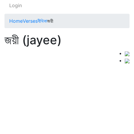
Login
Home
Verses
বীথিকা
জয়ী
জয়ী (jayee)