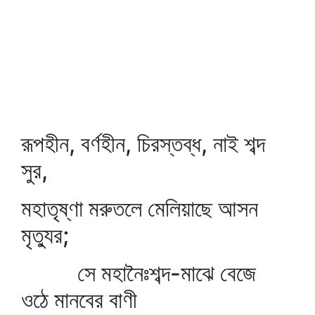
রূপহীন, বর্ণহীন, চিরস্তব্ধ, নাই শব্দ
সুর,
মহাতৃষ্ণা মরুতলে মেলিয়াছে আসন
মৃত্যুর;
সে মহানৈঃশব্দ-মাঝে বেজে
ওঠে মানবের বাণী