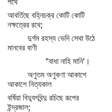
পথে
আবর্তিছে বহ্নিচক্র কোটি কোটি
নক্ষত্রের রথে;
দুর্গম রহস্য ভেদি সেথা উঠে
মানবের বাণী
"বাধা নাহি মানি'।
অণুতম অণুকণা আকাশে
আকাশে নিত্যকাল
বর্ষিয়া বিদ্যুৎবিন্দু রচিছে রূপের
ইন্দ্রজাল;