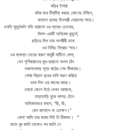
ঘড়ির ইশারা
বধির ঘরে টিক্‌টিক্‌ করছে কোণের টেবিলে,
বাতাসে দুলছে দিনপঞ্জী দেয়ালের গায়ে।
চলতি মুহূর্তগুলি গতি হারালো ওর স্তব্ধ চেতনায়,
মিলল একটি অনিমেষ মুহূর্তে;
ছড়িয়ে দিল তার অশরীরী ডানা
ওর নিবিড় নিদ্রার 'পরে।
ওর ক্লান্ত দেহের করুণ মাধুরী মাটিতে মেলা,
যেন পূর্ণিমারাতের ঘুম-হারানো অলস চাঁদ
সকালবেলায় শূন্য মাঠের শেষ সীমানায়।
পোষা বিড়াল দুধের দাবি স্মরণ করিয়ে
ডাক দিল ওর কানের কাছে।
চমকে জেগে উঠে দেখল আমাকে,
তাড়াতাড়ি বুকে কাপড় টেনে
অভিমানভরে বললে, "ছি, ছি,
কেন জাগালে না এতক্ষণ।"
কেন! আমি তার জবাব দিই নি ঠিকমত। "'
যাকে খুব জানি তাকেও সব জানি নে