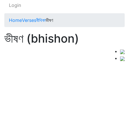
Login
Home
Verses
বীথিকা
ভীষণ
ভীষণ (bhishon)