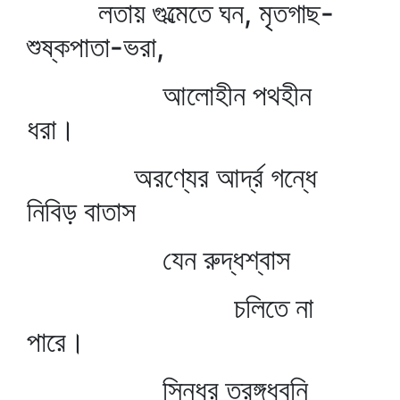
লতায় গুল্মেতে ঘন, মৃতগাছ-
শুষ্কপাতা-ভরা,
আলোহীন পথহীন
ধরা।
অরণ্যের আর্দ্র গন্ধে
নিবিড় বাতাস
যেন রুদ্ধশ্বাস
চলিতে না
পারে।
সিন্ধুর তরঙ্গধ্বনি