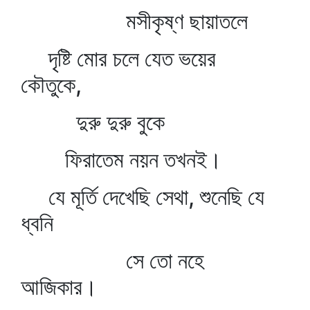
মসীকৃষ্ণ ছায়াতলে
দৃষ্টি মোর চলে যেত ভয়ের
কৌতুকে,
দুরু দুরু বুকে
ফিরাতেম নয়ন তখনই।
যে মূর্তি দেখেছি সেথা, শুনেছি যে
ধ্বনি
সে তো নহে
আজিকার।