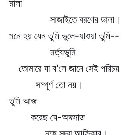
মালা
সাজাইতে বরণের ডালা।
মনে হয় যেন তুমি ভুলে-যাওয়া তুমি--
মর্ত্যভূমি
তোমারে যা ব'লে জানে সেই পরিচয়
সম্পূর্ণ তো নয়।
তুমি আজ
করেছ যে-অঙ্গসাজ
নহে সদ্য আজিকার।