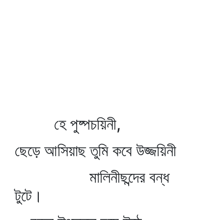
হে পুষ্পচয়িনী,
ছেড়ে আসিয়াছ তুমি কবে উজ্জয়িনী
মালিনীছন্দের বন্ধ
টুটে।