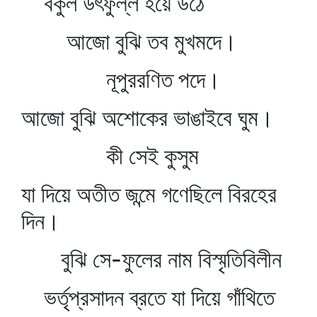
বকুল উৎফুল্ল হয়ে উঠে
আজো বুঝি তব মুখমদে।
নূপুররণিত পদে।
আজো বুঝি অশোকের ভাঙাইবে ঘুম।
কী সেই কুসুম
যা দিয়ে অতীত জন্মে গণেছিলে বিরহের
দিন।
বুঝি সে-ফুলের নাম বিস্মৃতিবিলীন
ভর্তৃপ্রসাদন ব্রতে যা দিয়ে গাঁথিতে