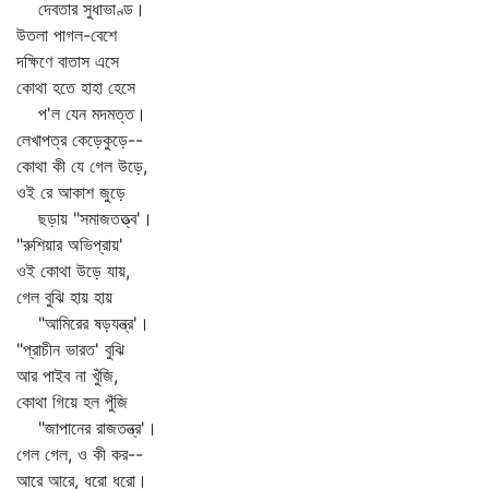
দেবতার সুধাভাণ্ড।
উতলা পাগল-বেশে
দক্ষিণে বাতাস এসে
কোথা হতে হাহা হেসে
প'ল যেন মদমত্ত।
লেখাপত্র কেড়েকুড়ে--
কোথা কী যে গেল উড়ে,
ওই রে আকাশ জুড়ে
ছড়ায় "সমাজতত্ত্ব'।
"রুশিয়ার অভিপ্রায়'
ওই কোথা উড়ে যায়,
গেল বুঝি হায় হায়
"আমিরের ষড়যন্ত্র'।
"প্রাচীন ভারত' বুঝি
আর পাইব না খুঁজি,
কোথা গিয়ে হল পুঁজি
"জাপানের রাজতন্ত্র'।
গেল গেল, ও কী কর--
আরে আরে, ধরো ধরো।