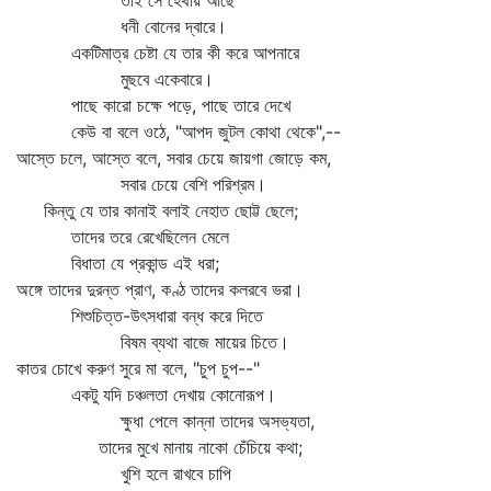
তাই সে হেথায় আছে
ধনী বোনের দ্বারে।
একটিমাত্র চেষ্টা যে তার কী করে আপনারে
মুছবে একেবারে।
পাছে কারো চক্ষে পড়ে, পাছে তারে দেখে
কেউ বা বলে ওঠে, "আপদ জুটল কোথা থেকে",--
আস্তে চলে, আস্তে বলে, সবার চেয়ে জায়গা জোড়ে কম,
সবার চেয়ে বেশি পরিশ্রম।
কিন্তু যে তার কানাই বলাই নেহাত ছোট্ট ছেলে;
তাদের তরে রেখেছিলেন মেলে
বিধাতা যে প্রকান্ড এই ধরা;
অঙ্গে তাদের দুরন্ত প্রাণ, কণ্ঠ তাদের কলরবে ভরা।
শিশুচিত্ত-উৎসধারা বন্ধ করে দিতে
বিষম ব্যথা বাজে মায়ের চিতে।
কাতর চোখে করুণ সুরে মা বলে, "চুপ চুপ--"
একটু যদি চঞ্চলতা দেখায় কোনোরূপ।
ক্ষুধা পেলে কান্না তাদের অসভ্যতা,
তাদের মুখে মানায় নাকো চেঁচিয়ে কথা;
খুশি হলে রাখবে চাপি