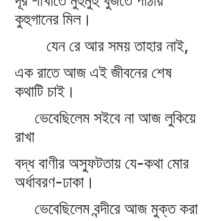
দূর শাখাতে মুহুর্মুহু খুঁজতে পাঠায়
কুহুগানের মিল।
যেন রে আর সময় তাহার নাই,
এক রাতে আজ এই জীবনের শেষ
কথাটি চাই।
ভেবেছিলেম সইবে না আজ লুকিয়ে
রাখা
বদ্ধ বাণীর অস্ফুটতায় যে-কথা মোর
অর্ধাবরণ-ঢাকা।
ভেবেছিলেম বন্দীরে আজ মুক্ত করা