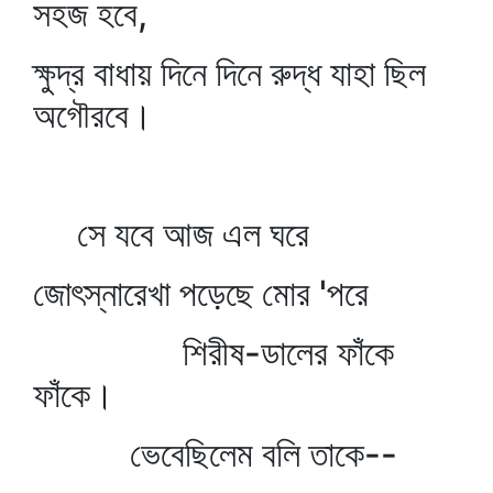
সহজ হবে,
ক্ষুদ্র বাধায় দিনে দিনে রুদ্ধ যাহা ছিল
অগৌরবে।
সে যবে আজ এল ঘরে
জোৎস্নারেখা পড়েছে মোর 'পরে
শিরীষ-ডালের ফাঁকে
ফাঁকে।
ভেবেছিলেম বলি তাকে--