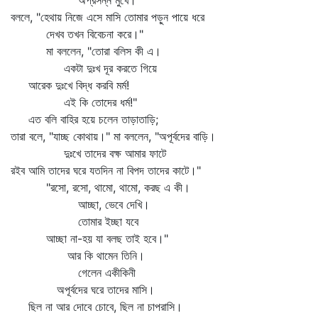
অপ্রসন্ন মুখে।
বললে, "হেথায় নিজে এসে মাসি তোমার পড়ুন পায়ে ধরে
দেখব তখন বিবেচনা করে।"
মা বললেন, "তোরা বলিস কী এ।
একটা দুঃখ দূর করতে গিয়ে
আরেক দুঃখে বিদ্ধ করবি মর্ম!
এই কি তোদের ধর্ম!"
এত বলি বাহির হয়ে চলেন তাড়াতাড়ি;
তারা বলে, "যাচ্ছ কোথায়।" মা বললেন, "অপূর্বদের বাড়ি।
দুঃখে তাদের বক্ষ আমার ফাটে
রইব আমি তাদের ঘরে যতদিন না বিপদ তাদের কাটে।"
"রসো, রসো, থামো, থামো, করছ এ কী।
আচ্ছা, ভেবে দেখি।
তোমার ইচ্ছা যবে
আচ্ছা না-হয় যা বলছ তাই হবে।"
আর কি থামেন তিনি।
গেলেন একীকিনী
অপূর্বদের ঘরে তাদের মাসি।
ছিল না আর দোবে চোবে, ছিল না চাপরাসি।