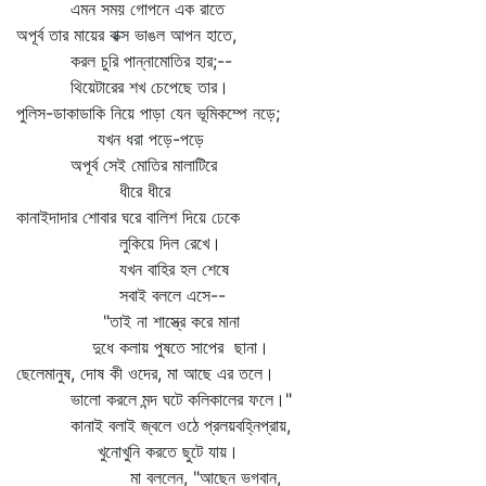
এমন সময় গোপনে এক রাতে
অপূর্ব তার মায়ের বাক্স ভাঙল আপন হাতে,
করল চুরি পান্নামোতির হার;--
থিয়েটারের শখ চেপেছে তার।
পুলিস-ডাকাডাকি নিয়ে পাড়া যেন ভূমিকম্পে নড়ে;
যখন ধরা পড়ে-পড়ে
অপূর্ব সেই মোতির মালাটিরে
ধীরে ধীরে
কানাইদাদার শোবার ঘরে বালিশ দিয়ে ঢেকে
লুকিয়ে দিল রেখে।
যখন বাহির হল শেষে
সবাই বললে এসে--
"তাই না শাস্ত্রে করে মানা
দুধে কলায় পুষতে সাপের ছানা।
ছেলেমানুষ, দোষ কী ওদের, মা আছে এর তলে।
ভালো করলে মন্দ ঘটে কলিকালের ফলে।"
কানাই বলাই জ্বলে ওঠে প্রলয়বহ্নিপ্রায়,
খুনোখুনি করতে ছুটে যায়।
মা বললেন, "আছেন ভগবান,