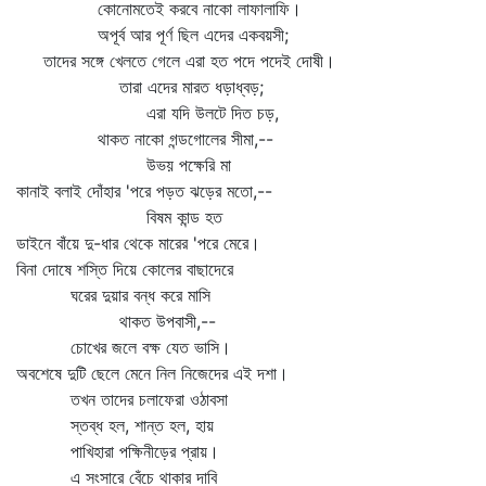
কোনোমতেই করবে নাকো লাফালাফি।
অপূর্ব আর পূর্ণ ছিল এদের একবয়সী;
তাদের সঙ্গে খেলতে গেলে এরা হত পদে পদেই দোষী।
তারা এদের মারত ধড়াধ্বড়;
এরা যদি উলটে দিত চড়,
থাকত নাকো গন্ডগোলের সীমা,--
উভয় পক্ষেরি মা
কানাই বলাই দোঁহার 'পরে পড়ত ঝড়ের মতো,--
বিষম কান্ড হত
ডাইনে বাঁয়ে দু-ধার থেকে মারের 'পরে মেরে।
বিনা দোষে শস্তি দিয়ে কোলের বাছাদেরে
ঘরের দুয়ার বন্ধ করে মাসি
থাকত উপবাসী,--
চোখের জলে বক্ষ যেত ভাসি।
অবশেষে দুটি ছেলে মেনে নিল নিজেদের এই দশা।
তখন তাদের চলাফেরা ওঠাবসা
স্তব্ধ হল, শান্ত হল, হায়
পাখিহারা পক্ষিনীড়ের প্রায়।
এ সংসারে বেঁচে থাকার দাবি