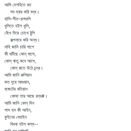
আমি দেশহিতে রত
সব দ্বার করি বন্ধ।
হাসি-গীত-গল্পগুলি
ধূলিতে হইল ধূলি,
বেঁধে দিয়ে চোখে ঠুলি
কল্পনারে করি অন্ধ।
নাহি জানি চারি পাশে
কী ঘটিছে কোন্‌ মাসে,
কোন্‌ ঋতু কবে আসে,
কোন্‌ রাতে উঠে চন্দ্র।
আমি জানি রুশিয়ান
কত দূরে আগুয়ান,
বজেটের খতিয়ান
কোথা তার আছে রন্ধ#।
আমি জানি কোন্‌ দিন
পাস হল কী আইন,
কুইনের বেহাইন
বিধবা হইল কল্য--