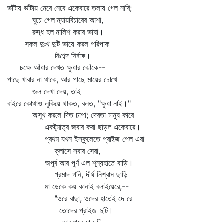
ভাঁটায় ভাঁটায় নেবে নেবে একেবারে তলায় গেল নাবি;
ঘুচে গেল ন্যায়বিচারের আশা,
রুদ্ধ হল নালিশ করার ভাষা।
সকল দুঃখ দুটি ভায়ে করল পরিপাক
নিঃশব্দ নির্বাক।
চক্ষে আঁধার দেখত ক্ষুধার ঝোঁকে--
পাছে খাবার না থাকে, আর পাছে মায়ের চোখে
জল দেখা দেয়, তাই
বাইরে কোথাও লুকিয়ে থাকত, বলত, "ক্ষুধা নাই।"
অসুখ করলে দিত চাপা; দেবতা মানুষ কারে
একটুমাত্র জবাব করা ছাড়ল একেবারে।
প্রথম যখন ইস্কুলেতে প্রাইজ পেল এরা
ক্লাসে সবার সেরা,
অপূর্ব আর পূর্ণ এল শূন্যহাতে বাড়ি।
প্রমাদ গনি, দীর্ঘ নিশ্বাস ছাড়ি
মা ডেকে কয় কানাই বলাইয়েরে,--
"ওরে বাছা, ওদের হাতেই দে রে
তোদের প্রাইজ দুটি।