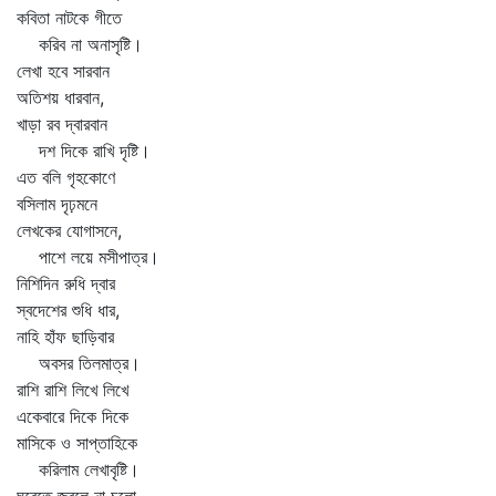
কবিতা নাটকে গীতে
করিব না অনাসৃষ্টি।
লেখা হবে সারবান
অতিশয় ধারবান,
খাড়া রব দ্বারবান
দশ দিকে রাখি দৃষ্টি।
এত বলি গৃহকোণে
বসিলাম দৃঢ়মনে
লেখকের যোগাসনে,
পাশে লয়ে মসীপাত্র।
নিশিদিন রুধি দ্বার
স্বদেশের শুধি ধার,
নাহি হাঁফ ছাড়িবার
অবসর তিলমাত্র।
রাশি রাশি লিখে লিখে
একেবারে দিকে দিকে
মাসিকে ও সাপ্তাহিকে
করিলাম লেখাবৃষ্টি।