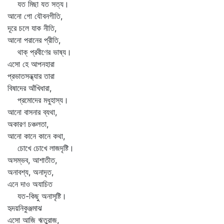
যত মিছা যত সত্য।
আনো গো যৌবনগীতি,
দূরে চলে যাক নীতি,
আনো পরানের প্রীতি,
থাক্‌ প্রবীণের ভাষ্য।
এসো হে আপনহারা
প্রভাতসন্ধ্যার তারা
বিষাদের আঁখিধারা,
প্রমোদের মধুহাস্য।
আনো বাসনার ব্যথা,
অকারণ চঞ্চলতা,
আনো কানে কানে কথা,
চোখে চোখে লাজদৃষ্টি।
অসম্ভব, আশাতীত,
অনাবশ্য, অনাদৃত,
এনে দাও অযাচিত
যত-কিছু অনাসৃষ্টি।
হৃদয়নিকুঞ্জমাঝ
এসো আজি ঋতুরাজ,