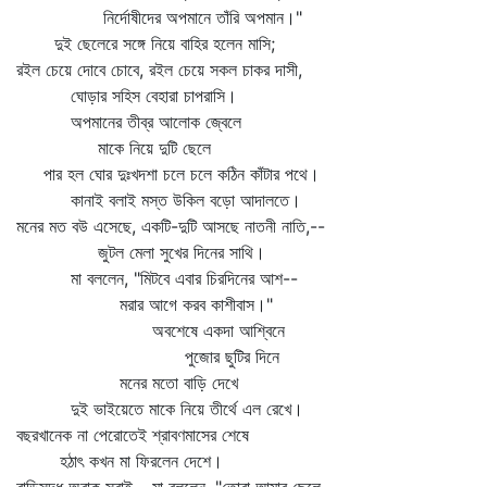
নির্দোষীদের অপমানে তাঁরি অপমান।"
দুই ছেলেরে সঙ্গে নিয়ে বাহির হলেন মাসি;
রইল চেয়ে দোবে চোবে, রইল চেয়ে সকল চাকর দাসী,
ঘোড়ার সহিস বেহারা চাপরাসি।
অপমানের তীব্র আলোক জ্বেলে
মাকে নিয়ে দুটি ছেলে
পার হল ঘোর দুঃখদশা চলে চলে কঠিন কাঁটার পথে।
কানাই বলাই মস্ত উকিল বড়ো আদালতে।
মনের মত বউ এসেছে, একটি-দুটি আসছে নাতনী নাতি,--
জুটল মেলা সুখের দিনের সাথি।
মা বললেন, "মিটবে এবার চিরদিনের আশ--
মরার আগে করব কাশীবাস।"
অবশেষে একদা আশ্বিনে
পুজোর ছুটির দিনে
মনের মতো বাড়ি দেখে
দুই ভাইয়েতে মাকে নিয়ে তীর্থে এল রেখে।
বছরখানেক না পেরোতেই শ্রাবণমাসের শেষে
হঠাৎ কখন মা ফিরলেন দেশে।