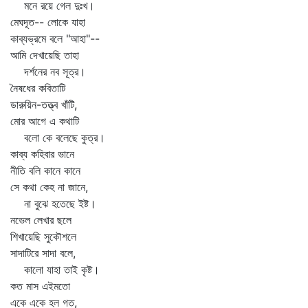
মনে রয়ে গেল দুঃখ।
মেঘদূত-- লোকে যাহা
কাব্যভ্রমে বলে "আহা"--
আমি দেখায়েছি তাহা
দর্শনের নব সূত্র।
নৈষধের কবিতাটি
ডারুয়িন-তত্ত্ব খাঁটি,
মোর আগে এ কথাটি
বলো কে বলেছে কুত্র।
কাব্য কহিবার ভানে
নীতি বলি কানে কানে
সে কথা কেহ না জানে,
না বুঝে হতেছে ইষ্ট।
নভেল লেখার ছলে
শিখায়েছি সুকৌশলে
সাদাটিরে সাদা বলে,
কালো যাহা তাই কৃষ্ট।
কত মাস এইমতো
একে একে হল গত,