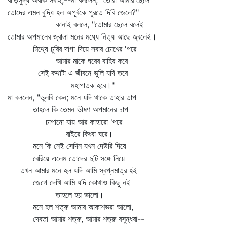
বাড়িসুদ্ধ অবাক সবাই,--মা বললেন, "তোরা আমার ছেলে
তোদের এমন বুদ্ধি হল অপূর্বকে পুরতে দিবি জেলে?"
কানাই বললে, "তোমার ছেলে বলেই
তোমার অপমানের জ্বালা মনের মধ্যে নিত্য আছে জ্বলেই।
মিথ্যে চুরির দাগা দিয়ে সবার চোখের 'পরে
আমার মাকে ঘরের বাহির করে
সেই কথাটা এ জীবনে ভুলি যদি তবে
মহাপাতক হবে।"
মা বললেন, "ভুলবি কেন; মনে যদি থাকে তাহার তাপ
তাহলে কি তেমন ভীষণ অপমানের চাপ
চাপানো যায় আর কাহারো 'পরে
বাইরে কিংবা ঘরে।
মনে কি নেই সেদিন যখন দেউরি দিয়ে
বেরিয়ে এলেম তোদের দুটি সঙ্গে নিয়ে
তখন আমার মনে হল যদি আমি স্বপ্নমাত্র হই
জেগে দেখি আমি যদি কোথাও কিছু নই
তাহলে হয় ভালো।
মনে হল শত্রু আমার আকাশভরা আলো,
দেবতা আমার শত্রু, আমার শত্রু বসুন্ধরা--