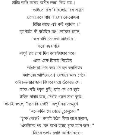
মাটির ডালি আমার অসীম লজ্জা দিয়ে ভরা।
তাইতো বলি বিশ্বজোড়া সে লাঞ্ছনা
তেমন করে পায় না যেন কোনোজনা
বিধির কাছে এই করি প্রার্থনা।"
ব্যাপারটা কী ঘটেছিল অল্প লোকেই জানে,
বলে রাখি সে-কথা এইখানে।
বারো বছর পরে
অপূর্ব রায় দেখা দিল কানাইদাদার ঘরে।
একে একে তিনটে থিয়েটার
ভাঙাগড়া শেষ করে সে হল ক্যাশিয়ার
সদাগরের আপিসেতে। সেখানে আজ শেষে
তবিল-ভাঙার জাল হিসাবে দায়ে ঠেকেছে সে।
হাতে বেড়ি পড়ল বুঝি; তাই সে এল ছুটে
উকিল দাদার ঘরে, সেথায় পড়ল মাথা কুটে।
কানাই বললে, "মনে কি নেই?" অপূর্ব কয় নতমুখে
"অনেকদিন সে গেছে চুকেবুকে।"
"চুকে গেছে?" কানাই উঠল বিষম রাগে জ্বলে,
"এতদিনের পর যেন আশা হচ্ছে চুকে যাবে বলে।"
নিচের তলায় বলাই আপিস করে--