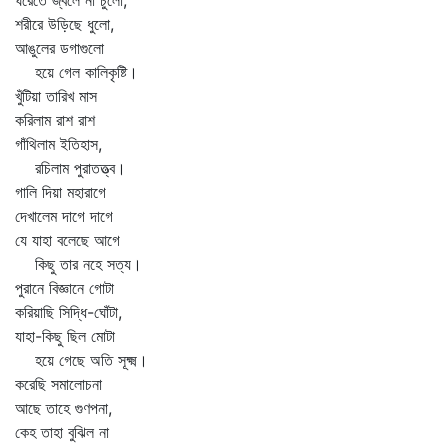
ঘরেতে জ্বলে না চুলো,
শরীরে উড়িছে ধুলো,
আঙুলের ডগাগুলো
হয়ে গেল কালিকৃষ্টি।
খুঁটিয়া তারিখ মাস
করিলাম রাশ রাশ
গাঁথিলাম ইতিহাস,
রচিলাম পুরাতত্ত্ব।
গালি দিয়া মহারাগে
দেখালেম দাগে দাগে
যে যাহা বলেছে আগে
কিছু তার নহে সত্য।
পুরানে বিজ্ঞানে গোটা
করিয়াছি সিদ্ধি-ঘোঁটা,
যাহা-কিছু ছিল মোটা
হয়ে গেছে অতি সূক্ষ্ম।
করেছি সমালোচনা
আছে তাহে গুণপনা,
কেহ তাহা বুঝিল না