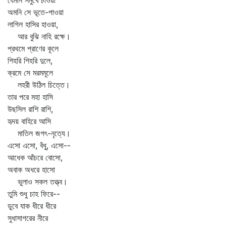
যেমনি সমুখে চাওয়া
অমনি সে ভূতে-পাওয়া
লাগিল হাসির হাওয়া,
আর বুঝি নাহি রক্ষে।
প্রথমে প্রাণের কূলে
শিহরি শিহরি দুলে,
ক্রমে সে মরমমূলে
লহরী উঠিল চিত্তে।
তার পরে মহা হাসি
উছসিল রাশি রাশি,
হৃদয় বাহিরে আসি
মাতিল জগৎ-নৃত্যে।
এসো এসো, বঁধু, এসো--
আধেক আঁচরে বোসো,
অবাক অধরে হাসো
ভুলাও সকল তত্ত্ব।
তুমি শুধু চাহ ফিরে--
ডুবে যাক ধীরে ধীরে
সুধাসাগরের নীরে