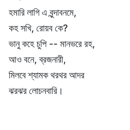
হমারি লাগি এ বুন্দাবনমে,
কহ সখি, রোয়ব কে?
ভানু কহে চুপি -- মানভরে রহ,
আও বনে, ব্রজনারী,
মিলবে শ্যামক থরথর আদর
ঝরঝর লোচনবারি।