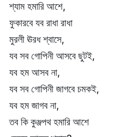
শ্যাম হমারি আশে,
ফুকারবে যব রাধা রাধা
মুরলী ঊরধ শ্বাসে,
যব সব গোপিনী আসবে ছুটই,
যব হম আসব না,
যব সব গোপিনী জাগবে চমকই,
যব হম জাগব না,
তব কি কুঞ্জপথ হমারি আশে