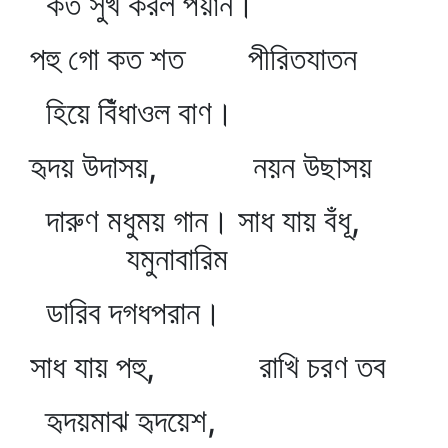
কত সুখ করল পয়ান।
পহু গো কত শত পীরিতযাতন
হিয়ে বিঁধাওল বাণ।
হৃদয় উদাসয়, নয়ন উছাসয়
দারুণ মধুময় গান। সাধ যায় বঁধূ,
যমুনাবারিম
ডারিব দগধপরান।
সাধ যায় পহু, রাখি চরণ তব
হৃদয়মাঝ হৃদয়েশ,