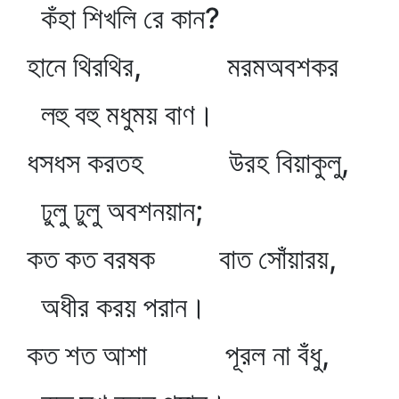
কঁহা শিখলি রে কান?
হানে থিরথির, মরমঅবশকর
লহু বহু মধুময় বাণ।
ধসধস করতহ উরহ বিয়াকুলু,
ঢুলু ঢুলু অবশনয়ান;
কত কত বরষক বাত সোঁয়ারয়,
অধীর করয় পরান।
কত শত আশা পূরল না বঁধু,