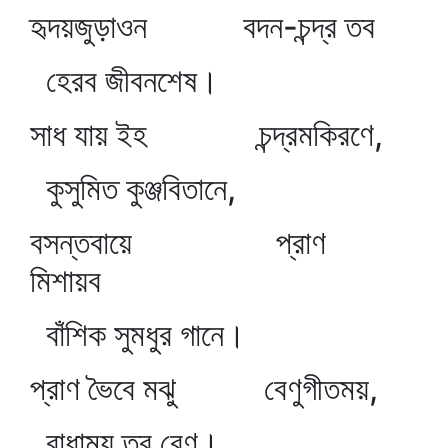
হৃদয়জুড়াওন বদন-চন্দ্র তব
হেরব জীবনশেষ।
সাধ যায় ইহ চন্দ্রমকিরণে,
কুসুমিত কুঞ্জবিতানে,
বসন্তবায়ে প্রাণ
মিশায়ব
বাঁশিক সুমধুর গানে।
প্রাণ ভৈবে মঝু বেণুগীতময়,
রাধাময় তব বেণু।