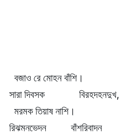
বজাও রে মোহন বাঁশি।
সারা দিবসক বিরহদহনদুখ,
মরমক তিয়াষ নাশি।
রিঝমনভেদন বাঁশরিবাদন