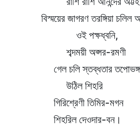
রাশি রাশি আনন্দের অট্টহ
বিস্ময়ের জাগরণ তরঙ্গিয়া চলি
ওই পক্ষধ্বনি,
শব্দময়ী অপ্সর-রমণী
গেল চলি স্তব্ধতার তপোভঙ্
উঠিল শিহরি
গিরিশ্রেণী তিমির-মগন
শিহরিল দেওদার-বন।