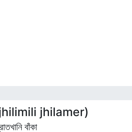
ilimili jhilamer)
রোতখানি বাঁকা