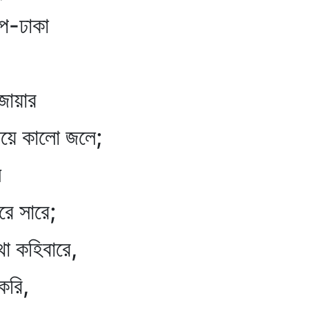
ে-ঢাকা
জোয়ার
িয়ে কালো জলে;
ে
সারে;
থা কহিবারে,
রি,