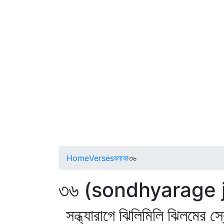
Home
Verses
বলাকা
৩৬
৩৬ (sondhyarage jh
সন্ধ্যারাগে ঝিলিমিলি ঝিলমের স্