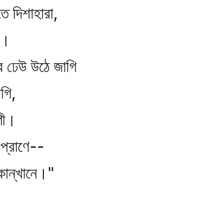
 দিশাহারা,
া।
র ঢেউ উঠে জাগি
ি,
ী।
প্রাণে--
ন্‌খানে।"