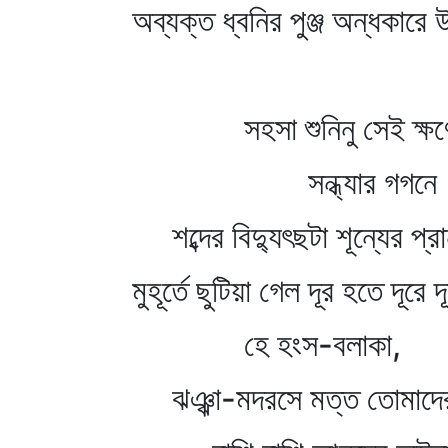
অব্যক্ত ধ্বনির পুঞ্জ অন্ধকারে
সহসা শুনিনু সেই ক্ষণ
সন্ধ্যার গগনে
শব্দের বিদ্যুৎছটা শূন্যের প্রা
মুহূর্তে ছুটিয়া গেল দূর হতে দূরে 
হে হংস-বলাকা,
ঝঞ্ঝা-মদরসে মত্ত তোমাদের