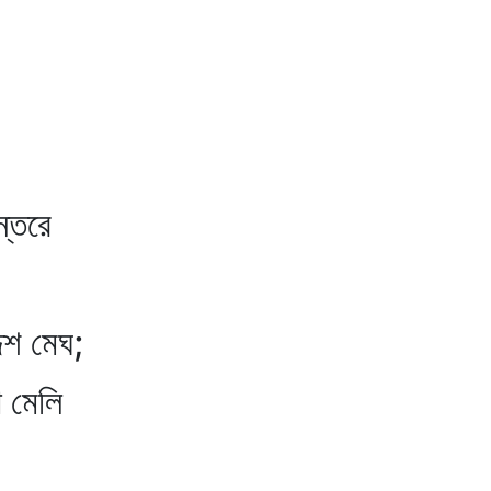
্তরে
দেশ মেঘ;
মেলি