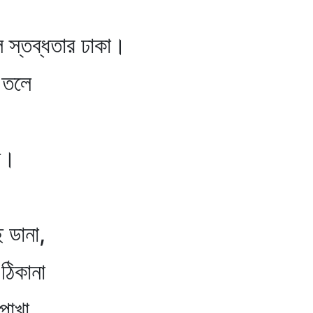
ে স্তব্ধতার ঢাকা।
 তলে
ল।
ডানা,
ঠিকানা
াখা