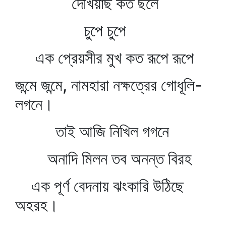
দেখিয়াছ কত ছলে
চুপে চুপে
এক প্রেয়সীর মুখ কত রূপে রূপে
জন্মে জন্মে, নামহারা নক্ষত্রের গোধূলি-
লগনে।
তাই আজি নিখিল গগনে
অনাদি মিলন তব অনন্ত বিরহ
এক পূর্ণ বেদনায় ঝংকারি উঠিছে
অহরহ।