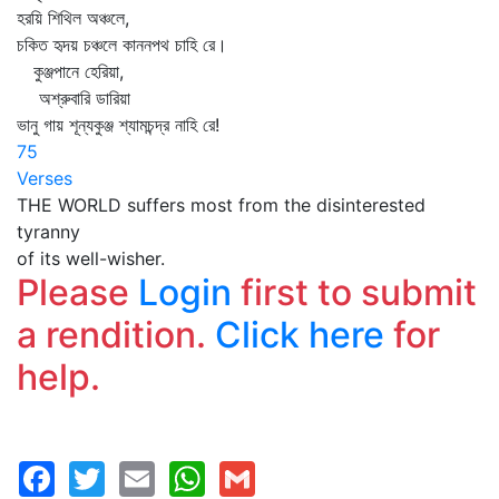
হরয়ি শিথিল অঞ্চলে,
চকিত হৃদয় চঞ্চলে কাননপথ চাহি রে।
কুঞ্জপানে হেরিয়া,
অশ্রুবারি ডারিয়া
ভানু গায় শূন্যকুঞ্জ শ্যামচন্দ্র নাহি রে!
75
Verses
THE WORLD suffers most from the disinterested
tyranny
of its well-wisher.
Please
Login
first to submit
a rendition.
Click here
for
help.