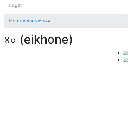
Login
Home
Verses
বলাকা
৪০
৪০ (eikhone)