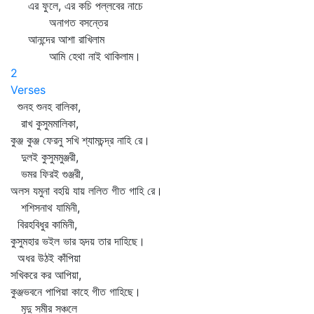
এর ফুলে, এর কচি পল্লবের নাচে
অনাগত বসন্তের
আনন্দের আশা রাখিলাম
আমি হেথা নাই থাকিলাম।
2
Verses
শুনহ শুনহ বালিকা,
রাখ কুসুমমালিকা,
কুঞ্জ কুঞ্জ ফেরনু সখি শ্যামচন্দ্র নাহি রে।
দুলই কুসুমমুঞ্জরী,
ভমর ফিরই গুঞ্জরী,
অলস যমুনা বহয়ি যায় ললিত গীত গাহি রে।
শশিসনাথ যামিনী,
বিরহবিধুর কামিনী,
কুসুমহার ভইল ভার হৃদয় তার দাহিছে।
অধর উঠই কাঁপিয়া
সখিকরে কর আপিয়া,
কুঞ্জভবনে পাপিয়া কাহে গীত গাহিছে।
মৃদু সমীর সঞ্চলে