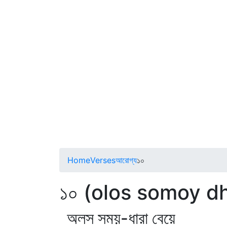
Home
Verses
আরোগ্য
১০
১০ (olos somoy d
অলস সময়-ধারা বেয়ে