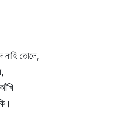
দ নাহি তোলে,
ে,
-আঁখি
াকি।