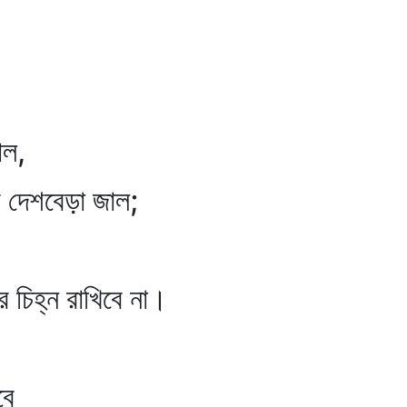
াল,
র দেশবেড়া জাল;
 চিহ্ন রাখিবে না।
বে