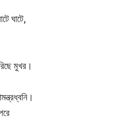
ঘাটে ঘাটে,
করিছে মুখর।
মন্ত্রধ্বনি।
পরে