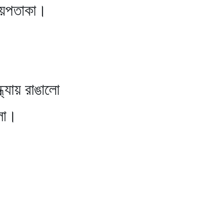
জয়পতাকা।
ধ্যায় রাঙালো
আলো।