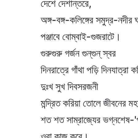
দেশে দেশান্তরে,
অঙ্গ-বঙ্গ-কলিঙ্গের সমুদ্র-নদীর 
পঞ্জাবে বোম্বাই-গুজরাটে।
গুরুগুরু গর্জন গুন্‌গুন্‌ স্বর
দিনরাত্রে গাঁথা পড়ি দিনযাত্রা 
দুঃখ সুখ দিবসরজনী
মন্দ্রিত করিয়া তোলে জীবনের মহা
শত শত সাম্রাজ্যের ভগ্নশেষ-'
ওরা কাজ করে।