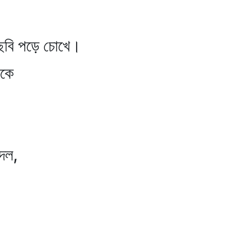
 ছবি পড়ে চোখে।
োকে
 দল,