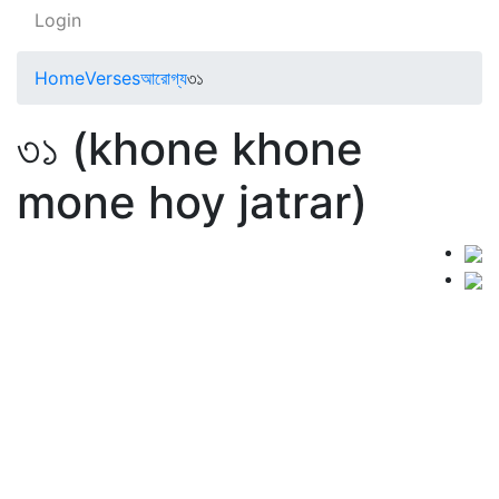
Login
Home
Verses
আরোগ্য
৩১
৩১ (khone khone
mone hoy jatrar)