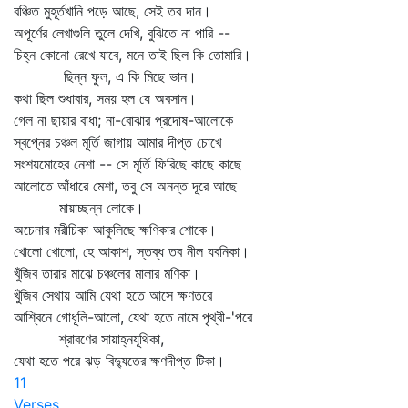
বঞ্চিত মুহূর্তখানি পড়ে আছে, সেই তব দান।
অপূর্ণের লেখাগুলি তুলে দেখি, বুঝিতে না পারি --
চিহ্ন কোনো রেখে যাবে, মনে তাই ছিল কি তোমারি।
ছিন্ন ফুল, এ কি মিছে ভান।
কথা ছিল শুধাবার, সময় হল যে অবসান।
গেল না ছায়ার বাধা; না-বোঝার প্রদোষ-আলোকে
স্বপ্নের চঞ্চল মূর্তি জাগায় আমার দীপ্ত চোখে
সংশয়মোহের নেশা -- সে মূর্তি ফিরিছে কাছে কাছে
আলোতে আঁধারে মেশা, তবু সে অনন্ত দূরে আছে
মায়াচ্ছন্ন লোকে।
অচেনার মরীচিকা আকুলিছে ক্ষণিকার শোকে।
খোলো খোলো, হে আকাশ, স্তব্ধ তব নীল যবনিকা।
খুঁজিব তারার মাঝে চঞ্চলের মালার মণিকা।
খুঁজিব সেথায় আমি যেথা হতে আসে ক্ষণতরে
আশ্বিনে গোধূলি-আলো, যেথা হতে নামে পৃথ্বী-'পরে
শ্রাবণের সায়াহ্নযূথিকা,
যেথা হতে পরে ঝড় বিদ্যুতের ক্ষণদীপ্ত টিকা।
11
Verses