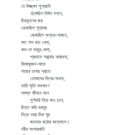
যে উজ্জ্বল পুণ্যছবি
এঁকেছিল নির্মল গগনে,
চিরনূতনের জয়
বেজেছিল শূন্যময়
বেজেছিল অন্তর-অঙ্গনে,
কত গান কত খেলা,
কত-না বন্ধুর মেলা,
প্রভাতে সন্ধ্যায় আরাধনা,
বিহঙ্গকূজন-সাথে
গাছের তলায় প্রাতে
তোমাদের দিনের সাধনা,
তারি স্মৃতি শুভক্ষণে
সমস্ত জীবনে মনে
পূর্ণকরি নিয়ে যাও চলে,
চিত্ত করি ভরপুর
নিত্য তারা দিক সুর
জনতার কঠোর কল্লোলে।
নবীন সংসারখানি