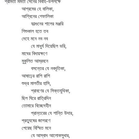
শ্রীমতী মমতা সেনের বিবাহ-উপলক্ষে
আশ্রমের হে বালিকা,
আশ্বিনের শেফালিকা
ফাল্গুনের শালের মঞ্জরি
শিশুকাল হতে তব
দেহে মনে নব নব
যে মাধুর্য দিয়েছিল ভরি,
মাঘের বিদায়ক্ষণে
মুকুলিত আম্রবনে
বসন্তের যে নবদূতিকা,
আষাঢ়ের রাশি রাশি
শুভ্র মালতীর হাসি,
শ্রাবণের যে সিক্তযূথিকা,
ছিল ঘিরে রাত্রিদিন
তোমারে বিচ্ছেদহীন
প্রান্তরের যে শান্তি উদার,
প্রত্যুষের জাগরণে
পেয়েছ বিস্মিত মনে
যে আস্বাদ আলোকসুধার,