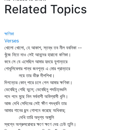
Related Topics
ক্ষণিকা
Verses
খোলো খোলো, হে আকাশ, স্তব্ধ তব নীল যবনিকা --
খুঁজে নিতে দাও সেই আনন্দের হারানো কণিকা।
কবে সে যে এসেছিল আমার হৃদয়ে যুগান্তরে
গোধূলিবেলার পান্থ জনশূন্য এ মোর প্রান্তরে
লয়ে তার ভীরু দীপশিখা।
দিগন্তের কোন্‌ পারে চলে গেল আমার ক্ষণিকা।
ভেবেছিনু গেছি ভুলে; ভেবেছিনু পদচিহ্নগুলি
পদে পদে মুছে নিল সর্বনাশী অবিশ্বাসী ধূলি।
আজ দেখি সেদিনের সেই ক্ষীণ পদধ্বনি তার
আমার গানের ছন্দ গোপনে করেছে অধিকার;
দেখি তারি অদৃশ্য অঙ্গুলি
স্বপ্নে অশ্রুসরোবরে ক্ষণে ক্ষণে দেয় ঢেউ তুলি।