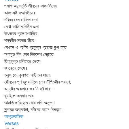
পলাশ আনন্দমূর্তি জীবনের ফাগুনদিনের,
আজ এই সম্মানহীনের
দরিদ্র বেলায় দিলে দেখা
যেথা আমি সাথিহীন একা
উৎসবের প্রাঙ্গণ-বাহিরে
শস্যহীন মরুময় তীরে।
যেখানে এ ধরণীর প্রফুল্ল প্রাণের কুঞ্জ হতে
অনাদৃত দিন মোর নিরুদ্দেশ স্রোতে
ছিন্নবৃন্ত চলিয়াছে ভেসে
বসন্তের শেষে।
তবুও তো কৃপণতা নাই তব দানে,
যৌবনের পূর্ণ মূল্য দিলে মোর দীপ্তিহীন প্রাণে,
অদৃষ্টের অবজ্ঞারে কর নি স্বীকার --
ঘুচাইলে অবসাদ তার;
জানাইলে চিত্তে মোর লভি অনুক্ষণ
সুন্দরের অভ্যর্থনা, নবীনের আসে নিমন্ত্রণ।
আশ্রমবালিকা
Verses