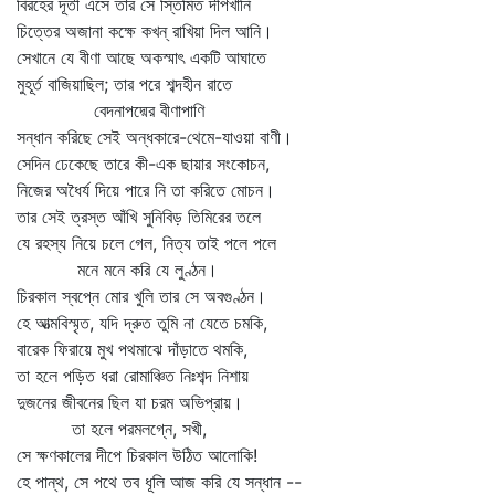
বিরহের দূতী এসে তার সে স্তিমিত দীপখানি
চিত্তের অজানা কক্ষে কখন্‌ রাখিয়া দিল আনি।
সেখানে যে বীণা আছে অকস্মাৎ একটি আঘাতে
মুহূর্ত বাজিয়াছিল; তার পরে শব্দহীন রাতে
বেদনাপদ্মের বীণাপাণি
সন্ধান করিছে সেই অন্ধকারে-থেমে-যাওয়া বাণী।
সেদিন ঢেকেছে তারে কী-এক ছায়ার সংকোচন,
নিজের অধৈর্য দিয়ে পারে নি তা করিতে মোচন।
তার সেই ত্রস্ত আঁখি সুনিবিড় তিমিরের তলে
যে রহস্য নিয়ে চলে গেল, নিত্য তাই পলে পলে
মনে মনে করি যে লুণ্ঠন।
চিরকাল স্বপ্নে মোর খুলি তার সে অবগুণ্ঠন।
হে আত্মবিস্মৃত, যদি দ্রুত তুমি না যেতে চমকি,
বারেক ফিরায়ে মুখ পথমাঝে দাঁড়াতে থমকি,
তা হলে পড়িত ধরা রোমাঞ্চিত নিঃশব্দ নিশায়
দুজনের জীবনের ছিল যা চরম অভিপ্রায়।
তা হলে পরমলগ্নে, সখী,
সে ক্ষণকালের দীপে চিরকাল উঠিত আলোকি!
হে পান্থ, সে পথে তব ধূলি আজ করি যে সন্ধান --