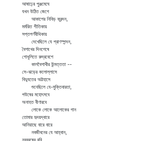
আষাঢ়ের পুঞ্জমেঘে
যখন উঠিত জেগে
আকাশের নিবিড় ক্রন্দন,
মর্মরিত গীতিকায়
সপ্তপর্ণবীথিকায়
দেখেছিলে যে প্রাণস্পন্দন,
বৈশাখের দিনশেষে
গোধূলিতে রুদ্রবেশে
কালবৈশাখীর উন্মত্ততা --
সে-ঝড়ের কলোল্লাসে
বিদ্যুতের অট্টহাসে
শুনেছিলে যে-মুক্তিবারতা,
পউষের মহোৎসবে
অনাহত বীণারবে
লোকে লোকে আলোকের গান
তোমার হৃদয়দ্বারে
আনিয়াছে বারে বারে
নবজীবনের যে আহ্বান,
নববরষের রবি