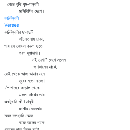
গেছে বুঝি ঘুম-পাড়ানি
মাসিপিসির দেশে।
কাঠবিড়ালি
Verses
কাঠবিড়ালির ছানাদুটি
আঁচলতলায় ঢাকা,
পায় সে কোমল করুণ হাতে
পরশ সুধামাখা।
এই দেখাটি দেখে এলেম
ক্ষণকালের মাঝে,
সেই থেকে আজ আমার মনে
সুরের মতো বাজে।
চাঁপাগাছের আড়াল থেকে
একলা সাঁঝের তারা
একটুখানি ক্ষীণ মাধুরী
জাগায় যেমনধারা,
তরল কলধ্বনি যেমন
বাজে জলের পাকে
গ্রামের ধারে বিজন ঘাটে