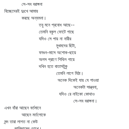
সে-সব বরাঙ্গনা
বিচ্ছেদেরই দুঃখে আমায়
করছে অন্যমনা।
তবু মনে প্রবোধ আছে--
তেমনি বকুল ফোটে গাছে
যদিও সে পায় না নারীর
মুখমদের ছিটা,
ফাগুন-মাসে অশোক-ছায়ে
অলস প্রাণে শিথিল গায়ে
দখিন হতে বাতাসটুকু
তেমনি লাগে মিঠা।
অনেক দিকেই যায় যে পাওয়া
অনেকটা সান্ত্বনা,
যদিও রে নাইকো কোথাও
সে-সব বরাঙ্গনা।
এখন যাঁরা আছেন বর্তমানে
আছেন মর্তলোকে
মন্দ তারা লাগত না কেউ
কালিদাসের চোখে।