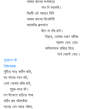
আমার কালের কণামাত্র
পান নি মহাকবি।
বিদুষী এই আছেন যিনি
আমার কালের বিনোদিনী
মহাকবির কল্পনাতে
ছিল না তাঁর ছবি।
প্রিয়ে, তোমায় তরুণ আঁখির
প্রসাদ যেচে যেচে
কালিদাসকে হারিয়ে দিয়ে
গর্বে বেড়াই নেচে।
পুরোনো বট
Verses
লুটিয়ে পড়ে জটিল জটা,
ঘন পাতার গহন ঘটা,
হেথা হোথায় রবির ছটা,
পুকুর-ধারে বট।
দশ দিকেতে ছড়িয়ে শাখা
কঠিন বাহু আঁকাবাঁকা
স্তব্ধ যেন আছে আঁকা,