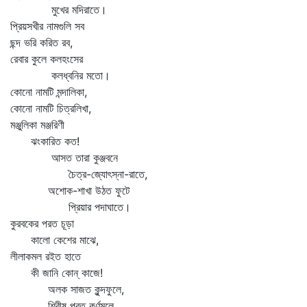
মুখের মদিরাতে।
প্রিয়সখীর নামগুলি সব
ছন্দ ভরি করিত রব,
রেবার কুলে কলহংসের
কলধ্বনির মতো।
কোনো নামটি মন্দালিকা,
কোনো নামটি চিত্রলিখা,
মঞ্জুলিকা মঞ্জরিণী
ঝংকারিত কত!
আসত তারা কুঞ্জবনে
চৈত্র-জ্যোৎস্না-রাতে,
অশোক-শাখা উঠত ফুটে
প্রিয়ার পদাঘাতে।
কুরবকের পরত চূড়া
কালো কেশের মাঝে,
লীলাকমল রইত হাতে
কী জানি কোন্‌ কাজে!
অলক সাজত কুন্দফুলে,
শিরীষ পরত কর্ণমূলে,