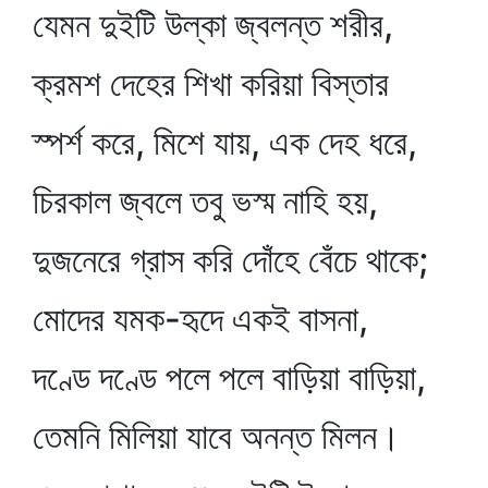
যেমন দুইটি উল্কা জ্বলন্ত শরীর,
ক্রমশ দেহের শিখা করিয়া বিস্তার
স্পর্শ করে, মিশে যায়, এক দেহ ধরে,
চিরকাল জ্বলে তবু ভস্ম নাহি হয়,
দুজনেরে গ্রাস করি দোঁহে বেঁচে থাকে;
মোদের যমক-হৃদে একই বাসনা,
দণ্ডে দণ্ডে পলে পলে বাড়িয়া বাড়িয়া,
তেমনি মিলিয়া যাবে অনন্ত মিলন।