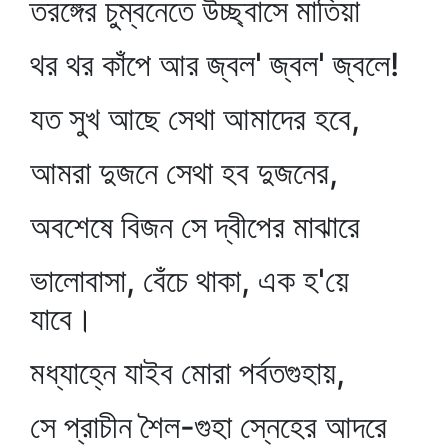
তরঙ্গের চুম্বনেতে উচ্ছ্বাসে মাতিয়া
থর থর কাঁপে আর জ্বল' জ্বল' জ্বলে!
যত সুখ আছে সেথা আমাদের হবে,
আমরা দুজনে সেথা হব দুজনের,
অবশেষে বিজন সে দ্বীপের মাঝারে
ভালোবাসা, বেঁচে থাকা, এক হ'য়ে
যাবে।
মধ্যাহ্নে যাইব মোরা পর্বতগুহায়,
সে প্রাচীন শৈল-গুহা স্নেহের আদরে