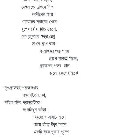
মেখলাতে দুলিয়ে দিত
নবনীপের মালা।
ধারাযন্ত্রে স্নানের শেষে
ধূপের ধোঁয়া দিত কেশে,
লোধ্রফুলের শুভ্র রেণু
মাখত মুখে বালা।
কালাগুরুর গুরু গন্ধ
লেগে থাকত সাজে,
কুরবকের পরত মালা
কালো কেশের মাঝে।
কুঙ্কুমেরই পত্রলেখায়
বক্ষ রইত ঢাকা,
আঁচলখানির প্রান্তটিতে
হংসমিথুন আঁকা।
বিরহেতে আষাঢ় মাসে
চেয়ে রইত বঁধুর আশে,
একটি করে পূজার পুষ্পে