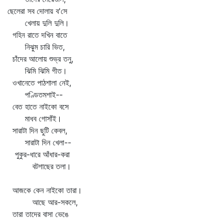
ছেলেরা সব দোলায় ব'সে
খেলায় দুলি দুলি।
গহিন রাতে দখিন বাতে
নিঝুম চারি ভিত,
চাঁদের আলোয় শুভ্র তনু,
ঝিমি ঝিমি গীত।
ওখানেতে পাঠশালা নেই,
পণ্ডিতমশাই--
বেত হাতে নাইকো বসে
মাধব গোসাঁই।
সারাটা দিন ছুটি কেবল,
সারাটা দিন খেলা--
পুকুর-ধারে আঁধার-করা
বটগাছের তলা।
আজকে কেন নাইকো তারা।
আছে আর-সকলে,
তারা তাদের বাসা ভেঙে