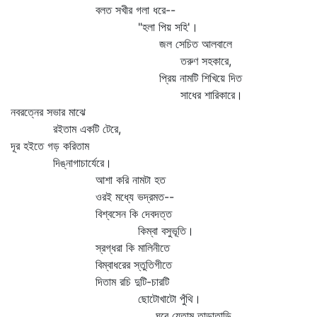
বলত সখীর গলা ধরে--
"হলা পিয় সহি'।
জল সেচিত আলবালে
তরুণ সহকারে,
প্রিয় নামটি শিখিয়ে দিত
সাধের শারিকারে।
নবরত্নের সভার মাঝে
রইতাম একটি টেরে,
দূর হইতে গড় করিতাম
দিঙ্‌নাগাচার্যেরে।
আশা করি নামটা হত
ওরই মধ্যে ভদ্রমত--
বিশ্বসেন কি দেবদত্ত
কিম্বা বসুভূতি।
স্রগ্‌ধরা কি মালিনীতে
বিম্বাধরের স্তুতিগীতে
দিতাম রচি দুটি-চারটি
ছোটোখাটো পুঁথি।
ঘরে যেতাম তাড়াতাড়ি