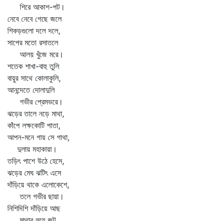
শিরে আকাশ-পট।
নেবে নেবে গেছে জলে
শিকড়গুলো দলে দলে,
সাপের মতো রসাতলে
আলয় খুঁজে মরে।
শতেক শাখা-বাহু তুলি
বায়ুর সাথে কোলাকুলি,
আনন্দেতে দোলাদুলি
গভীর প্রেমভরে।
ঝড়ের তালে নড়ে মাথা,
কাঁপে লক্ষকোটি পাতা,
আপন-মনে গায় সে গাথা,
দুলায় মহাকায়া।
তড়িৎ পাশে উঠে হেসে,
ঝড়ের মেঘ ঝটিৎ এসে
দাঁড়িয়ে থাকে এলোকেশে,
তলে গভীর ছায়া।
নিশিদিশি দাঁড়িয়ে আছ
মাথার লয়ে জট,