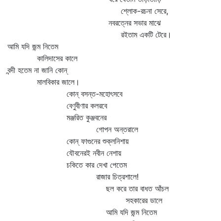
শ্লোক-রচনা সেরে,
নবরত্নের সভার মাঝে
রইতাম একটি টেরে।
আমি যদি জন্ম নিতেম
কালিদাসের কালে
বন্দী হতেম না জানি কোন্‌
মালবিকার জালে।
কোন্‌ বসন্ত-মহোৎসবে
বেণুবীণার কলরবে
মঞ্জরিত কুঞ্জবনের
গোপন অন্তরালে
কোন্‌ ফাগুনের শুক্লনিশায়
যৌবনেরই নবীন নেশায়
চকিতে কার দেখা পেতেম
রাজার চিত্রশালে!
ছল করে তার বাধত আঁচল
সহকারের ডালে
আমি যদি জন্ম নিতেম