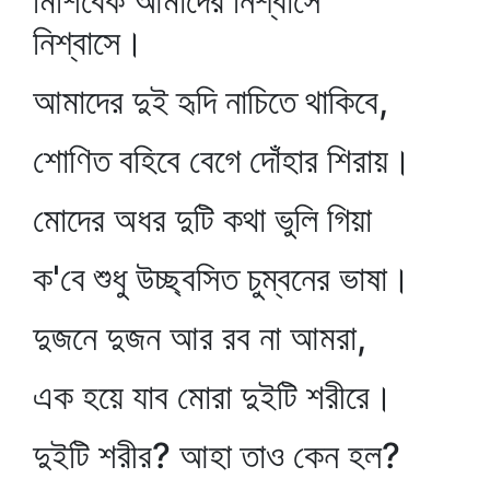
মিশিবেক আমাদের নিশ্বাসে
নিশ্বাসে।
আমাদের দুই হৃদি নাচিতে থাকিবে,
শোণিত বহিবে বেগে দোঁহার শিরায়।
মোদের অধর দুটি কথা ভুলি গিয়া
ক'বে শুধু উচ্ছ্বসিত চুম্বনের ভাষা।
দুজনে দুজন আর রব না আমরা,
এক হয়ে যাব মোরা দুইটি শরীরে।
দুইটি শরীর? আহা তাও কেন হল?