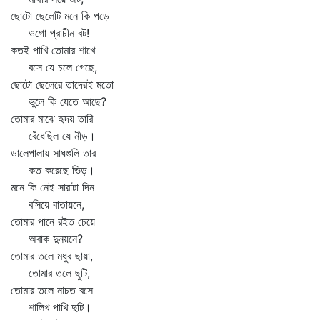
ছোটো ছেলেটি মনে কি পড়ে
ওগো প্রাচীন বট!
কতই পাখি তোমার শাখে
বসে যে চলে গেছে,
ছোটো ছেলেরে তাদেরই মতো
ভুলে কি যেতে আছে?
তোমার মাঝে হৃদয় তারি
বেঁধেছিল যে নীড়।
ডালেপালায় সাধগুলি তার
কত করেছে ভিড়।
মনে কি নেই সারাটা দিন
বসিয়ে বাতায়নে,
তোমার পানে রইত চেয়ে
অবাক দুনয়নে?
তোমার তলে মধুর ছায়া,
তোমার তলে ছুটি,
তোমার তলে নাচত বসে
শালিখ পাখি দুটি।