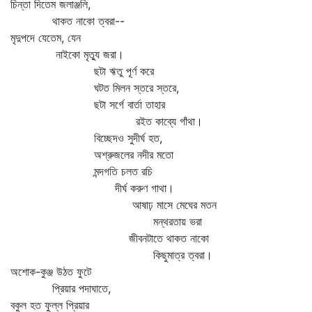
চিন্তা দিতেম জলাঞ্জলি,
থাকত নাকো ত্বরা--
মৃদুপদে যেতেম, যেন
নাইকো মৃত্যু জরা।
ছটা ঋতু পূর্ণ করে
ঘটত মিলন স্তরে স্তরে,
ছটা সর্গে বার্তা তাহার
রইত কাব্যে গাঁথা।
বিচ্ছেদও সুদীর্ঘ হত,
অশ্রুজলের নদীর মতো
মন্দগতি চলত রচি
দীর্ঘ করুণ গাথা।
আষাঢ় মাসে মেঘের মতন
মন্থরতায় ভরা
জীবনটাতে থাকত নাকো
কিছুমাত্র ত্বরা।
অশোক-কুঞ্জ উঠত ফুটে
প্রিয়ার পদাঘাতে,
বকুল হত ফুল্ল প্রিয়ার