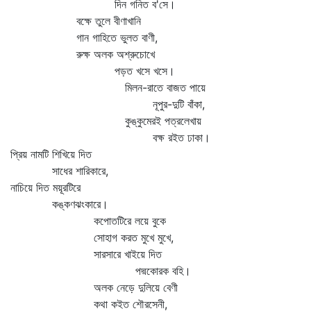
দিন গনিত ব'সে।
বক্ষে তুলে বীণাখানি
গান গাহিতে ভুলত বাণী,
রুক্ষ অলক অশ্রুচোখে
পড়ত খসে খসে।
মিলন-রাতে বাজত পায়ে
নূপুর-দুটি বাঁকা,
কুঙ্কুমেরই পত্রলেখায়
বক্ষ রইত ঢাকা।
প্রিয় নামটি শিখিয়ে দিত
সাধের শারিকারে,
নাচিয়ে দিত ময়ূরটিরে
কঙ্কণঝংকারে।
কপোতটিরে লয়ে বুকে
সোহাগ করত মুখে মুখে,
সারসারে খাইয়ে দিত
পদ্মকোরক বহি।
অলক নেড়ে দুলিয়ে বেণী
কথা কইত শৌরসেনী,