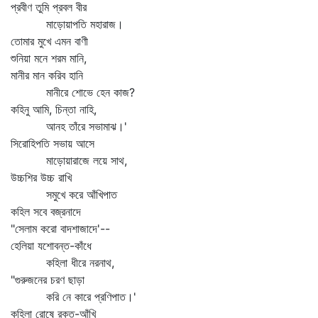
প্রবীণ তুমি প্রবল বীর
মাড়োয়াপতি মহারাজ।
তোমার মুখে এমন বাণী
শুনিয়া মনে শরম মানি,
মানীর মান করিব হানি
মানীরে শোভে হেন কাজ?
কহিনু আমি, চিন্তা নাহি,
আনহ তাঁরে সভামাঝ।'
সিরোহিপতি সভায় আসে
মাড়োয়ারাজে লয়ে সাথ,
উচ্চশির উচ্চ রাখি
সমুখে করে আঁখিপাত
কহিল সবে বজ্রনাদে
"সেলাম করো বাদশাজাদে'--
হেলিয়া যশোবন্ত-কাঁধে
কহিলা ধীরে নরনাথ,
"গুরুজনের চরণ ছাড়া
করি নে কারে প্রণিপাত।'
কহিলা রোষে রক্ত-আঁখি