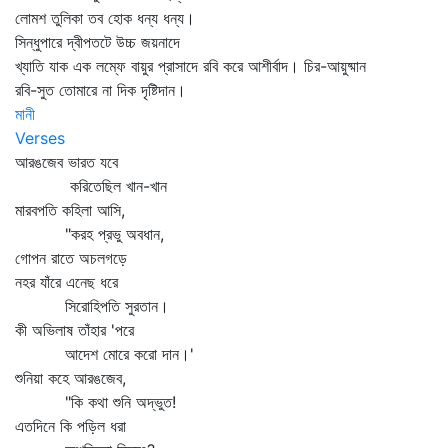
লোমশ তুলিকা তব হোক ধন্য ধন্য।
সিন্ধুপারে দ্বীপতটে উচ্চ জয়নাদে
খ্যাতি যাক এক লম্ফে বায়ুর প্রাসাদে রবি করে আশীর্বাদ। চির-আয়ুষ্মান
রবি-সুত তোমারে না দিক দৃষ্টিদান।
মানী
Verses
আরঙজেব ভারত যবে
করিতেছিল খান-খান
মারবপতি কহিলা আসি,
"করহ প্রভু অবধান,
গোপন রাতে অচলগড়ে
নহর যাঁরে এনেছ ধরে
সিরোহিপতি সুরতান।
কী অভিলাষ তাঁহার 'পরে
আদেশ মোরে করো দান।'
শুনিয়া কহে আরঙজেব,
"কি কথা শুনি অদ্ভুত!
এতদিনে কি পড়িল ধরা