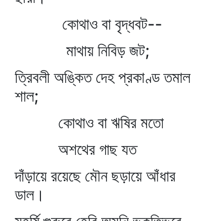
কোথাও বা বৃদ্ধবট--
মাথায় নিবিড় জট;
ত্রিবলী অঙ্কিত দেহ প্রকাণ্ড তমাল
শাল;
কোথাও বা ঋষির মতো
অশথের গাছ যত
দাঁড়ায়ে রয়েছে মৌন ছড়ায়ে আঁধার
ডাল।