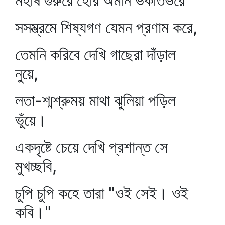
মহর্ষি গুরুরে হেরি অমনি ভকতিভরে
সসম্ভ্রমে শিষ্যগণ যেমন প্রণাম করে,
তেমনি করিবে দেখি গাছেরা দাঁড়াল
নুয়ে,
লতা-শ্মশ্রুময় মাথা ঝুলিয়া পড়িল
ভুঁয়ে।
একদৃষ্টে চেয়ে দেখি প্রশান্ত সে
মুখচ্ছবি,
চুপি চুপি কহে তারা "ওই সেই। ওই
কবি।"