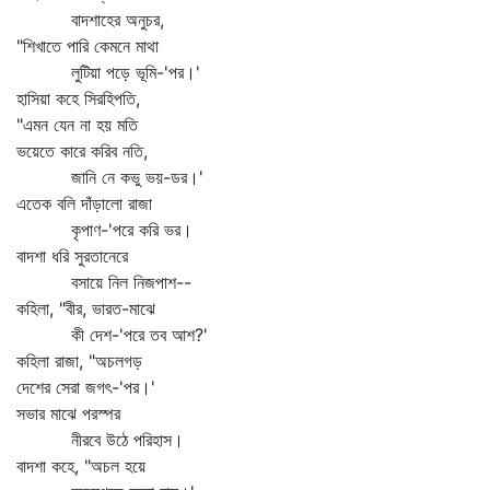
বাদশাহের অনুচর,
"শিখাতে পারি কেমনে মাথা
লুটিয়া পড়ে ভূমি-'পর।'
হাসিয়া কহে সিরহিপতি,
"এমন যেন না হয় মতি
ভয়েতে কারে করিব নতি,
জানি নে কভু ভয়-ডর।'
এতেক বলি দাঁড়ালো রাজা
কৃপাণ-'পরে করি ভর।
বাদশা ধরি সুরতানেরে
বসায়ে নিল নিজপাশ--
কহিলা, "বীর, ভারত-মাঝে
কী দেশ-'পরে তব আশ?'
কহিলা রাজা, "অচলগড়
দেশের সেরা জগৎ-'পর।'
সভার মাঝে পরস্পর
নীরবে উঠে পরিহাস।
বাদশা কহে, "অচল হয়ে