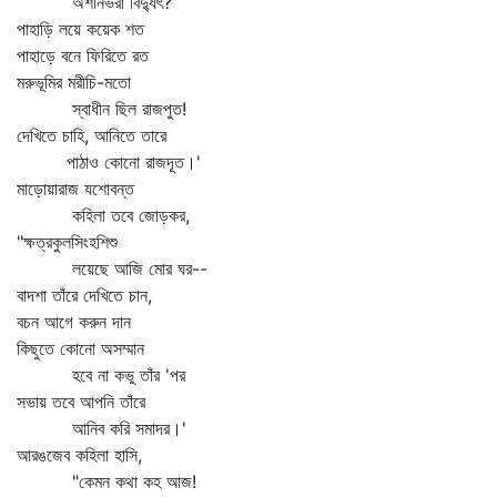
অশনিভরা বিদ্যুৎ?
পাহাড়ি লয়ে কয়েক শত
পাহাড়ে বনে ফিরিতে রত
মরুভূমির মরীচি-মতো
স্বাধীন ছিল রাজপুত!
দেখিতে চাহি, আনিতে তারে
পাঠাও কোনো রাজদূত।'
মাড়োয়ারাজ যশোবন্ত
কহিলা তবে জোড়কর,
"ক্ষত্রকুলসিংহশিশু
লয়েছে আজি মোর ঘর--
বাদশা তাঁরে দেখিতে চান,
বচন আগে করুন দান
কিছুতে কোনো অসম্মান
হবে না কভু তাঁর 'পর
সভায় তবে আপনি তাঁরে
আনিব করি সমাদর।'
আরঙজেব কহিলা হাসি,
"কেমন কথা কহ আজ!