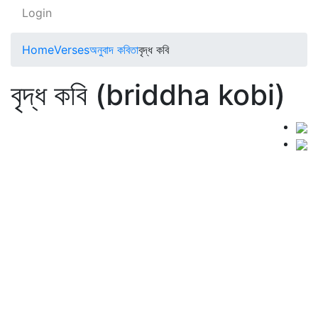
Login
Home
Verses
অনুবাদ কবিতা
বৃদ্ধ কবি
বৃদ্ধ কবি (briddha kobi)