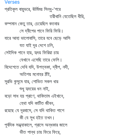
Verses
প্রতিকূল বায়ুভরে, ঊর্মিময় সিন্ধু-'পরে
তরীখানি যেতেছিল ধীরি,
কম্পমান কেতু তার, চেয়েছিল কতবার
সে দ্বীপের পানে ফিরি ফিরি।
যারে আহা ভালোবাসি, তারে যবে ছেড়ে আসি
যত যাই দূর দেশে চলি,
সেইদিক পানে হায়, হৃদয় ফিরিয়া চায়
যেখানে এসেছি তারে ফেলি।
বিদেশেতে দেখি যদি, উপত্যকা, দ্বীপ, নদী,
অতিশয় মনোহর ঠাঁই,
সুরভি কুসুমে যার, শোভিত সকল ধার
শুধু হৃদয়ের ধন নাই,
বড়ো সাধ হয় প্রাণে, থাকিতাম এইখানে,
হেথা যদি কাটিত জীবন,
রয়েছে যে দূরবাসে, সে যদি থাকিত পাশে
কী যে সুখ হইত তখন।
পূর্বদিক সন্ধ্যাকালে, গ্রাসে অন্ধকার জালে
ভীত পান্থ চায় ফিরে ফিরে,