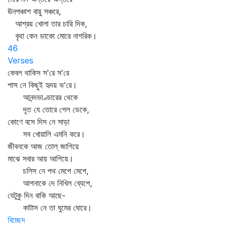
ঊনপঞ্চাশ বায়ু সঞ্চরে,
আশ্রয় খোলা তার চারি দিক,
বৃথা কেন ডাকো মোরে নাগরিক।
46
Verses
কেবল থাকিস স'রে স'রে
পাস নে কিছুই হৃদয় ভ'রে।
আনন্দভাণ্ডারের থেকে
দূত যে তোরে গেল ডেকে,
কোণে বসে দিস নে সাড়া
সব খোয়ালি এমনি করে।
জীবনকে আজ তোল্‌ জাগিয়ে
মাঝে সবার আয় আগিয়ে।
চলিস নে পথ মেপে মেপে,
আপনাকে দে নিখিল ব্যেপে,
যেটুকু দিন বাকি আছে-
কাটাস নে তা ঘুমের ঘোরে।
বিচ্ছেদ