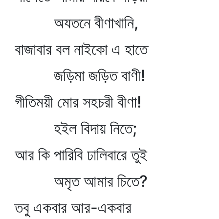
অযতনে বীণাখানি,
বাজাবার বল নাইকো এ হাতে
জড়িমা জড়িত বাণী!
গীতিময়ী মোর সহচরী বীণা!
হইল বিদায় নিতে;
আর কি পারিবি ঢালিবারে তুই
অমৃত আমার চিতে?
তবু একবার আর-একবার