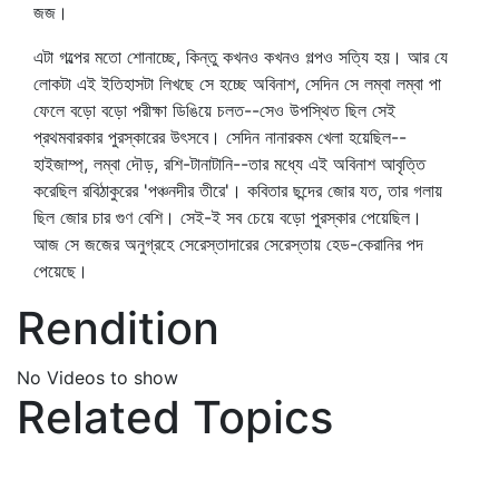
জজ।
এটা গল্পের মতো শোনাচ্ছে, কিন্তু কখনও কখনও গল্পও সত্যি হয়। আর যে
লোকটা এই ইতিহাসটা লিখছে সে হচ্ছে অবিনাশ, সেদিন সে লম্বা লম্বা পা
ফেলে বড়ো বড়ো পরীক্ষা ডিঙিয়ে চলত--সেও উপস্থিত ছিল সেই
প্রথমবারকার পুরস্কারের উৎসবে। সেদিন নানারকম খেলা হয়েছিল--
হাইজাম্প্‌, লম্বা দৌড়, রশি-টানাটানি--তার মধ্যে এই অবিনাশ আবৃত্তি
করেছিল রবিঠাকুরের 'পঞ্চনদীর তীরে'। কবিতার ছন্দের জোর যত, তার গলায়
ছিল জোর চার গুণ বেশি। সেই-ই সব চেয়ে বড়ো পুরস্কার পেয়েছিল।
আজ সে জজের অনুগ্রহে সেরেস্তাদারের সেরেস্তায় হেড-কেরানির পদ
পেয়েছে।
Rendition
No Videos to show
Related Topics