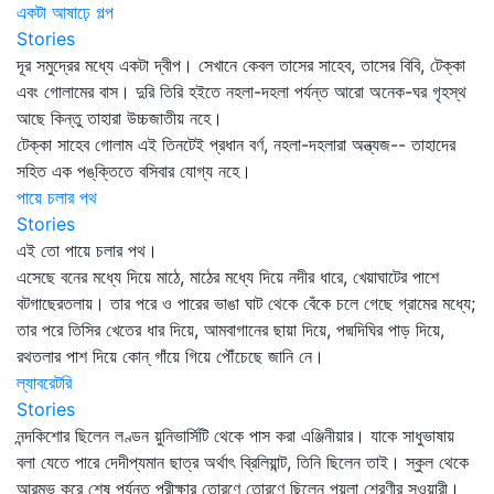
একটা আষাঢ়ে গল্প
Stories
দূর সমুদ্রের মধ্যে একটা দ্বীপ। সেখানে কেবল তাসের সাহেব, তাসের বিবি, টেক্কা
এবং গোলামের বাস। দুরি তিরি হইতে নহলা-দহলা পর্যন্ত আরো অনেক-ঘর গৃহস্থ
আছে কিন্তু তাহারা উচ্চজাতীয় নহে।
টেক্কা সাহেব গোলাম এই তিনটেই প্রধান বর্ণ, নহলা-দহলারা অন্ত্যজ-- তাহাদের
সহিত এক পঙ্‌ক্তিতে বসিবার যোগ্য নহে।
পায়ে চলার পথ
Stories
এই তো পায়ে চলার পথ।
এসেছে বনের মধ্যে দিয়ে মাঠে, মাঠের মধ্যে দিয়ে নদীর ধারে, খেয়াঘাটের পাশে
বটগাছেরতলায়। তার পরে ও পারের ভাঙা ঘাট থেকে বেঁকে চলে গেছে গ্রামের মধ্যে;
তার পরে তিসির খেতের ধার দিয়ে, আমবাগানের ছায়া দিয়ে, পদ্মদিঘির পাড় দিয়ে,
রথতলার পাশ দিয়ে কোন্‌ গাঁয়ে গিয়ে পৌঁচেছে জানি নে।
ল্যাবরেটরি
Stories
নন্দকিশোর ছিলেন লণ্ডন য়ুনিভার্সিটি থেকে পাস করা এঞ্জিনীয়ার। যাকে সাধুভাষায়
বলা যেতে পারে দেদীপ্যমান ছাত্র অর্থাৎ ব্রিলিয়ান্ট, তিনি ছিলেন তাই। স্কুল থেকে
আরম্ভ করে শেষ পর্যন্ত পরীক্ষার তোরণে তোরণে ছিলেন পয়লা শ্রেণীর সওয়ারী।