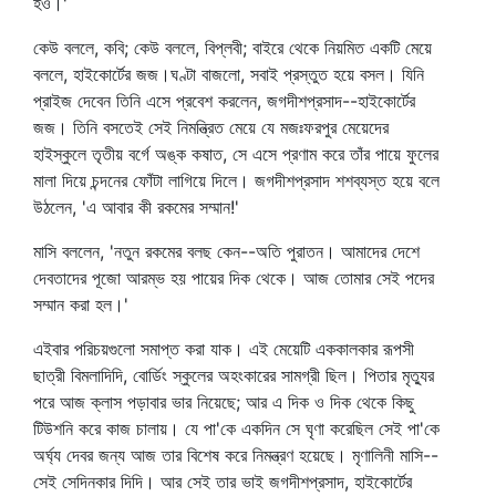
হও।'
কেউ বললে, কবি; কেউ বললে, বিপ্লবী; বাইরে থেকে নিয়মিত একটি মেয়ে
বললে, হাইকোর্টের জজ।ঘণ্টা বাজলো, সবাই প্রস্তুত হয়ে বসল। যিনি
প্রাইজ দেবেন তিনি এসে প্রবেশ করলেন, জগদীশপ্রসাদ--হাইকোর্টের
জজ। তিনি বসতেই সেই নিমন্ত্রিত মেয়ে যে মজঃফরপুর মেয়েদের
হাইস্কুলে তৃতীয় বর্গে অঙ্ক কষাত, সে এসে প্রণাম করে তাঁর পায়ে ফুলের
মালা দিয়ে চন্দনের ফোঁটা লাগিয়ে দিলে। জগদীশপ্রসাদ শশব্যস্ত হয়ে বলে
উঠলেন, 'এ আবার কী রকমের সম্মান!'
মাসি বললেন, 'নতুন রকমের বলছ কেন--অতি পুরাতন। আমাদের দেশে
দেবতাদের পূজো আরম্ভ হয় পায়ের দিক থেকে। আজ তোমার সেই পদের
সম্মান করা হল।'
এইবার পরিচয়গুলো সমাপ্ত করা যাক। এই মেয়েটি এককালকার রূপসী
ছাত্রী বিমলাদিদি, বোর্ডিং স্কুলের অহংকারের সামগ্রী ছিল। পিতার মৃত্যুর
পরে আজ ক্লাস পড়াবার ভার নিয়েছে; আর এ দিক ও দিক থেকে কিছু
টিউশনি করে কাজ চালায়। যে পা'কে একদিন সে ঘৃণা করেছিল সেই পা'কে
অর্ঘ্য দেবর জন্য আজ তার বিশেষ করে নিমন্ত্রণ হয়েছে। মৃণালিনী মাসি--
সেই সেদিনকার দিদি। আর সেই তার ভাই জগদীশপ্রসাদ, হাইকোর্টের