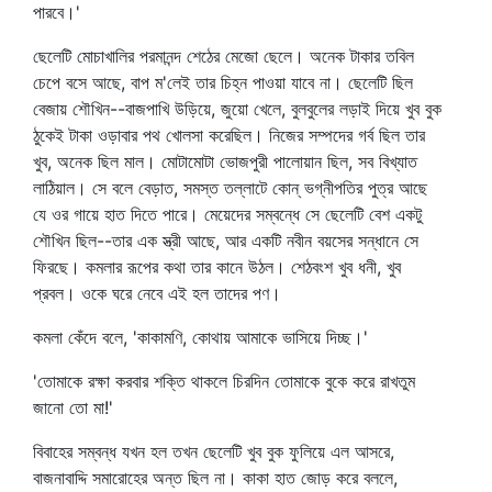
পারবে।'
ছেলেটি মোচাখালির পরমানন্দ শেঠের মেজো ছেলে। অনেক টাকার তবিল
চেপে বসে আছে, বাপ ম'লেই তার চিহ্ন পাওয়া যাবে না। ছেলেটি ছিল
বেজায় শৌখিন--বাজপাখি উড়িয়ে, জুয়ো খেলে, বুলবুলের লড়াই দিয়ে খুব বুক
ঠুকেই টাকা ওড়াবার পথ খোলসা করেছিল। নিজের সম্পদের গর্ব ছিল তার
খুব, অনেক ছিল মাল। মোটামোটা ভোজপুরী পালোয়ান ছিল, সব বিখ্যাত
লাঠিয়াল। সে বলে বেড়াত, সমস্ত তল্লাটে কোন্‌ ভগ্নীপতির পুত্র আছে
যে ওর গায়ে হাত দিতে পারে। মেয়েদের সম্বন্ধে সে ছেলেটি বেশ একটু
শৌখিন ছিল--তার এক স্ত্রী আছে, আর একটি নবীন বয়সের সন্ধানে সে
ফিরছে। কমলার রূপের কথা তার কানে উঠল। শেঠবংশ খুব ধনী, খুব
প্রবল। ওকে ঘরে নেবে এই হল তাদের পণ।
কমলা কেঁদে বলে, 'কাকামণি, কোথায় আমাকে ভাসিয়ে দিচ্ছ।'
'তোমাকে রক্ষা করবার শক্তি থাকলে চিরদিন তোমাকে বুকে করে রাখতুম
জানো তো মা!'
বিবাহের সম্বন্ধ যখন হল তখন ছেলেটি খুব বুক ফুলিয়ে এল আসরে,
বাজনাবাদ্দি সমারোহের অন্ত ছিল না। কাকা হাত জোড় করে বললে,