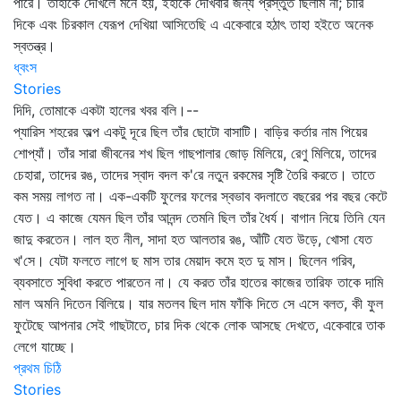
পারে। তাহাকে দেখিলে মনে হয়, ইহাকে দেখিবার জন্য প্রস্তুত ছিলাম না; চারি
দিকে এবং চিরকাল যেরূপ দেখিয়া আসিতেছি এ একেবারে হঠাৎ তাহা হইতে অনেক
স্বতন্ত্র।
ধ্বংস
Stories
দিদি, তোমাকে একটা হালের খবর বলি।--
প্যারিস শহরের অল্প একটু দূরে ছিল তাঁর ছোটো বাসাটি। বাড়ির কর্তার নাম পিয়ের
শোপ্যাঁ। তাঁর সারা জীবনের শখ ছিল গাছপালার জোড় মিলিয়ে, রেণু মিলিয়ে, তাদের
চেহারা, তাদের রঙ, তাদের স্বাদ বদল ক'রে নতুন রকমের সৃষ্টি তৈরি করতে। তাতে
কম সময় লাগত না। এক-একটি ফুলের ফলের স্বভাব বদলাতে বছরের পর বছর কেটে
যেত। এ কাজে যেমন ছিল তাঁর আনন্দ তেমনি ছিল তাঁর ধৈর্য। বাগান নিয়ে তিনি যেন
জাদু করতেন। লাল হত নীল, সাদা হত আলতার রঙ, আঁটি যেত উড়ে, খোসা যেত
খ'সে। যেটা ফলতে লাগে ছ মাস তার মেয়াদ কমে হত দু মাস। ছিলেন গরিব,
ব্যবসাতে সুবিধা করতে পারতেন না। যে করত তাঁর হাতের কাজের তারিফ তাকে দামি
মাল অমনি দিতেন বিলিয়ে। যার মতলব ছিল দাম ফাঁকি দিতে সে এসে বলত, কী ফুল
ফুটেছে আপনার সেই গাছটাতে, চার দিক থেকে লোক আসছে দেখতে, একেবারে তাক
লেগে যাচ্ছে।
প্রথম চিঠি
Stories