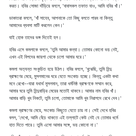
করত। হবির সোজা দাঁড়িয়ে বললে, 'বাবাসকল তফাত যাও, আমি হবির খাঁ।'
ডাকাতরা বললে, 'খাঁ সাহেব, আপনাকে তো কিছু বলতে পারব না কিন্তু
আমাদের ব্যবসা মাটি করলেন কেন।'
যাই হোক তাদের ভঙ্গ দিতেই হল।
হবির এসে কমলাকে বললে, 'তুমি আমার কন্যা। তোমার কোনো ভয় নেই,
এখন এই বিপদের জায়গা থেকে চলো আমার ঘরে।'
কমলা অত্যন্ত সংকুচিত হয়ে উঠল। হবির বললে, 'বুঝেছি, তুমি হিন্দু
ব্রাহ্মণের মেয়ে, মুসলমানের ঘরে যেতে সংকোচ হচ্ছে। কিন্তু একটা কথা
মনে রেখো--যারা যথার্থ মুসলমান, তারা ধর্মনিষ্ঠ ব্রাহ্মণকে সম্মান করে,
আমার ঘরে তুমি হিন্দুবাড়ির মেয়ের মতোই থাকবে। আমার নাম হবির খাঁ।
আমার বাড়ি খুব নিকটে, তুমি চলো, তোমাকে আমি খুব নিরাপদে রেখে দেব।'
কমলা ব্রাহ্মণের মেয়ে, সংকোচ কিছুতে যেতে চায় না। সেই দেখে হবির
বলল, 'দেখো, আমি বেঁচে থাকতে এই তল্লাটে কেউ নেই যে তোমার ধর্মে
হাত দিতে পারে। তুমি এসো আমার সঙ্গে, ভয় কোনো না।'