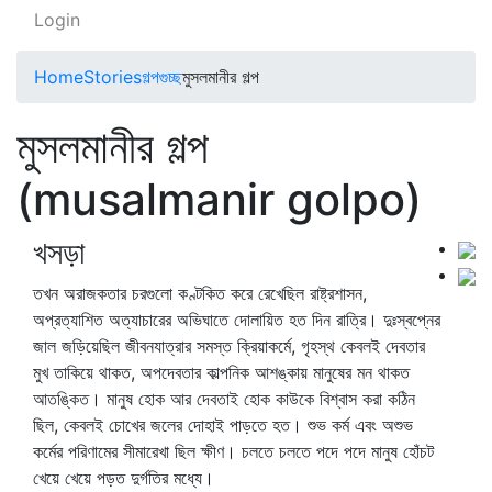
Login
Home
Stories
গল্পগুচ্ছ
মুসলমানীর গল্প
মুসলমানীর গল্প
(musalmanir golpo)
খসড়া
তখন অরাজকতার চরগুলো কণ্টকিত করে রেখেছিল রাষ্ট্রশাসন,
অপ্রত্যাশিত অত্যাচারের অভিঘাতে দোলায়িত হত দিন রাত্রি। দুঃস্বপ্নের
জাল জড়িয়েছিল জীবনযাত্রার সমস্ত ক্রিয়াকর্মে, গৃহস্থ কেবলই দেবতার
মুখ তাকিয়ে থাকত, অপদেবতার কাল্পনিক আশঙ্কায় মানুষের মন থাকত
আতঙ্কিত। মানুষ হোক আর দেবতাই হোক কাউকে বিশ্বাস করা কঠিন
ছিল, কেবলই চোখের জলের দোহাই পাড়তে হত। শুভ কর্ম এবং অশুভ
কর্মের পরিণামের সীমারেখা ছিল ক্ষীণ। চলতে চলতে পদে পদে মানুষ হোঁচট
খেয়ে খেয়ে পড়ত দুর্গতির মধ্যে।