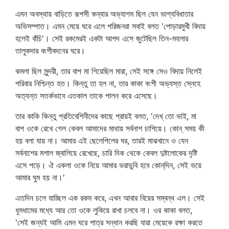
এমন অবস্থায় বাড়িতে রূপসী কন্যার অভ্যাগম ছিল যেন ভাগ্যবিধাতার
অভিসম্পাত। এমন মেয়ে ঘরে এলে পরিজনরা সবাই বলত 'পোড়ারমুখী বিদায়
হলেই বাঁচি'। সেই রকমেরই একটা আপদ এসে জুটেছিল তিন-মহলার
তালুকদার বংশীবদনের ঘরে।
কমলা ছিল সুন্দরী, তার বাপ মা গিয়েছিল মারা, সেই সঙ্গে সেও বিদায় নিলেই
পরিবার নিশ্চিন্ত হত। কিন্তু তা হল না, তার কাকা বংশী অভ্যস্ত স্নেহে
অত্যন্ত সতর্কভাবে এতকাল তাকে পালন করে এসেছে।
তার কাকি কিন্তু প্রতিবেশিনীদের কাছে প্রায়ই বলত, 'দেখ্‌ তো ভাই, মা
বাপ ওকে রেখে গেল কেবল আমাদের মাথায় সর্বনাশ চাপিয়ে। কোন্‌ সময় কী
হয় বলা যায় না। আমার এই ছেলেপিলের ঘর, তারই মাঝখানে ও যেন
সর্বনাশের মশাল জ্বালিয়ে রেখেছে, চারি দিক থেকে কেবল দুষ্টলোকের দৃষ্টি
এসে পড়ে। ঐ একলা ওকে নিয়ে আমার ভরাডুবি হবে কোন্‌দিন, সেই ভয়ে
আমার ঘুম হয় না।'
এতদিন চলে যাচ্ছিল এক রকম করে, এখন আবার বিয়ের সম্বন্ধ এল। সেই
ধূমধামের মধ্যে আর তো ওকে লুকিয়ে রাখা চলবে না। ওর কাকা বলত,
'সেই জন্যই আমি এমন ঘরে পাত্র সন্ধান করছি যারা মেয়েকে রক্ষা করতে