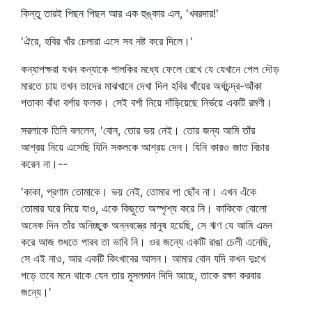
কিন্তু তারই পিছন পিছন আর এক হুঙ্কার এল, 'খবরদার!'
'ঐরে, হবির খাঁর চেলারা এসে সব নষ্ট করে দিলে।'
কন্যাপক্ষরা যখন কন্যাকে পালকির মধ্যে ফেলে রেখে যে যেখানে পেল দৌড়
মারতে চায় তখন তাদের মাঝখানে দেখা দিল হবির খাঁয়ের অর্ধচন্দ্র-আঁকা
পতাকা বাঁধা বর্শার ফলক। সেই বর্শা নিয়ে দাঁড়িয়েছে নির্ভয়ে একটি রমণী।
সরলাকে তিনি বললেন, 'বোন, তোর ভয় নেই। তোর জন্য আমি তাঁর
আশ্রয় নিয়ে এসেছি যিনি সকলকে আশ্রয় দেন। যিনি কারও জাত বিচার
করেন না।--
'কাকা, প্রণাম তোমাকে। ভয় নেই, তোমার পা ছোঁব না। এখন এঁকে
তোমার ঘরে নিয়ে যাও, একে কিছুতে অস্পৃশ্য করে নি। কাকিকে বোলো
অনেক দিন তাঁর অনিচ্ছুক অন্নবস্ত্রে মানুষ হয়েছি, সে ঋণ যে আমি এমন
করে আজ শুধতে পারব তা ভাবি নি। ওর জন্যে একটি রাঙা চেলী এনেছি,
সে এই নাও, আর একটি কিংখাবের আসন। আমার বোন যদি কখন দুঃখে
পড়ে তবে মনে থাকে যেন তার মুসলমান দিদি আছে, তাকে রক্ষা করবার
জন্যে।'