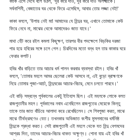
কাকি এসে দেখে বলে উঠল, 'দূর করে দাও, দূর করে দাও অলক্ষ্মীকে।
সর্বনাশিনী, বেজাতের ঘর থেকে ফিরে এসেছিস, আবার তোর লজ্জা নেই!'
কাকা বললে, 'উপায় নেই মা! আমাদের যে হিন্দুর ঘর, এখানে তোমাকে কেউ
ফিরে নেবে না, মাঝের থেকে আমাদেরও জাত যাবে।'
মাথা হেঁট করে রইল কমলা কিছুক্ষণ, তারপর ধীর পদক্ষেপে খিড়কির দরজা
পার হয়ে হবিরের সঙ্গে চলে গেল। চিরদিনের মতো বন্ধ হল তার কাকার ঘরে
ফেরার কপাট।
হবির খাঁর বাড়িতে তার আচার ধর্ম পালন করবার ব্যবস্থা রইল। হবির খাঁ
বললে, 'তোমার মহলে আমর ছেলেরা কেউ আসবে না, এই বুড়ো ব্রাহ্মণকে
নিয়ে তোমার পূজা-আর্চা, হিন্দুঘরের আচার-বিচার, মেনে চলতে পারবে।'
এই বাড়ি সম্বন্ধে পূর্বকালের একটু ইতিহাস ছিল। এই মহলকে লোকে বলত
রাজপুতানীর মহল। পূর্বকালের নবাব এনেছিলেন রাজপুতের মেয়েকে কিন্তু
তাকে তার জাত বাঁচিয়ে আলাদা করে রেখেছিলেন। সে শিবপূজা করত, মাঝে
মাঝে তীর্থভ্রমণেও যেত। তখনকার অভিজাত বংশীয় মুসলমানের ধর্মনিষ্ঠ
হিন্দুকে শ্রদ্ধা করত। সেই রাজপুতানী এই মহলে থেকে যত হিন্দু বেগমদের
আশ্রয় দিত, তাদের আচার-বিচার থাকত অক্ষুণ্ন। শোনা যায় এই হবির খাঁ