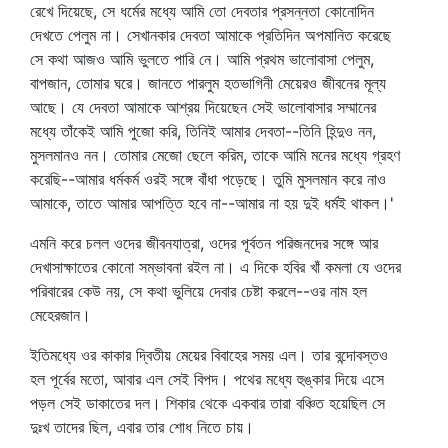
রেখে দিয়েছে, সে ধর্মের মধ্যে আমি তো দেবতার প্রসন্নতা কোনোদিন
দেখতে পেলুম না। সেখানকার দেবতা আমাকে প্রতিদিন অপমানিত করেছে
সে কথা আজও আমি ভুলতে পারি নে। আমি প্রথম ভালোবাসা পেলুম,
বাপজান, তোমার ঘরে। জানতে পারলুম হতভাগিনী মেয়েরও জীবনের মূল্য
আছে। যে দেবতা আমাকে আশ্রয় দিয়েছেন সেই ভালোবাসার সম্মানের
মধ্যে তাঁকেই আমি পুজো করি, তিনিই আমার দেবতা--তিনি হিন্দুও নন,
মুসলমানও নন। তোমার মেজো ছেলে করিম, তাকে আমি মনের মধ্যে গ্রহণ
করেছি--আমার ধর্মকর্ম ওরই সঙ্গে বাঁধা পড়েছে। তুমি মুসলমান করে নাও
আমাকে, তাতে আমার আপত্তি হবে না--আমার না হয় দুই ধর্মই থাকল।'
এমনি করে চলল ওদের জীবনযাত্রা, ওদের পূর্বতন পরিজনদের সঙ্গে আর
দেখাসাক্ষাতের কোনো সম্ভাবনা রইল না। এ দিকে হবির খাঁ কমলা যে ওদের
পরিবারের কেউ নয়, সে কথা ভুলিয়ে দেবার চেষ্টা করলে--ওর নাম হল
মেহেরজান।
ইতিমধ্যে ওর কাকার দ্বিতীয় মেয়ের বিবাহের সময় এল। তার বন্দোবস্তও
হল পূর্বের মতো, আবার এল সেই বিপদ। পথের মধ্যে হুঙ্কার দিয়ে এসে
পড়ল সেই ডাকাতের দল। শিকার থেকে একবার তারা বঞ্চিত হয়েছিল সে
দুঃখ তাদের ছিল, এবার তার শোধ নিতে চায়।