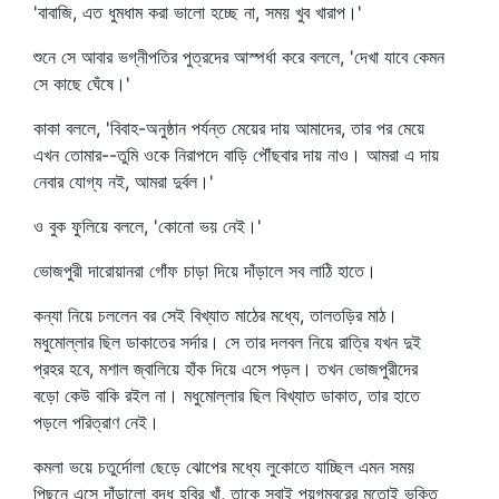
'বাবাজি, এত ধুমধাম করা ভালো হচ্ছে না, সময় খুব খারাপ।'
শুনে সে আবার ভগ্নীপতির পুত্রদের আস্পর্ধা করে বললে, 'দেখা যাবে কেমন
সে কাছে ঘেঁষে।'
কাকা বললে, 'বিবাহ-অনুষ্ঠান পর্যন্ত মেয়ের দায় আমাদের, তার পর মেয়ে
এখন তোমার--তুমি ওকে নিরাপদে বাড়ি পৌঁছবার দায় নাও। আমরা এ দায়
নেবার যোগ্য নই, আমরা দুর্বল।'
ও বুক ফুলিয়ে বললে, 'কোনো ভয় নেই।'
ভোজপুরী দারোয়ানরা গোঁফ চাড়া দিয়ে দাঁড়ালে সব লাঠি হাতে।
কন্যা নিয়ে চললেন বর সেই বিখ্যাত মাঠের মধ্যে, তালতড়ির মাঠ।
মধুমোল্লার ছিল ডাকাতের সর্দার। সে তার দলবল নিয়ে রাত্রি যখন দুই
প্রহর হবে, মশাল জ্বালিয়ে হাঁক দিয়ে এসে পড়ল। তখন ভোজপুরীদের
বড়ো কেউ বাকি রইল না। মধুমোল্লার ছিল বিখ্যাত ডাকাত, তার হাতে
পড়লে পরিত্রাণ নেই।
কমলা ভয়ে চতুর্দোলা ছেড়ে ঝোপের মধ্যে লুকোতে যাচ্ছিল এমন সময়
পিছনে এসে দাঁড়ালো বৃদ্ধ হবির খাঁ, তাকে সবাই পয়গম্বরের মতোই ভক্তি