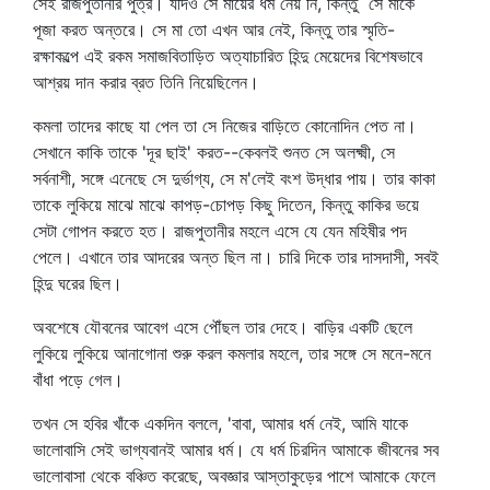
সেই রাজপুতানীর পুত্র। যদিও সে মায়ের ধর্ম নেয় নি, কিন্তু সে মাকে
পূজা করত অন্তরে। সে মা তো এখন আর নেই, কিন্তু তার স্মৃতি-
রক্ষাকল্পে এই রকম সমাজবিতাড়িত অত্যাচারিত হিন্দু মেয়েদের বিশেষভাবে
আশ্রয় দান করার ব্রত তিনি নিয়েছিলেন।
কমলা তাদের কাছে যা পেল তা সে নিজের বাড়িতে কোনোদিন পেত না।
সেখানে কাকি তাকে 'দূর ছাই' করত--কেবলই শুনত সে অলক্ষ্মী, সে
সর্বনাশী, সঙ্গে এনেছে সে দুর্ভাগ্য, সে ম'লেই বংশ উদ্ধার পায়। তার কাকা
তাকে লুকিয়ে মাঝে মাঝে কাপড়-চোপড় কিছু দিতেন, কিন্তু কাকির ভয়ে
সেটা গোপন করতে হত। রাজপুতানীর মহলে এসে যে যেন মহিষীর পদ
পেলে। এখানে তার আদরের অন্ত ছিল না। চারি দিকে তার দাসদাসী, সবই
হিন্দু ঘরের ছিল।
অবশেষে যৌবনের আবেগ এসে পৌঁছল তার দেহে। বাড়ির একটি ছেলে
লুকিয়ে লুকিয়ে আনাগোনা শুরু করল কমলার মহলে, তার সঙ্গে সে মনে-মনে
বাঁধা পড়ে গেল।
তখন সে হবির খাঁকে একদিন বললে, 'বাবা, আমার ধর্ম নেই, আমি যাকে
ভালোবাসি সেই ভাগ্যবানই আমার ধর্ম। যে ধর্ম চিরদিন আমাকে জীবনের সব
ভালোবাসা থেকে বঞ্চিত করেছে, অবজ্ঞার আস্তাকুড়ের পাশে আমাকে ফেলে