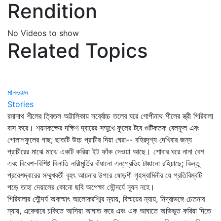
Rendition
No Videos to show
Related Topics
মানভঞ্জন
Stories
রমানাথ শীলের ত্রিতল অট্টালিকায় সর্ব্বোচ্চ তলের ঘরে গোপীনাথ শীলের স্ত্রী গিরিবালা
বাস করে। শয়নকক্ষের দক্ষিণ দ্বারের সম্মুখে ফুলের টবে গুটিকতক বেলফুল এবং
গোলাপফুলের গাছ; ছাতটি উচ্চ প্রাচীর দিয়া ঘেরা-- বহিরদৃশ্য দেখিবার জন্য
প্রাচীরের মাঝে মাঝে একটি করিয়া ইট ফাঁক দেওয়া আছে। শোবার ঘরে নানা বেশ
এবং বিবেশ-বিশিষ্ট বিলাতি নারীমূর্তির বাঁধানো এন্‌গ্রেভিং টাঙানো রহিয়াছে; কিন্তু
প্রবেশদ্বারের সম্মুখবর্তী বৃহৎ আয়নার উপরে ষোড়শী গৃহস্বামিনীর যে প্রতিবিম্বটি
পড়ে তাহা দেয়ালের কোনো ছবি অপেক্ষা সৌন্দর্যে ন্যূন নহে।
গিরিবালার সৌন্দর্য অকস্মাৎ আলোকরশ্মির ন্যায়, বিস্ময়ের ন্যায়, নিদ্রাভঙ্গে চেতনার
ন্যায়, একেবারে চকিতে আসিয়া আঘাত করে এবং এক আঘাতে অভিভূত করিয়া দিতে