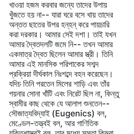
খাওয়া হজম করবার জন্যে তাদের উপায়
খুঁজতে হয় না-- যারা ঘরে বসে খায় তাদের
অন্তত ছাতের উপর হন্‌হন্‌ করে পায়চারি
করা দরকার। আমার সেই দশা। তাই যখন
আমার দ্বৈতদলটি জমে নি-- তখন আমার
একমাত্র দ্বৈত ছিলেন আমার স্ত্রী। তিনি
আমার এই মানসিক পরিপাকের সশব্দ
প্রক্রিয়া দীর্ঘকাল নিঃশব্দে বহন করেছেন।
যদিচ তিনি পরতেন মিলের শাড়ি এবং তাঁর
গয়নার সোনা খাঁটি এবং নিরেট ছিল না, কিন্তু
স্বামীর কাছ থেকে যে আলাপ শুনতেন--
সৌজাত্যবিদ্যাই (Eugenics) বল,
মেণ্ডেল-তত্ত্বই বল, আর গাণিতিক
যুক্তিশাস্ত্রই বল, তার মধ্যে সস্তা কিম্বা