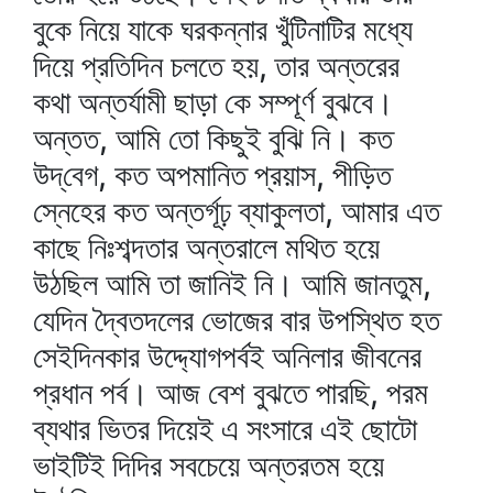
বুকে নিয়ে যাকে ঘরকন্নার খুঁটিনাটির মধ্যে
দিয়ে প্রতিদিন চলতে হয়, তার অন্তরের
কথা অন্তর্যামী ছাড়া কে সম্পূর্ণ বুঝবে।
অন্তত, আমি তো কিছুই বুঝি নি। কত
উদ্‌বেগ, কত অপমানিত প্রয়াস, পীড়িত
স্নেহের কত অন্তর্গূঢ় ব্যাকুলতা, আমার এত
কাছে নিঃশব্দতার অন্তরালে মথিত হয়ে
উঠছিল আমি তা জানিই নি। আমি জানতুম,
যেদিন দ্বৈতদলের ভোজের বার উপস্থিত হত
সেইদিনকার উদ্দ্যোগপর্বই অনিলার জীবনের
প্রধান পর্ব। আজ বেশ বুঝতে পারছি, পরম
ব্যথার ভিতর দিয়েই এ সংসারে এই ছোটো
ভাইটিই দিদির সবচেয়ে অন্তরতম হয়ে