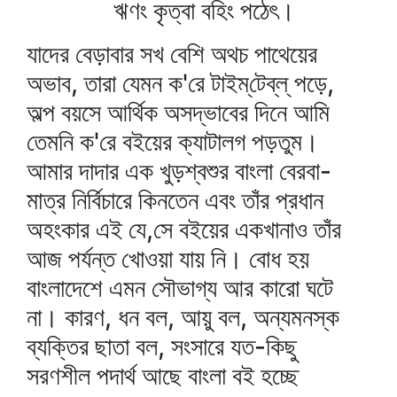
ঋণং কৃত্বা বহিং পঠেৎ।
যাদের বেড়াবার সখ বেশি অথচ পাথেয়ের
অভাব, তারা যেমন ক'রে টাইম্‌টেব্‌ল্‌ পড়ে,
অল্প বয়সে আর্থিক অসদ্ভাবের দিনে আমি
তেমনি ক'রে বইয়ের ক্যাটালগ পড়তুম।
আমার দাদার এক খুড়শ্বশুর বাংলা বেরবা-
মাত্র নির্বিচারে কিনতেন এবং তাঁর প্রধান
অহংকার এই যে,সে বইয়ের একখানাও তাঁর
আজ পর্যন্ত খোওয়া যায় নি। বোধ হয়
বাংলাদেশে এমন সৌভাগ্য আর কারো ঘটে
না। কারণ, ধন বল, আয়ু বল, অন্যমনস্ক
ব্যক্তির ছাতা বল, সংসারে যত-কিছু
সরণশীল পদার্থ আছে বাংলা বই হচ্ছে