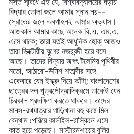
মস্ত সুবিধে এই যে, বিশ্ববিদ্যালয়ের ঘড়ায়
বিদ্যার তোলা জলে আমার স্নান নয়--
স্রোতের জলে অবগাহনই আমার অভ্যাস।
আজকাল আমার কাছে অনেক বি.এ. এম.এ.
এসে থাকে; তারা যতই আধুনিক হোক্‌ আজও
তারা ভিক্টোরীয় যুগের নজরবন্দী হয়ে বসে
আছে। তাদের বিদ্যার জগৎ টলেমির পৃথিবীর
মতো, আঠারো-উনিশ শতাব্দীর সঙ্গে
একেবারে যেন ইস্ক্রু দিয়ে আঁটা; বাংলাদেশের
ছাত্রের দল পুত্রপৌত্রাদিক্রমে তাকেই যেন
চিরকাল প্রদক্ষিণ করতে থাকবে। তাদের
মানস-রথযাত্রার গাড়িখানা বহু কষ্টে মিল
বেন্থাম পেরিয়ে কার্লাইল-রাস্কিনে এসে
কাত হয়ে পড়েছে। মাস্টারমশায়ের বুলির