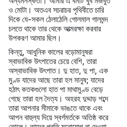
অন্যমনস্কতা। আমার এ বর্মটি খুব মজবুত
ও মোটা। অতএব সচরাচর পৃথিবীতে চারি
দিকে যে-সকল ঠেলাঠেলি গোলমাল গালমন্দ
চলতে থাকে তার থেকে আত্মরক্ষা করবার
উপকরণ আমার ছিল।
কিন্তু, আধুনিক কালের বড়োমানুষরা
স্বাভাবিক উৎপাতের চেয়ে বেশি, তারা
অস্বাভাবিক উৎপাত। দু হাত, দু পা, এক
মুণ্ড যাদের আছে তারা হল মানুষ; যাদের
হঠাৎ কতকগুলো হাত পা মাথামুণ্ড বেড়ে
গেছে তারা হল দৈত্য। অহরহ দুদ্দাড় শব্দে
তারা আপনার সীমাকে ভাঙতে থাকে এবং
আপন বাহুল্য দিয়ে স্বর্গমর্তকে অতিষ্ঠ করে
তোলে। তাদের প্রতি মনোযোগ না দেওয়া