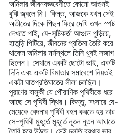
অনিলার জীবনযজ্ঞবেদীতে কোনো আগুনই
বুঝি জ্বলে নি। কিন্ত, আজকে যখন সেই
অতীতের দিকে পিছন ফিরে দেখি তখন স্পষ্ট
দেখতে পাই, যে-সৃষ্টিকর্তা আগুনে পুড়িয়ে,
হাতুড়ি পিটিয়ে, জীবনের প্রতিমা তৈরি করে
থাকেন অনিলার মর্মস্থলে তিনি খুবই সজাগ
ছিলেন। সেখানে একটি ছোটো ভাই, একটি
দিদি এবং একটি বিমাতার সমাবেশে নিয়তই
একটা ঘাতপ্রতিঘাতের লীলা চলছিল।
পুরাণের বাসুকী যে পৌরাণিক পৃথিবীকে ধরে
আছে সে পৃথিবী স্থির। কিন্তু, সংসারে যে-
মেয়েকে বেদনার পৃথিবী বহন করতে হয় তার
সে-পৃথিবী মুহূর্তে মুহূর্তে নূতন নূতন আঘাতে
তৈরি হয়ে উঠছে। সেই চলতি ব্যথার ভার