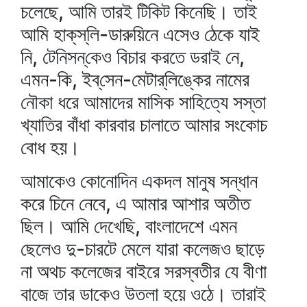
চলেছে, আমি তারই টিকিট কিনেছি। তাই
আমি হাক্‌স্‌লি-ডারুয়িনে এসেও ঠেকে যাই
নি, টেনিসন্‌কেও বিচার করতে ডরাই নে,
এমন-কি, ইব্‌সেন-মেটার্‌লিঙ্কের নামের
নৌকা ধরে আমাদের মাসিক সাহিত্যে সস্তা
খ্যাতির বাঁধা কারবার চালাতে আমার সংকোচ
বোধ হয়।
আমাকেও কোনোদিন একদল মানুষ সন্ধান
করে চিনে নেবে, এ আমার আশার অতীত
ছিল। আমি দেখেছি, বাংলাদেশে এমন
ছেলেও দু-চারটে মেলে যারা কলেজও ছাড়ে
না অথচ কলেজের বাইরে সরস্বতীর যে বীণা
বাজে তার ডাকেও উতলা হয়ে ওঠে। তারাই