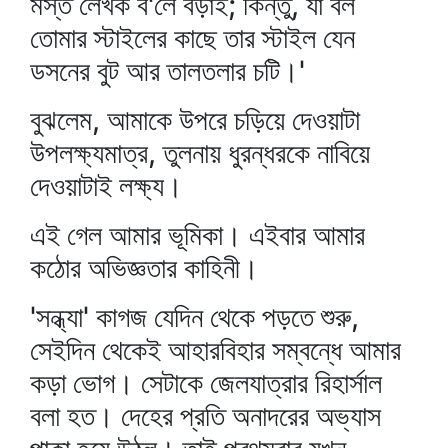
মস্ত লেখক ব'লে বড়াই; কিন্তু, যা বল
তোমার স্টাইলের কাছে তার স্টাইল যেন
ডসনের বুট আর তালতলার চটি।'
বুঝলেম, আমাকে উপরে চড়িয়ে দেওয়াটা
উপলক্ষ্যমাত্র, তুলনায় ধুরন্ধরকে নাবিয়ে
দেওয়াটাই লক্ষ্য।
এই গেল আমার ভূমিকা। এইবার আমার
কঠোর অভিজ্ঞতার কাহিনী।
'সন্ধ্যা' কাগজ যেদিন থেকে পড়তে শুরু,
সেইদিন থেকেই আহারবিহার সম্বন্ধে আমার
কড়া ভোগ। সেটাকে জেলযাত্রার রিহার্সাল
বলা হত। দেহের প্রতি অনাদরের অভ্যাস