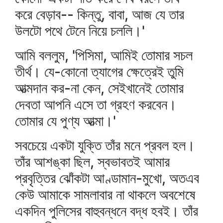
করে বেড়াব-- কিন্তু, বাবা, আজ যে তার
উলটো পথে টেনে নিয়ে চললি।'
আমি বললুম, 'পিসিমা, আমিই তোমার সচল
তীর্থ। যে-কোনো ত্যাগের ক্ষেত্রেই তুমি
আত্মদান কর-না কেন, সেইখানেই তোমার
দেবতা আপনি এসে তা গ্রহণ করবেন।
তোমার যে পুণ্য আত্মা।'
সবচেয়ে একটা যুক্তি তাঁর মনে প্রবল হল।
তাঁর আশঙ্কা ছিল, স্বভাবতই আমার
প্রবৃত্তির ঝোঁকটা আণ্ডামান-মুখো, অতএব
কেউ আমাকে সামলাবার না থাকলে অবশেষে
একদিন পুলিসের বাহুবন্ধনে বদ্ধ হবই। তাঁর