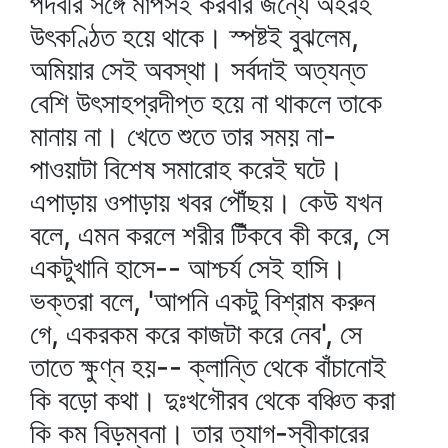
পদবীর সঙ্গে মাপসই করবার জন্যে অহরহ
উৎকণ্ঠিত হয়ে থাকে। স্পষ্টই বুঝলেম,
অমিয়ার সেই অবস্থা। সর্বদাই অত্যন্ত
বেশি উৎসাহপ্রদীপ্ত হয়ে না থাকলে তাকে
মানায় না। খেতে শুতে তার সময় না-
পাওয়াটা বিশেষ সমারোহ করেই ঘটে।
এপাড়ায় ওপাড়ায় খবর পৌঁছয়। কেউ যখন
বলে, এমন করলে শরীর টিঁকবে কী করে, সে
একটুখানি হাসে-- আশ্চর্য সেই হাসি।
ভক্তরা বলে, 'আপনি একটু বিশ্রাম করুন
গে, একরকম করে কাজটা করে নেব', সে
তাতে ক্ষুণ্ন হয়-- ক্লান্তি থেকে বাঁচানোই
কি বড়ো কথা। দুঃখগৌরব থেকে বঞ্চিত করা
কি কম বিড়ম্বনা। তার ত্যাগ-স্বীকারের