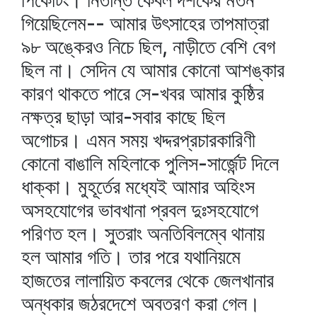
পিকেটিং। নিতান্ত কেবল দর্শকের মতন
গিয়েছিলেম-- আমার উৎসাহের তাপমাত্রা
৯৮ অঙ্কেরও নিচে ছিল, নাড়ীতে বেশি বেগ
ছিল না। সেদিন যে আমার কোনো আশঙ্কার
কারণ থাকতে পারে সে-খবর আমার কুষ্ঠির
নক্ষত্র ছাড়া আর-সবার কাছে ছিল
অগোচর। এমন সময় খদ্দরপ্রচারকারিণী
কোনো বাঙালি মহিলাকে পুলিস-সার্জেন্ট দিলে
ধাক্কা। মুহূর্তের মধ্যেই আমার অহিংস
অসহযোগের ভাবখানা প্রবল দুঃসহযোগে
পরিণত হল। সুতরাং অনতিবিলম্বে থানায়
হল আমার গতি। তার পরে যথানিয়মে
হাজতের লালায়িত কবলের থেকে জেলখানার
অন্ধকার জঠরদেশে অবতরণ করা গেল।