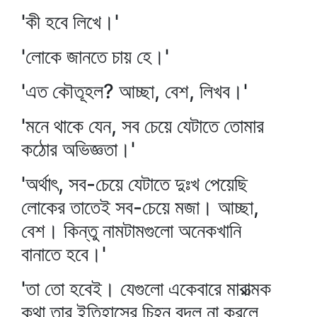
'কী হবে লিখে।'
'লোকে জানতে চায় হে।'
'এত কৌতূহল? আচ্ছা, বেশ, লিখব।'
'মনে থাকে যেন, সব চেয়ে যেটাতে তোমার
কঠোর অভিজ্ঞতা।'
'অর্থাৎ, সব-চেয়ে যেটাতে দুঃখ পেয়েছি
লোকের তাতেই সব-চেয়ে মজা। আচ্ছা,
বেশ। কিন্তু নামটামগুলো অনেকখানি
বানাতে হবে।'
'তা তো হবেই। যেগুলো একেবারে মারাত্মক
কথা তার ইতিহাসের চিহ্ন বদল না করলে