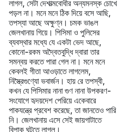
লাগল, সেটা দেশাত্মবোধীর অন্যমনস্ক চোখে
পড়ল না। মনে মনে ঠিক দিয়ে বসে আছি,
তপস্যা আছে অক্ষুণ্ন। চমক ভাঙল
জেলখানায় গিয়ে। পিসিমা ও পুলিসের
ব্যবস্থার মধ্যে যে একটা ভেদ আছে,
কোনো-রকম অদ্বৈতবুদ্ধি দ্বারা তার
সমন্বয় করতে পারা গেল না। মনে মনে
কেবলই গীতা আওড়াতে লাগলেম,
নিস্ত্রৈগুণ্যো ভবার্জন। হায় রে তপস্বী,
কখন যে পিসিমার নানা গুণ নানা উপকরণ-
সংযোগে হৃদয়দেশ পেরিয়ে একেবারে
পাকযন্ত্রে প্রবেশ করেছে, তা জানতেও পারি
নি। জেলখানায় এসে সেই জায়গাটাতে
বিপাক ঘটতে লাগল।