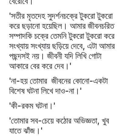
বেরোবে।'
'সতীর মৃতদেহ সুদর্শনচক্রে টুকরো টুকরো
করে ছড়ানো হয়েছিল। আমার জীবনচরিত
সম্পাদকি চক্রে তেমনি টুকরো টুকরো করে
সংখ্যায় সংখ্যায় ছড়িয়ে দেবে, এটা আমার
পছন্দসই নয়। জীবনী যদি লিখি গোটা
আকারে বের করে দেব।'
'না-হয় তোমার জীবনের কোনো-একটা
বিশেষ ঘটনা লিখে দাও-না।'
'কী-রকম ঘটনা।'
'তোমার সব-চেয়ে কঠোর অভিজ্ঞতা, খুব
যাতে ঝাঁজ।'