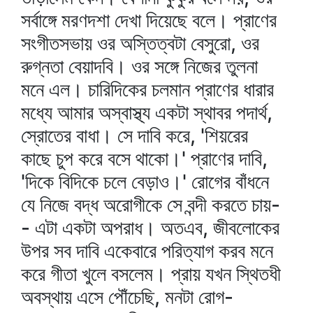
সর্বাঙ্গে মরণদশা দেখা দিয়েছে বলে। প্রাণের
সংগীতসভায় ওর অস্তিত্বটা বেসুরো, ওর
রুগ্নতা বেয়াদবি। ওর সঙ্গে নিজের তুলনা
মনে এল। চারিদিকের চলমান প্রাণের ধারার
মধ্যে আমার অস্বাস্থ্য একটা স্থাবর পদার্থ,
স্রোতের বাধা। সে দাবি করে, 'শিয়রের
কাছে চুপ করে বসে থাকো।' প্রাণের দাবি,
'দিকে বিদিকে চলে বেড়াও।' রোগের বাঁধনে
যে নিজে বদ্ধ অরোগীকে সে বন্দী করতে চায়-
- এটা একটা অপরাধ। অতএব, জীবলোকের
উপর সব দাবি একেবারে পরিত্যাগ করব মনে
করে গীতা খুলে বসলেম। প্রায় যখন স্থিতধী
অবস্থায় এসে পৌঁচেছি, মনটা রোগ-