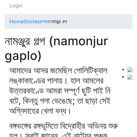
Login
Home
Stories
গল্পগুচ্ছ
নামঞ্জুর গল্প
নামঞ্জুর গল্প (namonjur
gaplo)
আমাদের আসর জমেছিল পোলিটিক্যাল
লঙ্কাকাণ্ডের পালায়। হাল আমলের
উত্তরকাণ্ডে আমরা সম্পূর্ণ ছুটি পাই নি
বটে, কিন্তু গলা ভেঙেছে; তা ছাড়া সেই
অগ্নিদাহের খেলা বন্ধ।
বঙ্গভঙ্গের রঙ্গভূমিতে বিদ্রোহীর অভিনয় শুরু
হল। সবাই জানেন, এই নাট্যের পঞ্চম