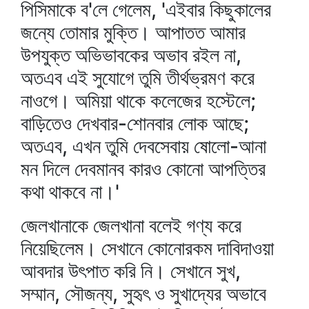
পিসিমাকে ব'লে গেলেম, 'এইবার কিছুকালের
জন্যে তোমার মুক্তি। আপাতত আমার
উপযুক্ত অভিভাবকের অভাব রইল না,
অতএব এই সুযোগে তুমি তীর্থভ্রমণ করে
নাওগে। অমিয়া থাকে কলেজের হস্টেলে;
বাড়িতেও দেখবার-শোনবার লোক আছে;
অতএব, এখন তুমি দেবসেবায় ষোলো-আনা
মন দিলে দেবমানব কারও কোনো আপত্তির
কথা থাকবে না।'
জেলখানাকে জেলখানা বলেই গণ্য করে
নিয়েছিলেম। সেখানে কোনোরকম দাবিদাওয়া
আবদার উৎপাত করি নি। সেখানে সুখ,
সম্মান, সৌজন্য, সুহৃৎ ও সুখাদ্যের অভাবে