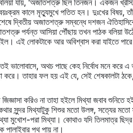
লিয়া যায়, 'অজাতশত্রু ছিল তিনজন। একজন খ্রীস্টজন
য়ঃক্রম কালে মৃত্যুমুখে পতিত হন। দুঃখের বিষয়, তাঁ
শেষে দ্বিতীয় অজাতশত্রু সম্বন্ধে দশজন ঐতিহাসি
াতশত্রু পর্যন্ত আসিয়া পৌঁছায় তখন পাঠক বলিয়া উঠে
ই হইল। এই লোকটাকে আর অবিশ্বাস করা যাইতে পারে
কিতেই ভালোবাসে, অথচ পাছে কেহ নির্বোধ মনে করে 
্টা করে। তাহার ফল হয় এই যে, সেই শেষকালটা ঠকে,
 জিজ্ঞাসা করিও না তাহা হইলে মিথ্যা জবাব শুনিতে 
ার সুন্দর মিথ্যাটুকু শিশুর মতো উলঙ্গ, সত্যের ম
িথ্যা মুখোশ-পরা মিথ্যা। কোথাও যদি তিলমাত্র ছি
খক পালাইবার পথ পায় না।