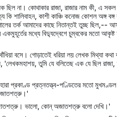
 ছিল না। কোথাকার রাজা, রাজার নাম কী, এ সকল প্রশ
য কি শালিবাহন, কাশী কাঞ্চি কনোজ কোশল অঙ্গ বঙ্গ ক
োলের তর্ক আমাদের কাছে নিতান্তই তুচ্ছ ছিল,-- আ
একমুহূর্তের মধ্যে বিদ্যুদ্বেগে চুম্বকের মতো আকৃ
াঁধিয়া বসে। গোড়াতেই ধরিয়া লয় লেখক মিথ্যা কথা
রে, 'লেখকমহাশয়, তুমি যে বলিতেছ এক যে ছিল রাজা,
ারা প্রকাণ্ড প্রত্নতত্ত্ব-পণ্ডিতের মতো মুখমণ্ডল
অজাতশত্রু।'
অজাতশত্রু। ভালো, কোন্‌ অজাতশত্রু বলো দেখি।'