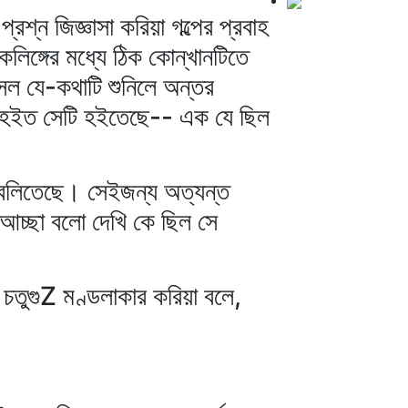
্ন জিজ্ঞাসা করিয়া গল্পের প্রবাহ
লিঙ্গের মধ্যে ঠিক কোন্‌খানটিতে
সল যে-কথাটি শুনিলে অন্তর
ষ্ট হইত সেটি হইতেছে-- এক যে ছিল
 বলিতেছে। সেইজন্য অত্যন্ত
 আচ্ছা বলো দেখি কে ছিল সে
 চতুগুZ মণ্ডলাকার করিয়া বলে,