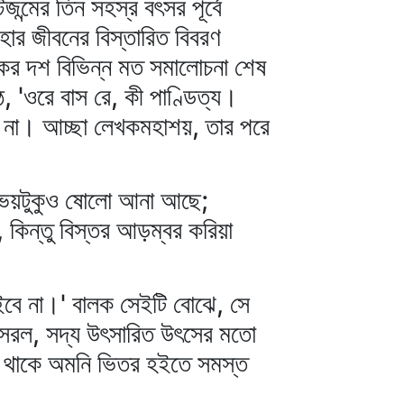
্মের তিন সহস্র বৎসর পূর্বে
হার জীবনের বিস্তারিত বিবরণ
কের দশ বিভিন্ন মত সমালোচনা শেষ
, 'ওরে বাস রে, কী পাণ্ডিত্য।
 না। আচ্ছা লেখকমহাশয়, তার পরে
এ ভয়টুকুও ষোলো আনা আছে;
 কিন্তু বিস্তর আড়ম্বর করিয়া
হইবে না।' বালক সেইটি বোঝে, সে
তো সরল, সদ্য উৎসারিত উৎসের মতো
দ্র থাকে অমনি ভিতর হইতে সমস্ত