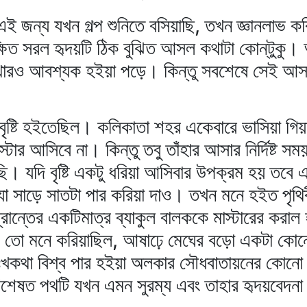
 এই জন্য যখন গল্প শুনিতে বসিয়াছি, তখন জ্ঞানলাভ 
িত সরল হৃদয়টি ঠিক বুঝিত আসল কথাটা কোন্‌টুকু।
ারও আবশ্যক হইয়া পড়ে। কিন্তু সবশেষে সেই আসল 
ড়বৃষ্টি হইতেছিল। কলিকাতা শহর একেবারে ভাসিয়া গি
 আসিবে না। কিন্তু তবু তাঁহার আসার নির্দিষ্ট সময়
ছি। যদি বৃষ্টি একটু ধরিয়া আসিবার উপক্রম হয় তবে একা
যা সাড়ে সাতটা পার করিয়া দাও। তখন মনে হইত পৃথি
্রান্তের একটিমাত্র ব্যাকুল বালককে মাস্টারের করাল
ক্ষও তো মনে করিয়াছিল, আষাঢ়ে মেঘের বড়ো একটা ক
দুঃখকথা বিশ্ব পার হইয়া অলকার সৌধবাতায়নের কোনো
, বিশেষত পথটি যখন এমন সুরম্য এবং তাহার হৃদয়বেদ