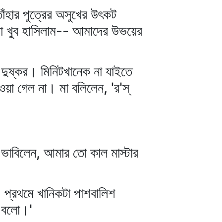
তাঁহার পুত্রের অসুখের উৎকট
িয়া খুব হাসিলাম-- আমাদের উভয়ের
 দুষ্কর। মিনিটখানেক না যাইতে
য়া গেল না। মা বলিলেন, 'র'স্‌
 ভাবিলেন, আমার তো কাল মাস্টার
। প্রথমে খানিকটা পাশবালিশ
প বলো।'