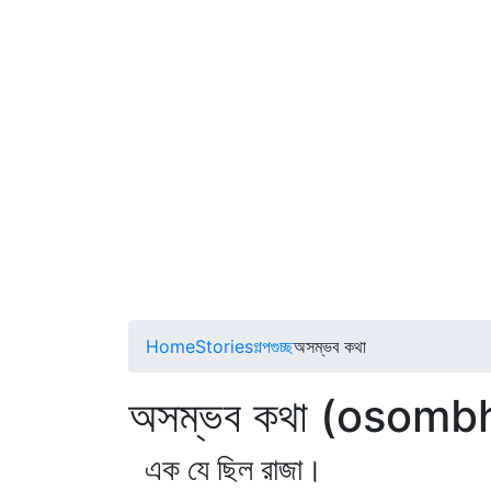
Home
Stories
গল্পগুচ্ছ
অসম্ভব কথা
অসম্ভব কথা (osomb
এক যে ছিল রাজা।