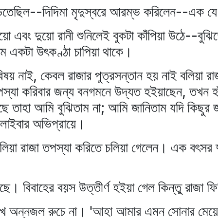
 পড়িতেছিল--দিদিমা মৃদুস্বরে আরম্ভ করিলেন--এক য
ো এবং দুয়ো রানী শুনিলেই বুকটা কাঁপিয়া উঠে--বুঝি
ষম একটা উৎকণ্ঠা চাপিয়া থাকে।
ষয় নাই, কেবল রাজার পুত্রসন্তান হয় নাই বলিয়া রা
তপস্যা করিবার জন্য বনগমনে উদ্যত হইয়াছেন, তখন হাঁ
ে তাহা আমি বুঝিতাম না; আমি জানিতাম যদি কিছুর
ালাইবার অভিপ্রায়ে।
েলিয়া রাজা তপস্যা করিতে চলিয়া গেলেন। এক বৎসর 
ে। বিবাহের বয়স উত্তীর্ণ হইয়া গেল কিন্তু রাজা ফ
মুখে অন্নজল রুচে না। 'আহা আমার এমন সোনার মেয়