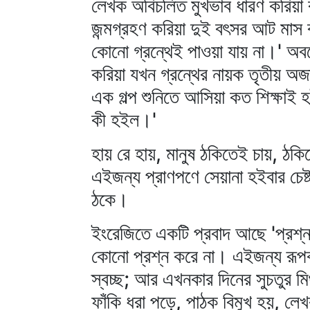
লেখক অবিচলিত মুখভাব ধারণ করিয়া ব
জন্মগ্রহণ করিয়া দুই বৎসর আট মাস ব
কোনো গ্রন্থেই পাওয়া যায় না।' অব
করিয়া যখন গ্রন্থের নায়ক তৃতীয় অজ
এক গল্প শুনিতে আসিয়া কত শিক্ষা
কী হইল।'
হায় রে হায়, মানুষ ঠকিতেই চায়, ঠ
এইজন্য প্রাণপণে সেয়ানা হইবার চেষ
ঠকে।
ইংরেজিতে একটি প্রবাদ আছে 'প্রশ্ন
কোনো প্রশ্ন করে না। এইজন্য রূপকথ
স্বচ্ছ; আর এখনকার দিনের সুচতুর ম
ফাঁকি ধরা পড়ে, পাঠক বিমুখ হয়, লে