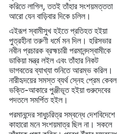
করিতে লাগিল, ততই তাঁহার সংশয়মত্ততা
আরো যেন বাড়িবার দিকে চলিল।
এইরূপ স্বামীসুখ হইতে প্রতিহত হইয়া
পুত্রহীনা তরুণী ধর্মে মন দিল। হরিসভার
নবীন প্রচারক ব্রহ্মচারী পরমানন্দস্বামীকে
ডাকিয়া মন্ত্র লইল এবং তাঁহার নিকট
ভাগবতের ব্যাখ্যা শুনিতে আরম্ভ করিল।
নারীহৃদয়ের সমস্ত ব্যর্থ স্নেহ প্রেম কেবল
ভক্তি-আকারে পুঞ্জীভূত হইয়া গুরুদেবের
পদতলে সমর্পিত হইল।
পরমানন্দের সাধুচরিত্র সম্বন্ধে দেশবিদেশে
কাহারো মনে সংশয়মাত্র ছিল না। সকলে