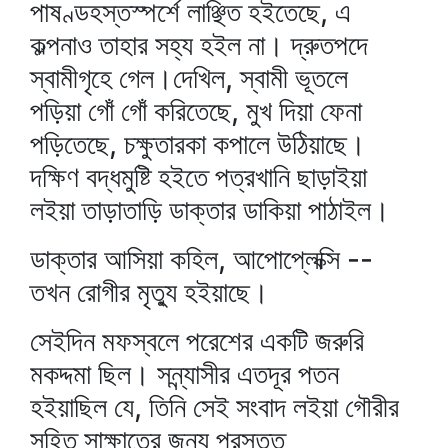
পাষণ্ডহস্তস্পর্শে লাঞ্ছিত হইতেছে, এ
কল্পনাও তাহার সহ্য হইল না। দ্রুতপদে
স্বামীগৃহে গেল।দেখিল, স্বামী ভূতলে
পড়িয়া গোঁ গোঁ করিতেছে, মুখ দিয়া ফেনা
পড়িতেছে, চক্ষুতারকা কপালে উঠিয়াছে।
দক্ষিণ বদ্ধমুষ্টি হইতে পত্রখানি ছাড়াইয়া
লইয়া তাড়াতাড়ি ডাক্তার ডাকিয়া পাঠাইল।
ডাক্তার আসিয়া কহিল, আপোপ্লেক্সি --
তখন রোগীর মৃত্যু হইয়াছে।
সেইদিন মফস্বলে পরেশের একটি জরুরি
মকদ্দমা ছিল। সন্ন্যাসীর এতদূর পতন
হইয়াছিল যে, তিনি সেই সংবাদ লইয়া গৌরীর
সহিত সাক্ষাতের জন্য প্রস্তুত