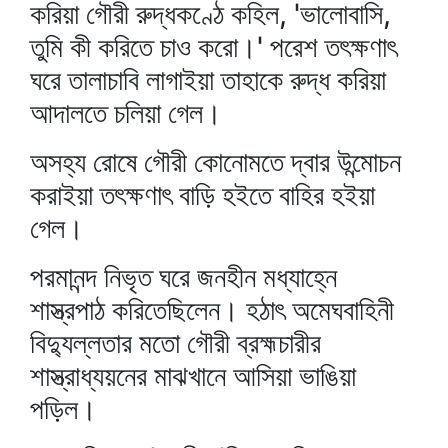
করিয়া গৌরী রুদ্ধকণ্ঠে কহিল, 'ভালোবাসি,
তুমি কী করিতে চাও করো।' পরেশ তৎক্ষণাৎ
ঘরে তালাচাবি লাগাইয়া তাহাকে রুদ্ধ করিয়া
আদালতে চলিয়া গেল।
অসহ্য রোষে গৌরী কোনোমতে দ্বার উন্মোচন
করাইয়া তৎক্ষণাৎ বাড়ি হইতে বাহির হইয়া
গেল।
পরমানন্দ নিভৃত ঘরে জনহীন মধ্যাহ্নে
শাস্ত্রপাঠ করিতেছিলেন। হঠাৎ অমেঘবাহিনী
বিদ্যুল্লতার মতো গৌরী ব্রহ্মচারীর
শাস্ত্রাধ্যয়নের মাঝখানে আসিয়া ভাঙিয়া
পড়িল।