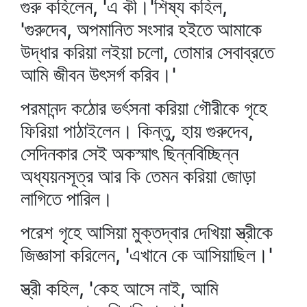
গুরু কহিলেন, 'এ কী।'শিষ্য কহিল,
'গুরুদেব, অপমানিত সংসার হইতে আমাকে
উদ্ধার করিয়া লইয়া চলো, তোমার সেবাব্রতে
আমি জীবন উৎসর্গ করিব।'
পরমানন্দ কঠোর ভর্ৎসনা করিয়া গৌরীকে গৃহে
ফিরিয়া পাঠাইলেন। কিন্তু, হায় গুরুদেব,
সেদিনকার সেই অকস্মাৎ ছিন্নবিচ্ছিন্ন
অধ্যয়নসূত্র আর কি তেমন করিয়া জোড়া
লাগিতে পারিল।
পরেশ গৃহে আসিয়া মুক্তদ্বার দেখিয়া স্ত্রীকে
জিজ্ঞাসা করিলেন, 'এখানে কে আসিয়াছিল।'
স্ত্রী কহিল, 'কেহ আসে নাই, আমি