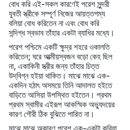
বোধ করি এই-সকল কারণেই পরেশ সুন্দরী
যুবতী স্ত্রীকে সম্পূর্ণ নিজের আয়ত্তগম্য
বলিয়া বোধ করিতেন না এবং বোধ করি
সন্দিগ্ধ স্বভাব তাঁহার একটা ব্যাধির মধ্যে।
পরেশ পশ্চিমে একটি ক্ষুদ্র শহরে ওকালতি
করিতেন; ঘরে আত্মীয়স্বজন বড়ো কেহ ছিল
না, একাকিনী স্ত্রীর জন্য তাঁহার চিত্ত
উদ্‌বিগ্ন হইয়া থাকিত। মাঝে মাঝে এক-
একদিন হঠাৎ অসময়ে তিনি আদালত হইতে
বাড়িতে আসিয়া উপস্থিত হইতেন। প্রথম
প্রথম স্বামীর এইরূপ আকস্মিক অভ্যুদয়ের
কারণ গৌরী ঠিক বুঝিতে পারিত না।
মাঝে মাঝে অকারণ পরেশ এক-একটা করিয়া