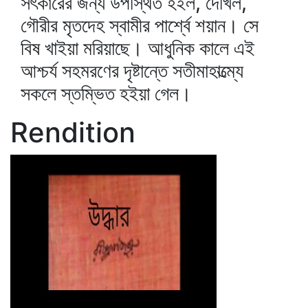
সৎকারের জন্য উপস্থিত হইল, দেখিল,
গৌরীর মৃতদেহ স্বামীর পার্শ্বে শয়ান। সে
বিষ খাইয়া মরিয়াছে। আধুনিক কালে এই
আশ্চর্য সহমরণের দৃষ্টান্তে সতীমাহাত্ম্যে
সকলে স্তম্ভিত হইয়া গেল।
Rendition