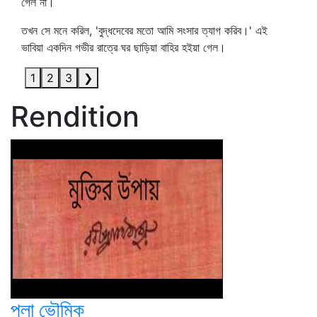
গেল না।
তখন সে মনে করিল, 'বুদ্ধদেবের মতো আমি সংসার ত্যাগ করিব।' এই
ভাবিয়া একদিন গভীর রাত্রে ঘর ছাড়িয়া বাহির হইয়া গেল।
1
2
3
❯
Rendition
পলা ভৌমিক