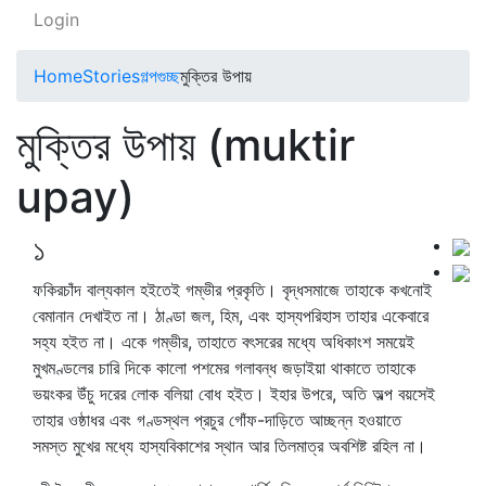
Login
Home
Stories
গল্পগুচ্ছ
মুক্তির উপায়
মুক্তির উপায় (muktir
upay)
১
ফকিরচাঁদ বাল্যকাল হইতেই গম্ভীর প্রকৃতি। বৃদ্ধসমাজে তাহাকে কখনোই
বেমানান দেখাইত না। ঠাণ্ডা জল, হিম, এবং হাস্যপরিহাস তাহার একেবারে
সহ্য হইত না। একে গম্ভীর, তাহাতে বৎসরের মধ্যে অধিকাংশ সময়েই
মুখমণ্ডলের চারি দিকে কালো পশমের গলাবন্ধ জড়াইয়া থাকাতে তাহাকে
ভয়ংকর উঁচু দরের লোক বলিয়া বোধ হইত। ইহার উপরে, অতি অল্প বয়সেই
তাহার ওষ্ঠাধর এবং গণ্ডস্থল প্রচুর গোঁফ-দাড়িতে আচ্ছন্ন হওয়াতে
সমস্ত মুখের মধ্যে হাস্যবিকাশের স্থান আর তিলমাত্র অবশিষ্ট রহিল না।