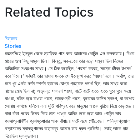
Related Topics
চিত্রকর
Stories
ময়মনসিংহ ইস্কুল থেকে ম্যাট্রিক পাস করে আমাদের গোবিন্দ এল কলকাতায়। বিধবা
মায়ের অল্প কিছু সম্বল ছিল। কিন্তু, সব-চেয়ে তার বড়ো সম্বল ছিল নিজের
অবিচলিত সংকল্পের মধ্যে। সে ঠিক করেছিল, 'পয়সা' করবই, সমস্ত জীবন উৎসর্গ
করে দিয়ে।' সর্বদাই তার ভাষায় ধনকে সে উল্লেখ করত 'পয়সা' বলে। অর্থাৎ, তার
মনে খুব একটা দর্শন স্পর্শন ঘ্রাণের যোগ্য প্রত্যক্ষ পদার্থ ছিল; তার মধ্যে বড়ো
নামের মোহ ছিল না; অত্যন্ত সাধারণ পয়সা, হাটে হাটে হাতে হাতে ঘুরে ঘুরে ক্ষয়ে
যাওয়া, মলিন হয়ে যাওয়া পয়সা, তাম্রগন্ধী পয়সা, কুবেরের আদিম স্বরূপ, যা রুপোয়
সোনায় কাগজে দলিলে নানা মূর্তি পরিগ্রহ করে মানুষের মনকে ঘুরিয়ে নিয়ে বেড়াচ্ছে।
নানা বাঁকা পথের ভিতর দিয়ে নানা পঙ্কে আবিল হতে হতে আজ গোবিন্দ তার
পয়সাপ্রবাহিণীর প্রশস্তধারার পাকা বাঁধানো ঘাটে এসে পৌঁচেছে। গানিব্যাগ্‌ওয়ালা
বড়োসাহেব ম্যাক্‌ডুগালের বড়োবাবুর আসনে তার ধ্রুব প্রতিষ্ঠা। সবাই তাকে নাম
দিয়েছিল ম্যাক্‌দুলাল।