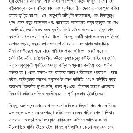
স্ত্রী হৈমবতীর বয়স অল্প এবং তাহার মন পার্থিব বিষয়ে সম্পূর্ণ নিবিষ্ট। সে
বঙ্কিমবাবুর নভেল পড়িতে চায় এবং স্বামীকে ঠিক দেবতার ভাবে পূজা করিয়া
তাহার তৃপ্তি হয় না। সে একটুখানি হাসিখুশি ভালোবাসে, এবং বিকচোন্মুখ
পুষ্প যেমন বায়ুর আন্দোলন এবং প্রভাতের আলোকের জন্য ব্যাকুল হয় সেও
তেমনি এই নবযৌবনের সময় স্বামীর নিকট হইতে আদর এবং হাস্যামোদ
যথাপরিমাণে প্রত্যাশা করিয়া থাকে। কিন্তু, স্বামী তাহাকে অবসর পাইলেই
ভাগবত পড়ায়, সন্ধ্যাবেলায় ভগবদ্‌গীতা শুনায়, এবং তাহার আধ্যাত্মিক
উন্নতির উদ্দেশে মাঝে মাঝে শারীরিক শাসন করিতেও ত্রুটি করে না।
যেদিন হৈমবতীর বালিশের নীচে হইতে কৃষ্ণকান্তের উইল বাহির হয় সেদিন
উক্ত লঘুপ্রকৃতি যুবতীকে সমস্ত রাত্রি অশ্রুপাত করাইয়া তবে ফকির
ক্ষান্ত হয়। একে নভেল-পাঠ, তাহাতে আবার পতিদেবকে প্রতারণা। যাহা
হউক, অবিশ্রান্ত আদেশ অনুদেশ উপদেশ ধর্মনীতি এবং দণ্ডনীতির দ্বারা
অবশেষে হৈমবতীর মুখের হাসি, মনের সুখ এবং যৌবনের আবেগ একেবারে
নিষ্কর্ষণ করিয়া ফেলিতে স্বামীদেবতা সম্পূর্ণ কৃতকার্য হইয়াছিলেন।
কিন্তু, অনাসক্ত লোকের পক্ষে সংসারে বিস্তর বিঘ্ন। পরে পরে ফকিরের
এক ছেলে এক মেয়ে জন্মগ্রহণ করিয়া সংসারবন্ধন বাড়িয়া গেল। পিতার
তাড়নায় এতবড়ো গম্ভীরপ্রকৃতি ফকিরকেও আপিসে আপিসে কর্মের
উমেদারিতে বাহির হইতে হইল, কিন্তু কর্ম জুটিবার কোনো সম্ভাবনা দেখা