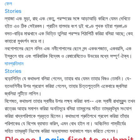
ফেল
Stories
ল্যাজা এবং মুড়া, রাহু এবং কেতু, পরস্পরের সঙ্গে আড়াআড়ি করিলে যেমন দেখিতে
হইত এও ঠিক সেইরকম। প্রাচীন হালদার বংশ দুই খণ্ডে পৃথক হইয়া প্রকাণ্ড
বসত-বাড়ির মাঝখানে এক ভিত্তি তুলিয়া পরস্পর পিঠাপিঠি করিয়া বসিয়া আছে; কেহ
কাহারো মুখদর্শন করে না।
নবগোপালের ছেলে নলিন এবং ননীগোপালের ছেলে নন্দ একবংশজাত, একবয়সি, এক
ইস্কুলে যায় এবং পারিবারিক বিদ্বেষ ও রেষারেষিতেও উভয়ের মধ্যে সম্পূর্ণ ঐক্য।
দানপ্রতিদান
Stories
বড়োগিন্নি যে কথাগুলা বলিয়া গেলেন, তাহার ধার যেমন তাহার বিষও তেমনি। যে-
হতভাগিনীর উপর প্রয়োগ করিয়া গেলেন, তাহার চিত্তপুত্তলি একেবারে জ্বলিয়া
জ্বলিয়া লুটিতে লাগিল।
বিশেষত, কথাগুলা তাহার স্বামীর উপর লক্ষ্য করিয়া বলা-- এবং স্বামী রাধামুকুন্দ তখন
রাত্রের আহার সমাপন করিয়া অনতিদূরে বসিয়া তাম্বুলের সহিত তাম্রকূটধূম সংযোগ
করিয়া খাদ্যপরিপাকে প্রবৃত্ত ছিলেন। কথাগুলো শ্রুতিপথে প্রবেশ করিয়া তাঁহার
পরিপাকের যে বিশেষ ব্যাঘাত করিল, এমন বোধ হইল না। অবিচলিত গাম্ভীর্যের
সহিত তাম্রকূট নিঃশেষ করিয়া অভ্যাসমত যথাকালে শয়ন করিতে গেলেন।