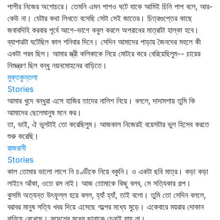
পাপীর নিজের অগোচরে। তেমনি এমন পাপও ঘটে যাকে আমিই চিনি পাপ বলে, আর-
কেউ না। যেটার কথা লিখতে বসেছি সেটা সেই জাতের। চিত্রগুপ্তের কাছে
জবাবদিহি করবার পূর্বে আগে-ভাগে কবুল করলে অপরাধের মাত্রাটা হাল্‌কা হবে।
ব্যাপারটা ঘটেছিল কাল শনিবার দিনে। সেদিন আমাদের পাড়ায় জৈনদের মহলে কী
একটা পরব ছিল। আমার স্ত্রী কলিকাকে নিয়ে মোটরে করে বেরিয়েছিলুম-- চায়ের
নিমন্ত্রণ ছিল বন্ধু নয়নমোহনের বাড়িতে।
মুক্তকুন্তলা
Stories
আমার খুদে বন্ধুরা এসে হাজির তাদের নালিশ নিয়ে। বললে, দাদামশায় তুমি কি
আমাদের ছেলেমানুষ মনে কর।
তা, ভাই, ঐ ভুলটাই তো করেছিলুম। আজকাল নিজেরই বয়েসটার ভুল হিসেব করতে
শুরু করেছি।
রাজরানী
Stories
কাল তোমার ভালো লাগে নি চণ্ডীকে নিয়ে বকুনি। ও একটা ছবি মাত্র। কড়া কড়া
লাইনে আঁকা, ওতে রস নাই। আজ তোমাকে কিছু বলব, সে সত্যিকার গল্প।
কুসমি অত্যন্ত উৎফুল্ল হয়ে বলল, হ্যাঁ হ্যাঁ, তাই বলো। তুমি তো সেদিন বললে,
বরাবর মানুষ সত্যি খবর দিয়ে এসেছে গল্পের মধ্যে মুড়ে। একেবারে ময়রার দোকান
বানিয়ে রেখেছে। সন্দেশের মধ্যে ছানাকে চেনাই যায় না।