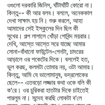
ওগুলো দরকারি জিনিস, ঘাঁটাঘাঁটি কোরো না।
কিন্তু-- কী আর বলব। বললে, অনেককাল
দেখা সাক্ষাৎ হয় নি। শুরু করলে, আহা
আমাদের সেই ইস্কুলের দিন ছিল কী
সুখের। গল্প লাগালে খোঁড়া গোবিন্দ ময়রার।
দেখি, আস্তে আস্তে সরে যাচ্ছে আমার
সোনা-বাঁধানো ফাউন্টেন-পেনটা, চাদরের
আড়ালে ওর পকেটের দিকে। বললেই হত,
ভুল করছ, কলমটা তোমার নয়, ওটা আমার।
কিন্তু, আমি যে ভালোমানুষ, ভদ্রলোকের
ছেলে-- এতবড়ো লজ্জার কথা ওকে বলি কী
ক'রে। ওর চুরিকরা হাতটার দিকে চাইতেই
পারলুম না। সন্দেহ করছি লোকটা ব'লে