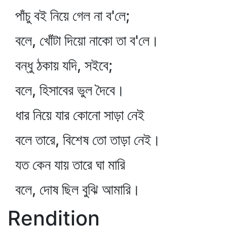
পাঁচু বই নিয়ে গেল না ব'লে;
বলে, খোঁটা দিয়ো নাকো তা ব'লে।
বন্ধু ঠকায় যদি, সইবে;
বলে, হিসাবের ভুল দৈবে।
ধার নিয়ে যার কোনো সাড়া নেই
বলে তারে, বিশেষ তো তাড়া নেই।
যত কেন যায় তারে ঘা মারি
বলে, দোষ ছিল বুঝি আমারি।
Rendition