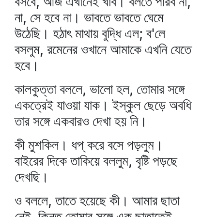
বসবে, আজ এখানেই খাব। বলতে পারব না,
না, সে হবে না। ভাবতে ভাবতে ঘেমে
উঠেছি। হঠাৎ মাথায় বুদ্ধি এল; ব'লে
বসলুম, রমেনের ওখানে আমাকে এখনি যেতে
হবে।
কালকুত্তা বললে, ভালো হল, তোমার সঙ্গে
একত্রেই যাওয়া যাক। ইস্কুল ছেড়ে অবধি
তার সঙ্গে একবারও দেখা হয় নি।
কী মুশকিল। ধপ্‌ করে বসে পড়লুম।
বাইরের দিকে তাকিয়ে বললুম, বৃষ্টি পড়ছে
দেখছি।
ও বললে, তাতে হয়েছে কী। আমার ছাতা
নেই, কিন্তু তোমার সঙ্গে এক ছাতাতেই