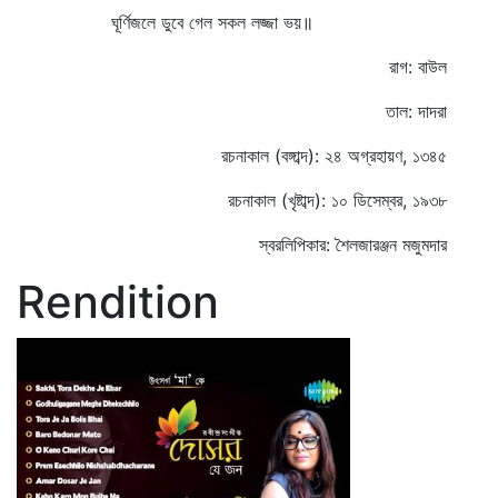
ঘূর্ণিজলে ডুবে গেল সকল লজ্জা ভয়॥
রাগ: বাউল
তাল: দাদরা
রচনাকাল (বঙ্গাব্দ): ২৪ অগ্রহায়ণ, ১৩৪৫
রচনাকাল (খৃষ্টাব্দ): ১০ ডিসেম্বর, ১৯৩৮
স্বরলিপিকার: শৈলজারঞ্জন মজুমদার
Rendition