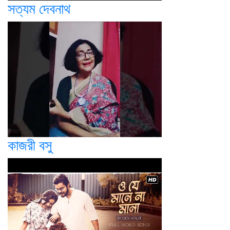
সত্যম দেবনাথ
কাজরী বসু