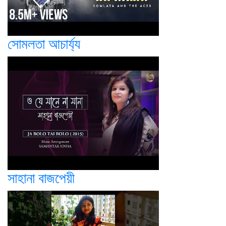
সোমলতা আচার্য্য
সাহানা বাজপেয়ী