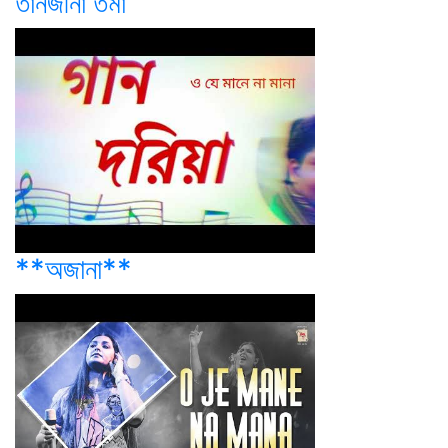
তানজীনা তমা
**অজানা**