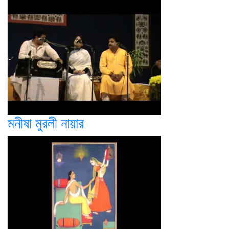
মনীষা মুরলী নায়ার