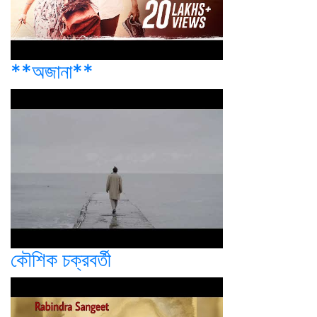
**অজানা**
কৌশিক চক্রবর্তী