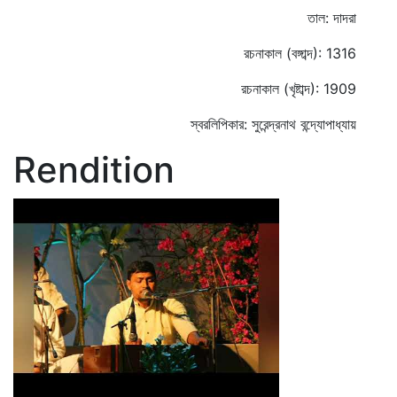
তাল: দাদরা
রচনাকাল (বঙ্গাব্দ): 1316
রচনাকাল (খৃষ্টাব্দ): 1909
স্বরলিপিকার: সুরেন্দ্রনাথ বন্দ্যোপাধ্যায়
Rendition