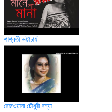
শাশ্বতী ভট্টাচার্য
রেজওয়ানা চৌধুরী বন্যা