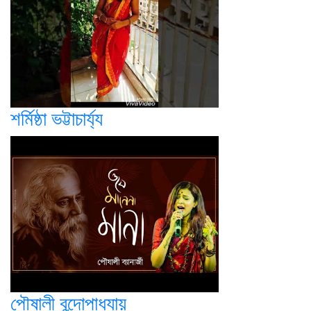
শর্মিষ্ঠা ভট্টাচার্য্য
পৌষালী বন্দোপাধ্যায়