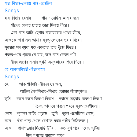
যারা বিহান-বেলায় গান এনেছিল
Songs
যারা বিহান-বেলায় গান এনেছিল আমার মনে
সাঁঝের বেলায় ছায়ায় তারা মিলায় ধীরে।
একা বসে আছি হেথায় যাতায়াতের পথের তীরে,
আজকে তারা এল আমার স্বপ্নলোকের দুয়ার ঘিরে।
সুরহারা সব ব্যথা যত একতারা তার খুঁজে ফিরে।
প্রহর-পরে প্রহর যে যায়, বসে বসে কেবল গণি
নীরব জপের মালার ধ্বনি অন্ধকারের শিরে শিরে॥
হে আকাশবিহারী-নীরদবাহন
Songs
হে আকাশবিহারী-নীরদবাহন জল,
আছিল শৈলশিখরে-শিখরে তোমার লীলাস্থল॥
তুমি বরনে বরনে কিরণে কিরণে প্রাতে সন্ধ্যায় অরুণে হিরণে
দিয়েছ ভাসায়ে পবনে পবনে স্বপনতরণীদল॥
শেষে শ্যামল মাটির প্রেমে তুমি ভুলে এসেছিলে নেমে,
কবে বাঁধা পড়ে গেলে যেখানে ধরার গভীর তিমিরতল।
আজ পাষাণদুয়ার দিয়েছি টুটিয়া, কত যুগ পরে এসেছ ছুটিয়া
নীল গগনের হারানো স্মরণ