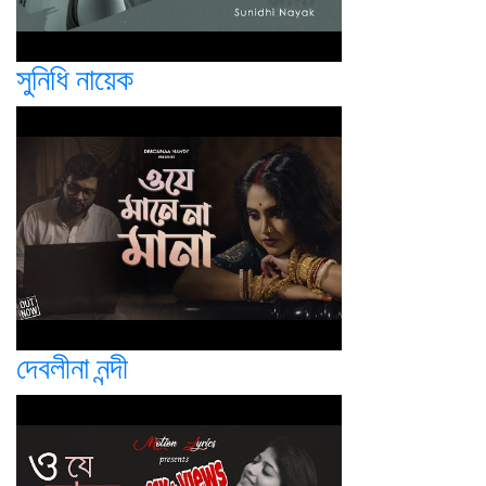
সুনিধি নায়েক
দেবলীনা নন্দী