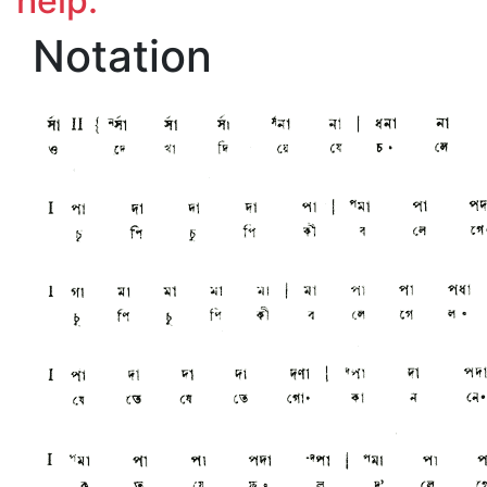
help.
Notation