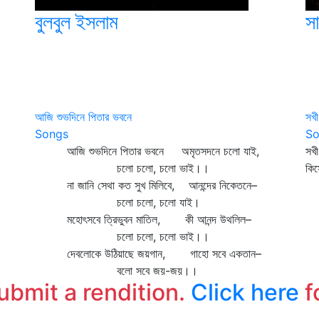
বুলবুল ইসলাম
স
আজি শুভদিনে পিতার ভবনে
সখী
Songs
So
আজি শুভদিনে পিতার ভবনে অমৃতসদনে চলো যাই,
সখী
চলো চলো, চলো ভাই।।
কিস
না জানি সেথা কত সুখ মিলিবে, আনন্দের নিকেতনে–
ঝর
চলো চলো, চলো যাই।
যে
মহোৎসবে ত্রিভুবন মাতিল, কী আনন্দ উথলিল–
চলো চলো, চলো ভাই।।
দেবলোকে উঠিয়াছে জয়গান, গাহো সবে একতান–
বলো সবে জয়-জয়।।
submit a rendition.
Click here
f