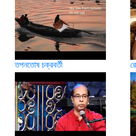
তপনতোষ চক্রবর্তী
রে