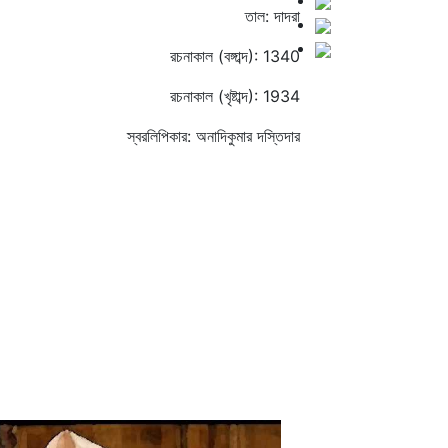
তাল: দাদরা
রচনাকাল (বঙ্গাব্দ): 1340
রচনাকাল (খৃষ্টাব্দ): 1934
স্বরলিপিকার: অনাদিকুমার দস্তিদার