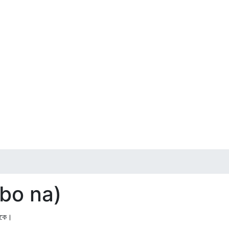
kbo na)
েকে।