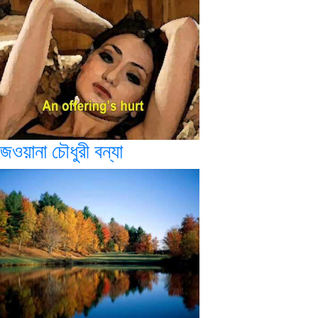
জওয়ানা চৌধুরী বন্যা