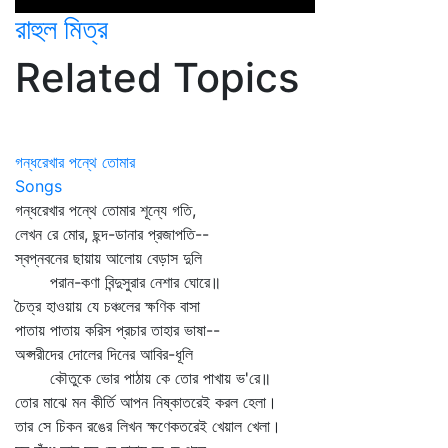
রাহুল মিত্র
Related Topics
গন্ধরেখার পন্থে তোমার
Songs
গন্ধরেখার পন্থে তোমার শূন্যে গতি,
লেখন রে মোর, ছন্দ-ডানার প্রজাপতি--
স্বপ্নবনের ছায়ায় আলোয় বেড়াস দুলি
পরান-কণা বিন্দুসুরার নেশার ঘোরে॥
চৈত্র হাওয়ায় যে চঞ্চলের ক্ষণিক বাসা
পাতায় পাতায় করিস প্রচার তাহার ভাষা--
অপ্সরীদের দোলের দিনের আবির-ধূলি
কৌতুকে ভোর পাঠায় কে তোর পাখায় ভ'রে॥
তোর মাঝে মন কীর্তি আপন নিষ্কাতরেই করল হেলা।
তার সে চিকন রঙের লিখন ক্ষণেকতরেই খেয়াল খেলা।