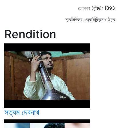
রচনাকাল (খৃষ্টাব্দ): 1893
স্বরলিপিকার: জ্যোতিরিন্দ্রনাথ ঠাকুর
Rendition
সত্যম দেবনাথ