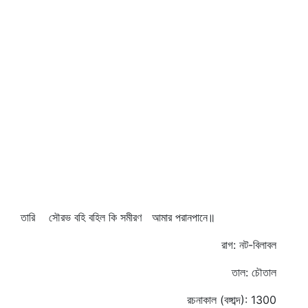
তারি সৌরভ বহি বহিল কি সমীরণ আমার পরানপানে॥
রাগ: নট-বিলাবল
তাল: চৌতাল
রচনাকাল (বঙ্গাব্দ): 1300