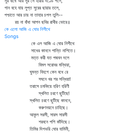
সুর বাঁধে আর সুর সে হারায় দণ্ডে পলে,
গান বহে যায় লুপ্ত সুরের ছায়ার তলে,
পশ্চাতে আর চায় না তাহার চপল তুলি--
রয় না বাঁধা আপন ছবির রাখীর ভোরে॥
কে এলো আজি এ ঘোর নিশীথে
Songs
কে এল আজি এ ঘোর নিশীথে
সাধের কাননে শান্তি নাশিতে।
মত্ত করী যত পদ্মবন দলে
বিমল সরোবর মন্থিয়া,
ঘুমন্ত বিহগে কেন বধে রে
সঘনে খর শর সন্ধিয়া!
তরাসে চমকিয়ে হরিণ হরিণী
স্খলিত চরণে ছুটিছে!
স্খলিত চরণে ছুটিছে কাননে,
করুণনয়নে চাহিছে।
আকুল সরসী, সারস সারসী
শরবনে পশি কাঁদিছে।
তিমির দিগভরি ঘোর যামিনী,