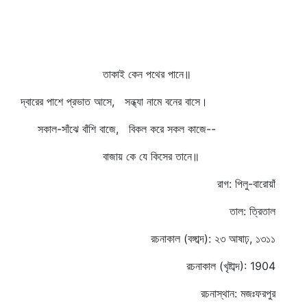
তাকাই কেন পথের পানে॥
দ্বারের পাশে প্রভাত আসে, সন্ধ্যা নামে বনের বাসে।
সকাল-সাঁঝে বাঁশি বাজে, বিকল করে সকল কাজে--
বাজায় কে যে কিসের তানে॥
রাগ: পিলু-বারোয়াঁ
তাল: ত্রিতাল
রচনাকাল (বঙ্গাব্দ): ২৩ আষাঢ়, ১৩১১
রচনাকাল (খৃষ্টাব্দ): 1904
রচনাস্থান: মজঃফরপুর