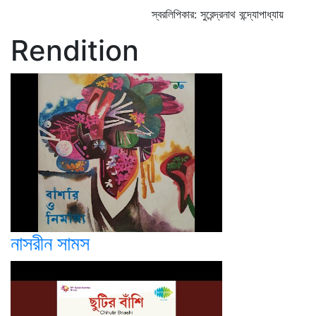
স্বরলিপিকার: সুরেন্দ্রনাথ বন্দ্যোপাধ্যায়
Rendition
নাসরীন সামস