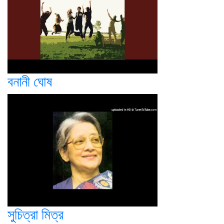
বনানী ঘোষ
সুচিত্রা মিত্র