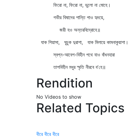
ফিরো না, ফিরো না, ভুলো না মোহে।
গভীর বিষাদের শান্তি পাও হৃদয়ে,
জয়ী হও অন্তরবিদ্রোহে॥
যাক পিয়াসা, ঘুচুক দুরাশা, যাক মিলায়ে কামনাকুয়াশা।
স্বপ্ন-আবেশ-বিহীন পথে যাও বাঁধনহারা
তাপবিহীন মধুর স্মৃতি নীরবে ব'হে॥
Rendition
No Videos to show
Related Topics
ধীরে ধীরে ধীরে