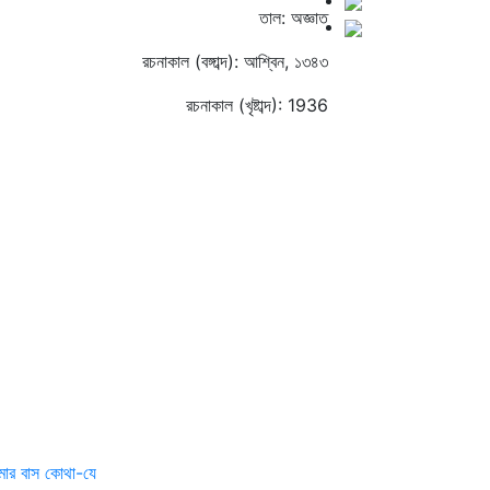
তাল: অজ্ঞাত
রচনাকাল (বঙ্গাব্দ): আশ্বিন, ১৩৪৩
রচনাকাল (খৃষ্টাব্দ): 1936
ার বাস কোথা-যে